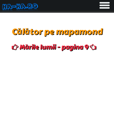
Toggle
navigati
Călător pe mapamond
Mările lumii - pagina 9