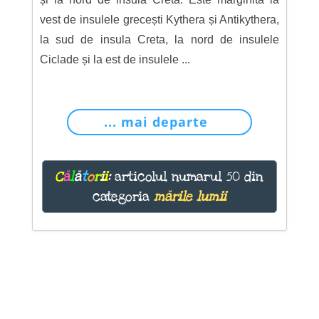
vest de insulele grecești Kythera și Antikythera,
la sud de insula Creta, la nord de insulele
Ciclade și la est de insulele ...
... mai departe
C
ă
l
ă
t
o
r
i
i
:
articolul numarul 50 din
categoria
mările lumii