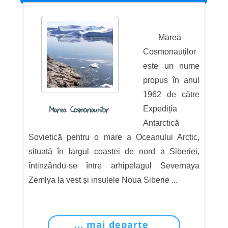
Marea
Cosmonauților
este un nume
propus în anul
1962 de către
Expediția
Marea Cosmonautilor
Antarctică
Sovietică pentru o mare a Oceanului Arctic,
situată în largul coastei de nord a Siberiei,
întinzându-se între arhipelagul Severnaya
Zemlya la vest și insulele Noua Siberie ...
... mai departe