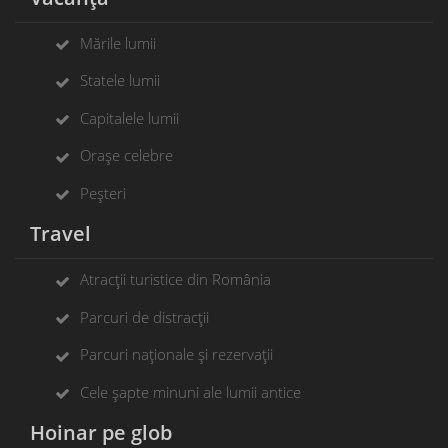
Mările lumii
Statele lumii
Capitalele lumii
Orașe celebre
Peșteri
Travel
Atracții turistice din România
Parcuri de distracții
Parcuri naționale și rezervații
Cele șapte minuni ale lumii antice
Hoinar pe glob