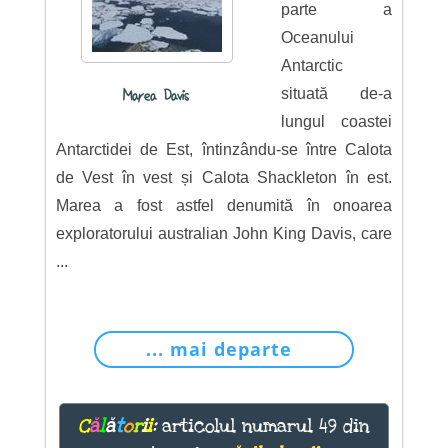
parte a
Oceanului
Antarctic
situată de-a
Marea Davis
lungul coastei
Antarctidei de Est, întinzându-se între Calota
de Vest în vest și Calota Shackleton în est.
Marea a fost astfel denumită în onoarea
exploratorului australian John King Davis, care
...
... mai departe
C
ă
l
ă
t
o
r
i
i
:
articolul numarul 49 din