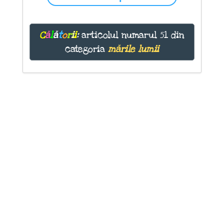
C
ă
l
ă
t
o
r
i
i
:
articolul numarul 51 din
categoria
mările lumii