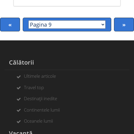
«
»
Călătorii
Ultimele articole
Travel top
Destinații inedite
Continentele lumii
Oceanele lumii
Vacanță