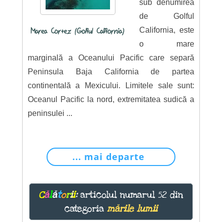
sub denumirea
de Golful
California, este
Marea Cortez (Golful California)
o mare
marginală a Oceanului Pacific care separă
Peninsula Baja California de partea
continentală a Mexicului. Limitele sale sunt:
Oceanul Pacific la nord, extremitatea sudică a
peninsulei ...
... mai departe
C
ă
l
ă
t
o
r
i
i
:
articolul numarul 52 din
categoria
mările lumii