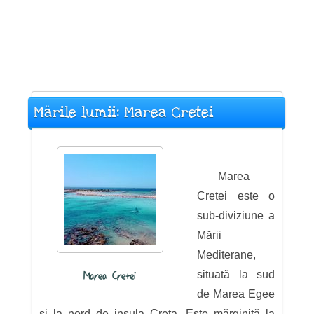
Mările lumii: Marea Cretei
Marea
Cretei este o
sub-diviziune a
Mării
Mediterane,
situată la sud
Marea Cretei
de Marea Egee
și la nord de insula Creta. Este mărginită la