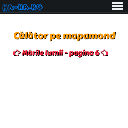
Toggle
navigati
Călător pe mapamond
Mările lumii - pagina 6