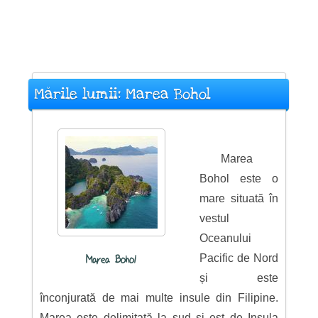
Mările lumii: Marea Bohol
Marea
Bohol este o
mare situată în
vestul
Oceanului
Pacific de Nord
Marea Bohol
și este
înconjurată de mai multe insule din Filipine.
Marea este delimitată la sud și est de Insula