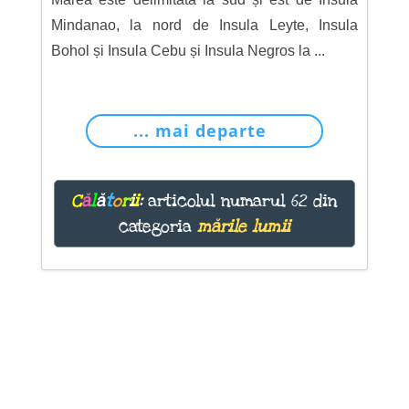
Mindanao, la nord de Insula Leyte, Insula
Bohol și Insula Cebu și Insula Negros la ...
... mai departe
C
ă
l
ă
t
o
r
i
i
:
articolul numarul 62 din
categoria
mările lumii