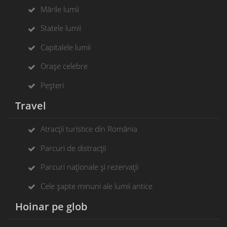
Mările lumii
Statele lumii
Capitalele lumii
Orașe celebre
Peșteri
Travel
Atracții turistice din România
Parcuri de distracții
Parcuri naționale și rezervații
Cele șapte minuni ale lumii antice
Hoinar pe glob