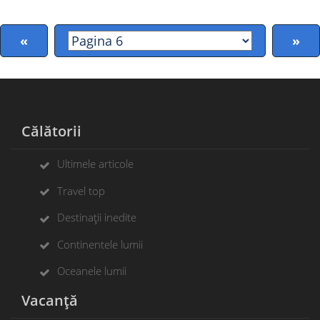
«
»
Călătorii
Ultimele articole
Travel top
Destinații inedite
Continentele lumii
Oceanele lumii
Vacanță