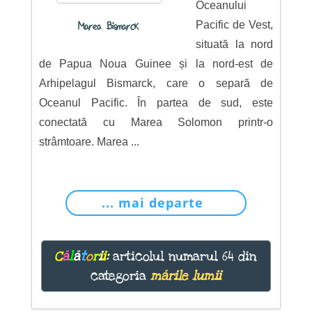
Oceanului
Pacific de Vest,
Marea Bismarck
situată la nord
de Papua Noua Guinee și la nord-est de
Arhipelagul Bismarck, care o separă de
Oceanul Pacific. În partea de sud, este
conectată cu Marea Solomon printr-o
strâmtoare. Marea ...
... mai departe
C
ă
l
ă
t
o
r
i
i
:
articolul numarul 64 din
categoria
mările lumii