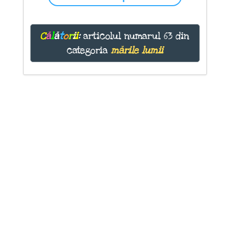
C
ă
l
ă
t
o
r
i
i
:
articolul numarul 63 din
categoria
mările lumii