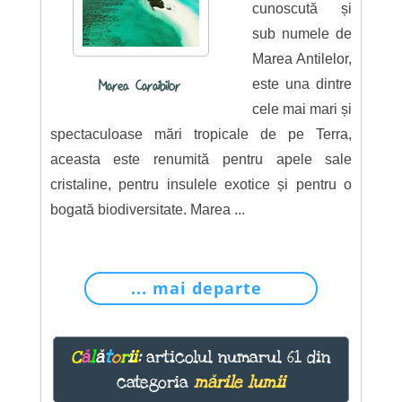
cunoscută și
sub numele de
Marea Antilelor,
este una dintre
Marea Caraibilor
cele mai mari și
spectaculoase mări tropicale de pe Terra,
aceasta este renumită pentru apele sale
cristaline, pentru insulele exotice și pentru o
bogată biodiversitate. Marea ...
... mai departe
C
ă
l
ă
t
o
r
i
i
:
articolul numarul 61 din
categoria
mările lumii