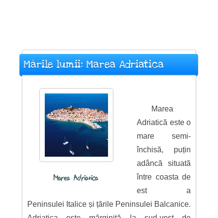
Mările lumii: Marea Adriatica
Marea
Adriatică este o
mare semi-
închisă, puțin
adâncă situată
între coasta de
Marea Adriatica
est a
Peninsulei Italice și țările Peninsulei Balcanice.
Adriatica este mărginită la sud-vest de