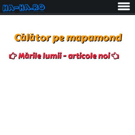
Toggle
navigati
Călător pe mapamond
Mările lumii - articole noi