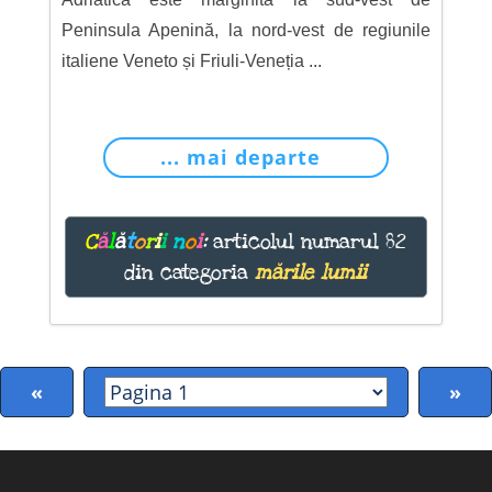
Peninsula Apenină, la nord-vest de regiunile
italiene Veneto și Friuli-Veneția ...
... mai departe
C
ă
l
ă
t
o
r
i
i
n
o
i
:
articolul numarul 82
din categoria
mările lumii
«
»