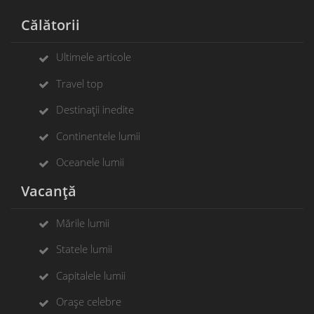
Călătorii
Ultimele articole
Travel top
Destinații inedite
Continentele lumii
Oceanele lumii
Vacanță
Mările lumii
Statele lumii
Capitalele lumii
Orașe celebre