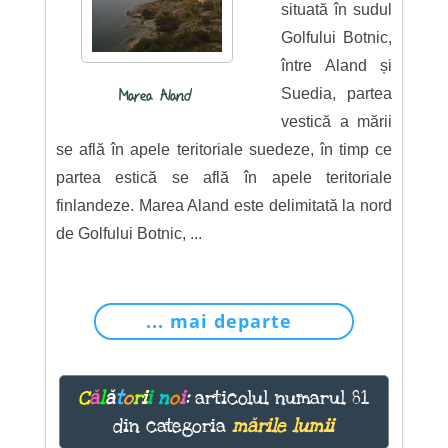
situată în sudul
Golfului Botnic,
între Aland și
Suedia, partea
Marea Aland
vestică a mării
se află în apele teritoriale suedeze, în timp ce
partea estică se află în apele teritoriale
finlandeze. Marea Aland este delimitată la nord
de Golfului Botnic, ...
... mai departe
C
ă
l
ă
t
o
r
i
i
n
o
i
:
articolul numarul 81
din categoria
mările lumii