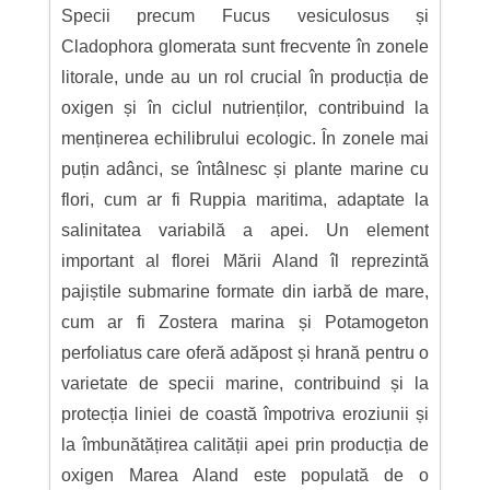
Specii precum Fucus vesiculosus și
Cladophora glomerata sunt frecvente în zonele
litorale, unde au un rol crucial în producția de
oxigen și în ciclul nutrienților, contribuind la
menținerea echilibrului ecologic. În zonele mai
puțin adânci, se întâlnesc și plante marine cu
flori, cum ar fi Ruppia maritima, adaptate la
salinitatea variabilă a apei. Un element
important al florei Mării Aland îl reprezintă
pajiștile submarine formate din iarbă de mare,
cum ar fi Zostera marina și Potamogeton
perfoliatus care oferă adăpost și hrană pentru o
varietate de specii marine, contribuind și la
protecția liniei de coastă împotriva eroziunii și
la îmbunătățirea calității apei prin producția de
oxigen Marea Aland este populată de o