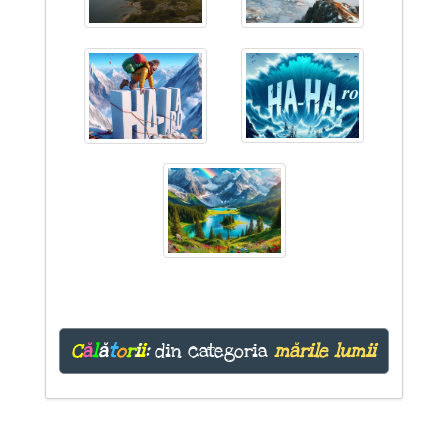
C
ă
l
ă
t
o
r
i
i
:
din categoria
mările lumii