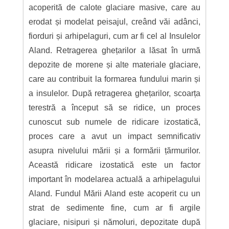
acoperită de calote glaciare masive, care au
erodat și modelat peisajul, creând văi adânci,
fiorduri și arhipelaguri, cum ar fi cel al Insulelor
Aland. Retragerea ghețarilor a lăsat în urmă
depozite de morene și alte materiale glaciare,
care au contribuit la formarea fundului marin și
a insulelor. După retragerea ghețarilor, scoarța
terestră a început să se ridice, un proces
cunoscut sub numele de ridicare izostatică,
proces care a avut un impact semnificativ
asupra nivelului mării și a formării țărmurilor.
Această ridicare izostatică este un factor
important în modelarea actuală a arhipelagului
Aland. Fundul Mării Aland este acoperit cu un
strat de sedimente fine, cum ar fi argile
glaciare, nisipuri și nămoluri, depozitate după