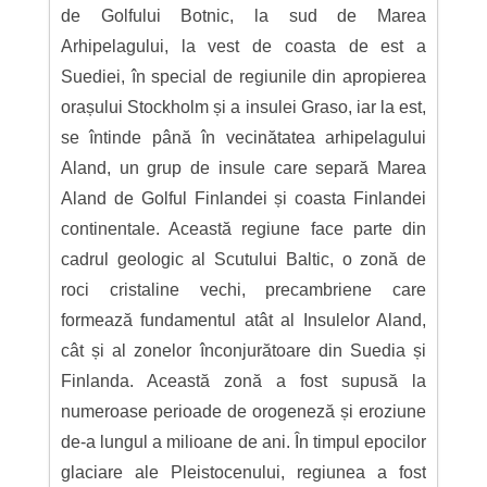
de Golfului Botnic, la sud de Marea
Arhipelagului, la vest de coasta de est a
Suediei, în special de regiunile din apropierea
orașului Stockholm și a insulei Graso, iar la est,
se întinde până în vecinătatea arhipelagului
Aland, un grup de insule care separă Marea
Aland de Golful Finlandei și coasta Finlandei
continentale. Această regiune face parte din
cadrul geologic al Scutului Baltic, o zonă de
roci cristaline vechi, precambriene care
formează fundamentul atât al Insulelor Aland,
cât și al zonelor înconjurătoare din Suedia și
Finlanda. Această zonă a fost supusă la
numeroase perioade de orogeneză și eroziune
de-a lungul a milioane de ani. În timpul epocilor
glaciare ale Pleistocenului, regiunea a fost