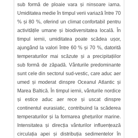
sub formă de ploaie vara și ninsoare iarna.
Umiditatea medie în timpul verii variază între 70
% și 80 %, oferind un climat confortabil pentru
activitățile umane și biodiversitatea locală. În
timpul iernii, umiditatea poate scădea ușor,
ajungând la valori între 60 % și 70 %, datorită
temperaturilor mai scăzute și a precipitațiilor
sub formă de zăpadă. Vânturile predominante
sunt cele din sectorul sud-vestic, care aduc aer
umed și moderat dinspre Oceanul Atlantic și
Marea Baltică. În timpul iernii, vânturile nordice
și estice aduc aer rece și uscat dinspre
continentul eurasiatic, contribuind la scăderea
temperaturilor și la formarea ghețurilor marine.
Intensitatea și direcția vânturilor influențează
circulația apei și distribuția sedimentelor în