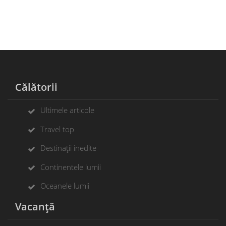
Călătorii
Ultimele articole
Travel top
Destinații inedite
Continentele lumii
Oceanele lumii
Vacanță