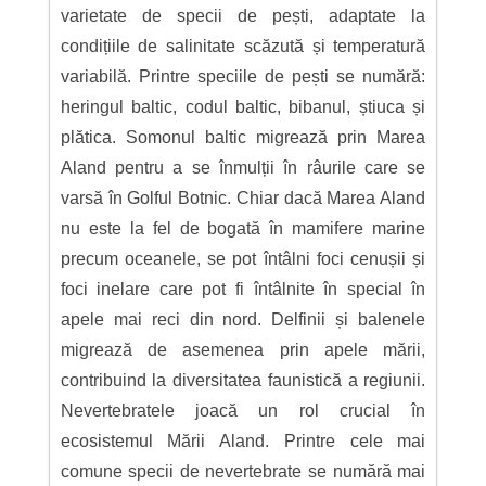
varietate de specii de pești, adaptate la
condițiile de salinitate scăzută și temperatură
variabilă. Printre speciile de pești se numără:
heringul baltic, codul baltic, bibanul, știuca și
plătica. Somonul baltic migrează prin Marea
Aland pentru a se înmulții în râurile care se
varsă în Golful Botnic. Chiar dacă Marea Aland
nu este la fel de bogată în mamifere marine
precum oceanele, se pot întâlni foci cenușii și
foci inelare care pot fi întâlnite în special în
apele mai reci din nord. Delfinii și balenele
migrează de asemenea prin apele mării,
contribuind la diversitatea faunistică a regiunii.
Nevertebratele joacă un rol crucial în
ecosistemul Mării Aland. Printre cele mai
comune specii de nevertebrate se numără mai