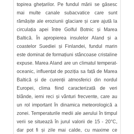
topirea ghețarilor. Pe fundul mării se găsesc
mai multe canale subacvatice care sunt
rămășițe ale eroziunii glaciare și care ajută la
circulația apei între Golful Botnic și Marea
Baltică. În apropierea insulelor Aland și a
coastelor Suediei și Finlandei, fundul marin
este dominat de formațiuni stâncoase cristaline
expuse. Marea Aland are un climatul temperat-
oceanic, influențat de poziția sa față de Marea
Baltică și de curenții atmosferici din nordul
Europei, clima fiind caracterizată de veri
blânde, ierni reci și vânturi frecvente, care au
un rol important în dinamica meteorologică a
zonei. Temperaturile medii ale aerului în timpul
verii se situează în jurul valorii de 15 - 20°C,
dar pot fi și zile mai calde, cu maxime ce