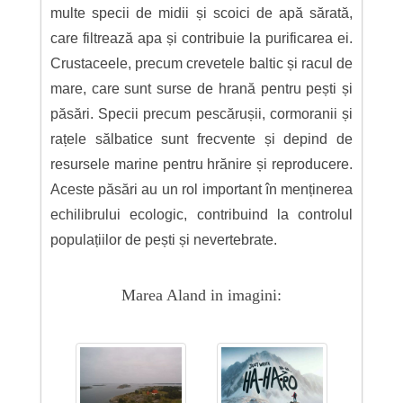
multe specii de midii și scoici de apă sărată,
care filtrează apa și contribuie la purificarea ei.
Crustaceele, precum crevetele baltic și racul de
mare, care sunt surse de hrană pentru pești și
păsări. Specii precum pescărușii, cormoranii și
rațele sălbatice sunt frecvente și depind de
resursele marine pentru hrănire și reproducere.
Aceste păsări au un rol important în menținerea
echilibrului ecologic, contribuind la controlul
populațiilor de pești și nevertebrate.
Marea Aland in imagini: