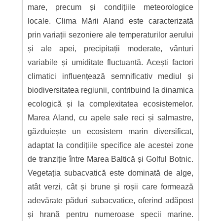
mare, precum și condițiile meteorologice
locale. Clima Mării Aland este caracterizată
prin variații sezoniere ale temperaturilor aerului
și ale apei, precipitații moderate, vânturi
variabile și umiditate fluctuantă. Acești factori
climatici influențează semnificativ mediul și
biodiversitatea regiunii, contribuind la dinamica
ecologică și la complexitatea ecosistemelor.
Marea Aland, cu apele sale reci și salmastre,
găzduiește un ecosistem marin diversificat,
adaptat la condițiile specifice ale acestei zone
de tranziție între Marea Baltică și Golful Botnic.
Vegetația subacvatică este dominată de alge,
atât verzi, cât și brune și roșii care formează
adevărate păduri subacvatice, oferind adăpost
și hrană pentru numeroase specii marine.