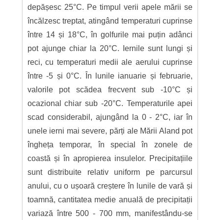
depășesc 25°C. Pe timpul verii apele mării se
încălzesc treptat, atingând temperaturi cuprinse
între 14 și 18°C, în golfurile mai puțin adânci
pot ajunge chiar la 20°C. Iernile sunt lungi și
reci, cu temperaturi medii ale aerului cuprinse
între -5 și 0°C. În lunile ianuarie și februarie,
valorile pot scădea frecvent sub -10°C și
ocazional chiar sub -20°C. Temperaturile apei
scad considerabil, ajungând la 0 - 2°C, iar în
unele ierni mai severe, părți ale Mării Aland pot
îngheța temporar, în special în zonele de
coastă și în apropierea insulelor. Precipitațiile
sunt distribuite relativ uniform pe parcursul
anului, cu o ușoară creștere în lunile de vară și
toamnă, cantitatea medie anuală de precipitații
variază între 500 - 700 mm, manifestându-se