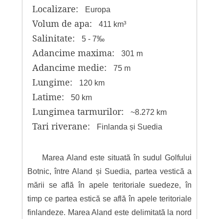
Localizare:
Europa
Volum de apa:
411 km³
Salinitate:
5 - 7‰
Adancime maxima:
301 m
Adancime medie:
75 m
Lungime:
120 km
Latime:
50 km
Lungimea tarmurilor:
~8.272 km
Tari riverane:
Finlanda și Suedia
Marea Aland este situată în sudul Golfului
Botnic, între Aland și Suedia, partea vestică a
mării se află în apele teritoriale suedeze, în
timp ce partea estică se află în apele teritoriale
finlandeze. Marea Aland este delimitată la nord