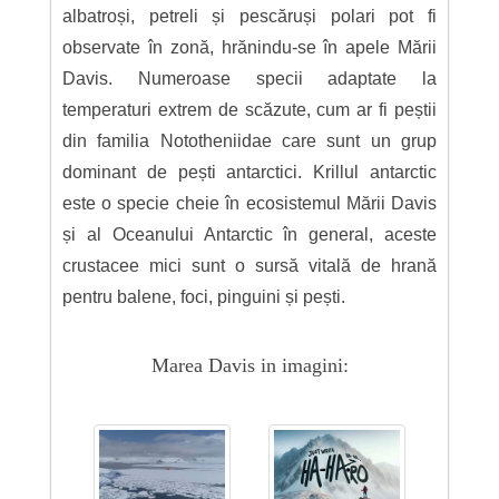
albatroși, petreli și pescăruși polari pot fi
observate în zonă, hrănindu-se în apele Mării
Davis. Numeroase specii adaptate la
temperaturi extrem de scăzute, cum ar fi peștii
din familia Nototheniidae care sunt un grup
dominant de pești antarctici. Krillul antarctic
este o specie cheie în ecosistemul Mării Davis
și al Oceanului Antarctic în general, aceste
crustacee mici sunt o sursă vitală de hrană
pentru balene, foci, pinguini și pești.
Marea Davis in imagini: