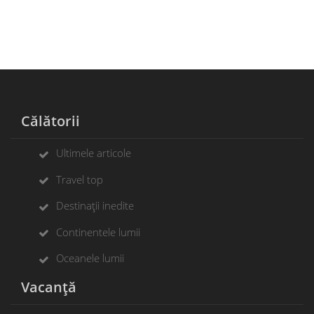
Călătorii
Ultimele articole
Travel top
Destinații inedite
Continentele lumii
Oceanele lumii
Vacanță