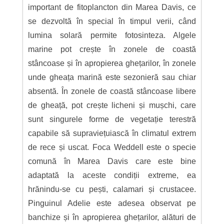
important de fitoplancton din Marea Davis, ce
se dezvoltă în special în timpul verii, când
lumina solară permite fotosinteza. Algele
marine pot crește în zonele de coastă
stâncoase și în apropierea ghețarilor, în zonele
unde gheața marină este sezonieră sau chiar
absentă. În zonele de coastă stâncoase libere
de gheață, pot crește licheni și mușchi, care
sunt singurele forme de vegetație terestră
capabile să supraviețuiască în climatul extrem
de rece și uscat. Foca Weddell este o specie
comună în Marea Davis care este bine
adaptată la aceste condiții extreme, ea
hrănindu-se cu pești, calamari și crustacee.
Pinguinul Adelie este adesea observat pe
banchize și în apropierea ghețarilor, alături de