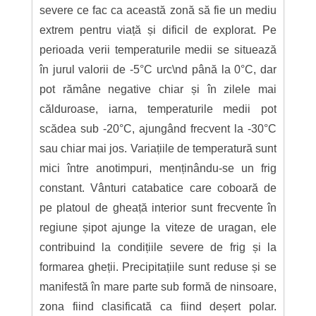
severe ce fac ca această zonă să fie un mediu
extrem pentru viață și dificil de explorat. Pe
perioada verii temperaturile medii se situează
în jurul valorii de -5°C urc\nd până la 0°C, dar
pot rămâne negative chiar și în zilele mai
călduroase, iarna, temperaturile medii pot
scădea sub -20°C, ajungând frecvent la -30°C
sau chiar mai jos. Variațiile de temperatură sunt
mici între anotimpuri, menținându-se un frig
constant. Vânturi catabatice care coboară de
pe platoul de gheață interior sunt frecvente în
regiune șipot ajunge la viteze de uragan, ele
contribuind la condițiile severe de frig și la
formarea gheții. Precipitațiile sunt reduse și se
manifestă în mare parte sub formă de ninsoare,
zona fiind clasificată ca fiind deșert polar.