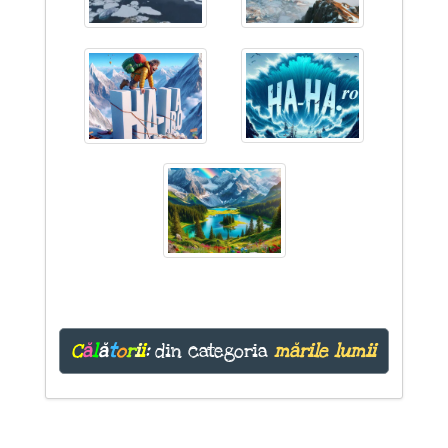
C
ă
l
ă
t
o
r
i
i
:
din categoria
mările lumii