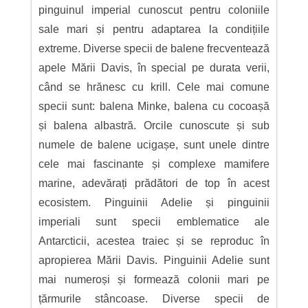
pinguinul imperial cunoscut pentru coloniile
sale mari și pentru adaptarea la condițiile
extreme. Diverse specii de balene frecventează
apele Mării Davis, în special pe durata verii,
când se hrănesc cu krill. Cele mai comune
specii sunt: balena Minke, balena cu cocoașă
și balena albastră. Orcile cunoscute și sub
numele de balene ucigașe, sunt unele dintre
cele mai fascinante și complexe mamifere
marine, adevărați prădători de top în acest
ecosistem. Pinguinii Adelie și pinguinii
imperiali sunt specii emblematice ale
Antarcticii, acestea traiec și se reproduc în
apropierea Mării Davis. Pinguinii Adelie sunt
mai numeroși și formează colonii mari pe
țărmurile stâncoase. Diverse specii de