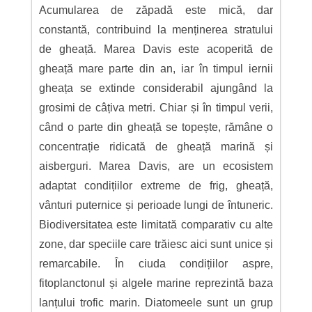
Acumularea de zăpadă este mică, dar
constantă, contribuind la menținerea stratului
de gheață. Marea Davis este acoperită de
gheață mare parte din an, iar în timpul iernii
gheața se extinde considerabil ajungând la
grosimi de câțiva metri. Chiar și în timpul verii,
când o parte din gheață se topește, rămâne o
concentrație ridicată de gheață marină și
aisberguri. Marea Davis, are un ecosistem
adaptat condițiilor extreme de frig, gheață,
vânturi puternice și perioade lungi de întuneric.
Biodiversitatea este limitată comparativ cu alte
zone, dar speciile care trăiesc aici sunt unice și
remarcabile. În ciuda condițiilor aspre,
fitoplanctonul și algele marine reprezintă baza
lanțului trofic marin. Diatomeele sunt un grup