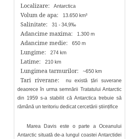
Localizare:
Antarctica
Volum de apa:
13.650 km³
Salinitate:
31 - 34,9‰
Adancime maxima:
1.300 m
Adancime medie:
650 m
Lungime:
274 km
Latime:
210 km
Lungimea tarmurilor:
~650 km
Tari riverane:
nu există țări suverane
deaorece în urma semnării Tratatului Antarctic
din 1959 s-a stabilit că Antarctica trebuie să
rămână un teritoriu dedicat cercetării științifice
Marea Davis este o parte a Oceanului
Antarctic situată de-a lungul coastei Antarctidei