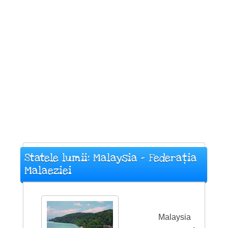
Statele lumii: Malaysia - Federația
Malaeziei
Malaysia