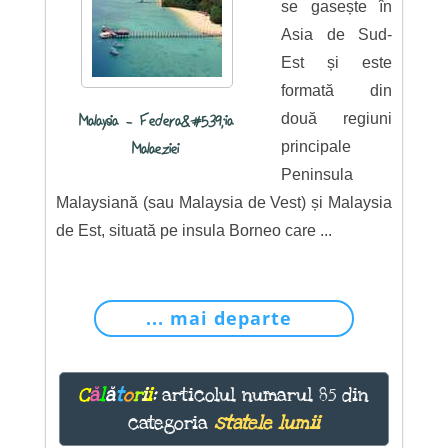
se gasește în
Asia de Sud-
Est și este
formată din
două regiuni
Malaysia - Federa&#539;ia
principale
Malaeziei
Peninsula
Malaysiană (sau Malaysia de Vest) și Malaysia
de Est, situată pe insula Borneo care ...
... mai departe
C
ă
l
ă
t
o
r
i
i
:
articolul numarul 85 din
categoria
statele lumii