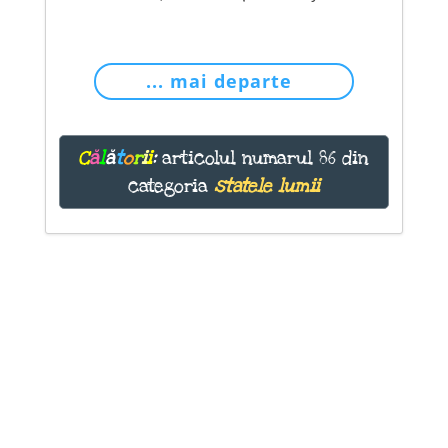
... mai departe
C
ă
l
ă
t
o
r
i
i
:
articolul numarul 86 din
categoria
statele lumii