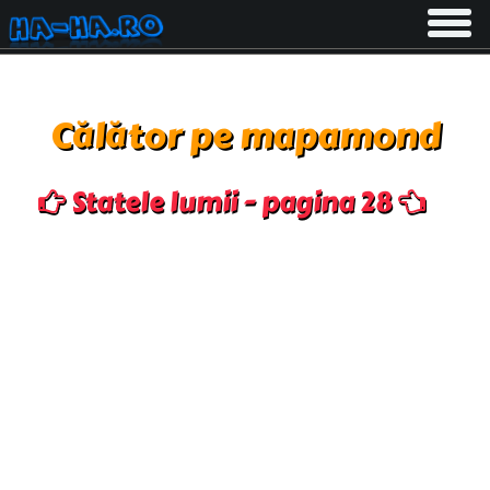
Toggle
navigati
Călător pe mapamond
Statele lumii - pagina 28