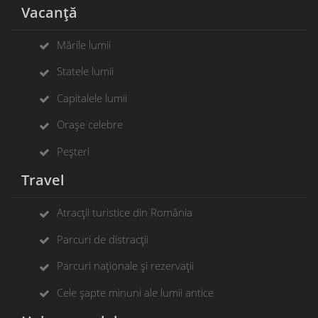
Vacanță
Mările lumii
Statele lumii
Capitalele lumii
Orașe celebre
Peșteri
Travel
Atracții turistice din România
Parcuri de distracții
Parcuri naționale și rezervații
Cele șapte minuni ale lumii antice