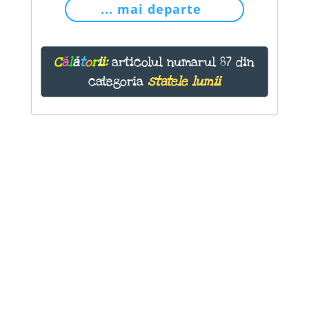
... mai departe
C
ă
l
ă
t
o
r
i
i
:
articolul numarul 87 din
categoria
statele lumii