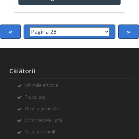
«
»
Călătorii
Ultimele articole
Travel top
Destinații inedite
Continentele lumii
Oceanele lumii