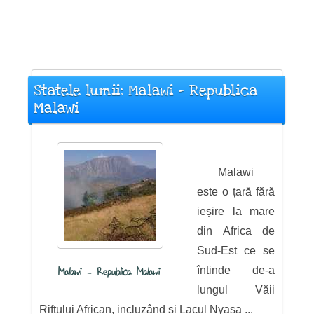
Statele lumii: Malawi - Republica
Malawi
Malawi
este o țară fără
ieșire la mare
din Africa de
Sud-Est ce se
întinde de-a
Malawi - Republica Malawi
lungul Văii
Riftului African, incluzând și Lacul Nyasa ...