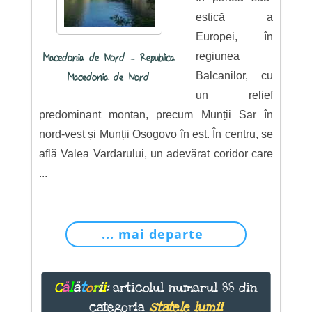
estică a
Europei, în
regiunea
Macedonia de Nord - Republica
Balcanilor, cu
Macedonia de Nord
un relief
predominant montan, precum Munții Sar în
nord-vest și Munții Osogovo în est. În centru, se
află Valea Vardarului, un adevărat coridor care
...
... mai departe
C
ă
l
ă
t
o
r
i
i
:
articolul numarul 88 din
categoria
statele lumii