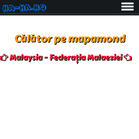
Toggle
navigati
Călător pe mapamond
Malaysia - Federația Malaeziei