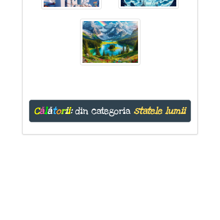
C
ă
l
ă
t
o
r
i
i
:
din categoria
statele lumii