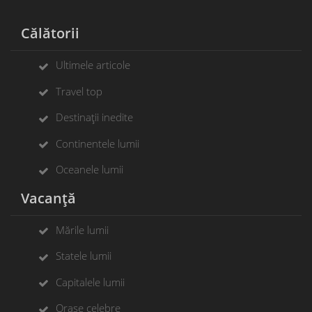
Călătorii
Ultimele articole
Travel top
Destinații inedite
Continentele lumii
Oceanele lumii
Vacanță
Mările lumii
Statele lumii
Capitalele lumii
Orașe celebre