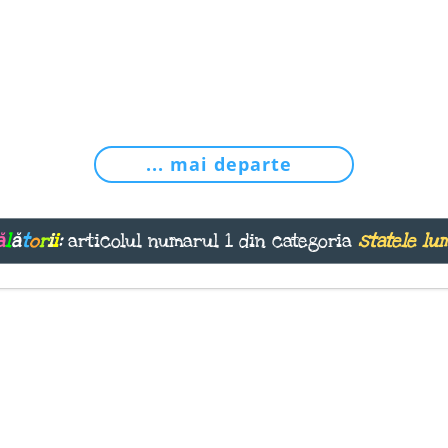
... mai departe
ă
l
ă
t
o
r
i
i
:
articolul numarul 1 din categoria
statele lum