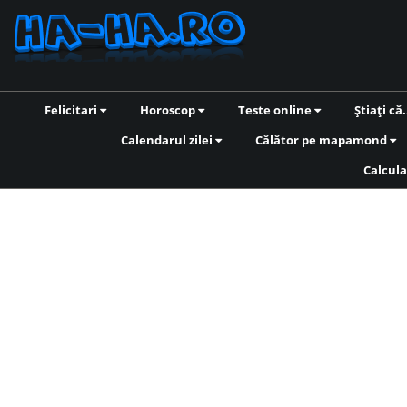
Felicitari
Horoscop
Teste online
Știați că.
Calendarul zilei
Călător pe mapamond
Calcula