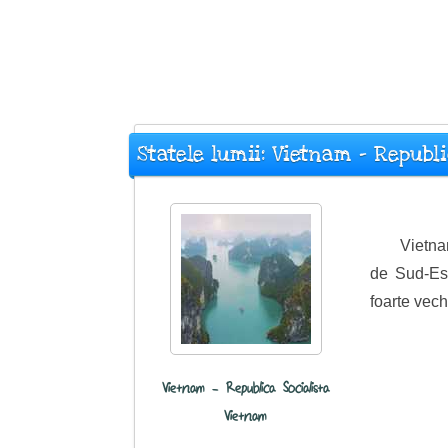
Statele lumii: Vietnam - Republ
Vietna
de Sud-Est
foarte vechi
Vietnam - Republica Socialista
Vietnam