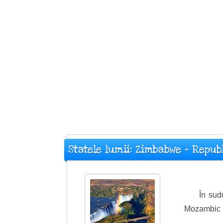
Statele lumii: Zimbabwe - Repu
În sud
Mozambic la