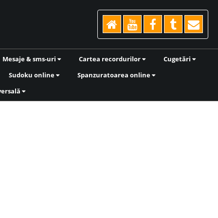
Mesaje & sms-uri
Cartea recordurilor
Cugetări
Sudoku online
Spanzuratoarea online
versală