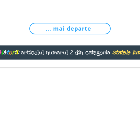
... mai departe
ă
l
ă
t
o
r
i
i
:
articolul numarul 2 din categoria
statele lu