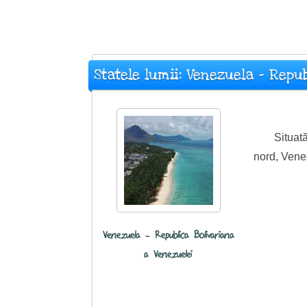
Statele lumii: Venezuela - Repu
Situat
nord, Venez
Venezuela - Republica Bolivariana
a Venezuelei