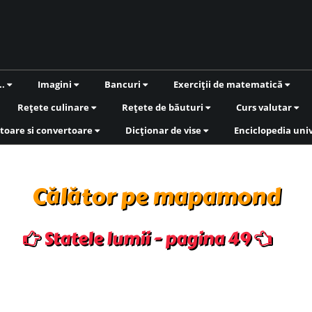
..
Imagini
Bancuri
Exerciții de matematică
Rețete culinare
Rețete de băuturi
Curs valutar
toare si convertoare
Dicționar de vise
Enciclopedia uni
Călător pe mapamond
Statele lumii - pagina 49