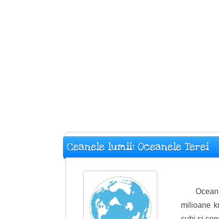
Ceanele lumii: Oceanele Terei
Oceanu
milioane k
cubi si cons