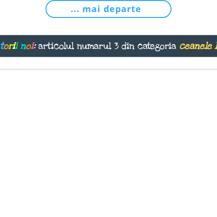
... mai departe
t
o
r
i
i
n
o
i
:
articolul numarul 3 din categoria
ceanele 