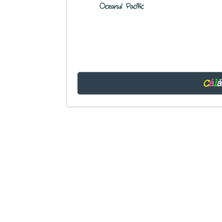
Oceanul Pacific
C
ă
l
ă