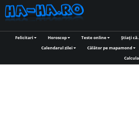
Felicitari
Horoscop
Teste online
Știați că.
Calendarul zilei
Călător pe mapamond
Calcula