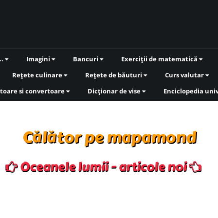
..
Imagini
Bancuri
Exerciții de matematică
Rețete culinare
Rețete de băuturi
Curs valutar
toare si convertoare
Dicționar de vise
Enciclopedia uni
Călător pe mapamond
Oceanele lumii - articole noi