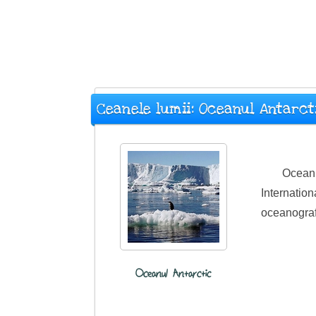
Ceanele lumii: Oceanul Antarct
Oceanu
Internatio
oceanografi
Oceanul Antarctic