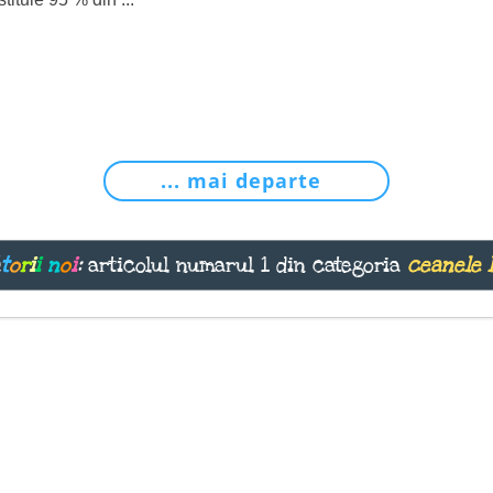
... mai departe
t
o
r
i
i
n
o
i
:
articolul numarul 1 din categoria
ceanele 