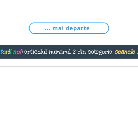
... mai departe
t
o
r
i
i
n
o
i
:
articolul numarul 2 din categoria
ceanele 