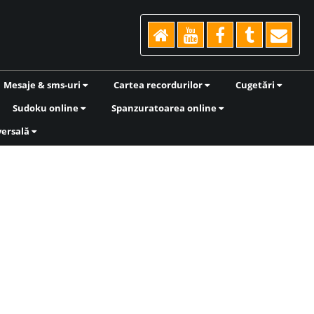
Mesaje & sms-uri
Cartea recordurilor
Cugetări
Sudoku online
Spanzuratoarea online
versală