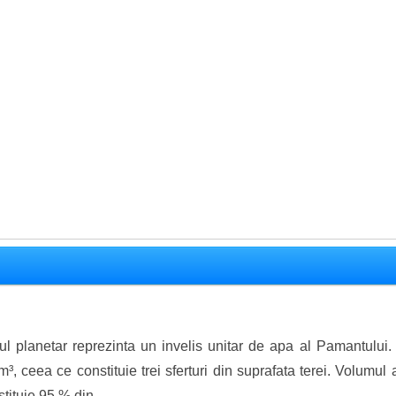
l planetar reprezinta un invelis unitar de apa al Pamantului.
m³, ceea ce constituie trei sferturi din suprafata terei. Volum
tituie 95 % din ...