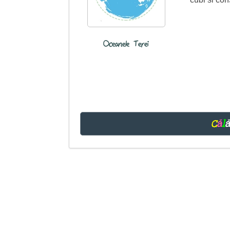
Oceanele Terei
C
ă
l
ă