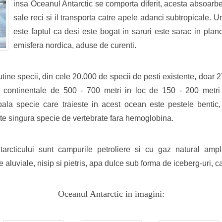
insa Oceanul Antarctic se comporta diferit, acesta absoarbe
sale reci si il transporta catre apele adanci subtropicale. 
este faptul ca desi este bogat in saruri este sarac in planct
emisfera nordica, aduse de curenti.
tine specii, din cele 20.000 de specii de pesti existente, doar 
continentale de 500 - 700 metri in loc de 150 - 200 metri si
ipala specie care traieste in acest ocean este pestele bentic
ste singura specie de vertebrate fara hemoglobina.
tarcticului sunt campurile petroliere si cu gaz natural amp
uviale, nisip si pietris, apa dulce sub forma de iceberg-uri, calm
Oceanul Antarctic in imagini: