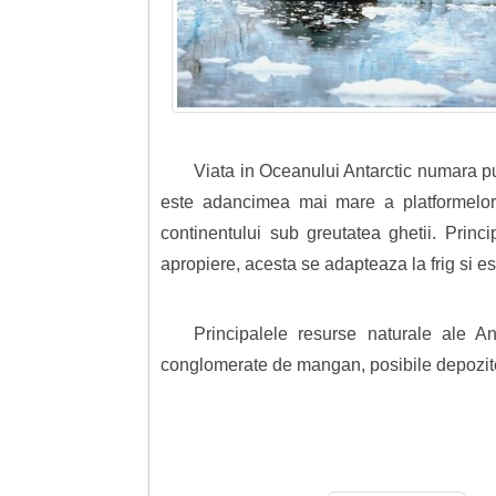
Viata in Oceanului Antarctic numara pu
este adancimea mai mare a platformelor 
continentului sub greutatea ghetii. Princ
apropiere, acesta se adapteaza la frig si e
Principalele resurse naturale ale An
conglomerate de mangan, posibile depozite al