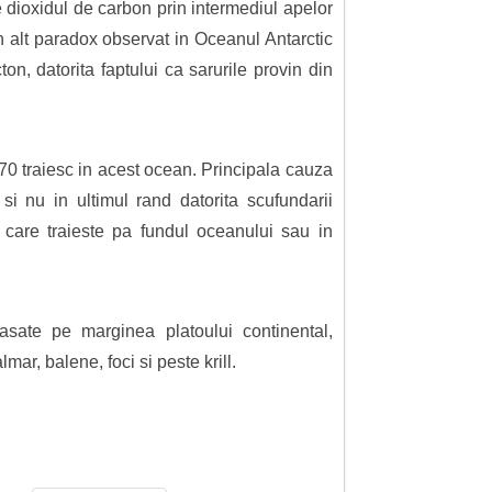
 dioxidul de carbon prin intermediul apelor
Un alt paradox observat in Oceanul Antarctic
on, datorita faptului ca sarurile provin din
270 traiesc in acest ocean. Principala cauza
 nu in ultimul rand datorita scufundarii
, care traieste pa fundul oceanului sau in
lasate pe marginea platoului continental,
ar, balene, foci si peste krill.