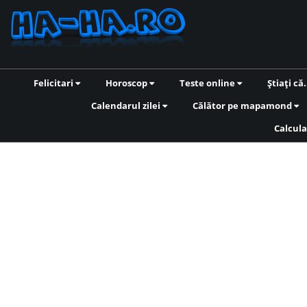
Felicitari
Horoscop
Teste online
Știați că.
Calendarul zilei
Călător pe mapamond
Calcula