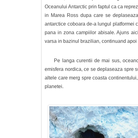
Oceanului Antarctic prin faptul ca ca repre
in Marea Ross dupa care se deplaseaza p
antarctice coboara de-a lungul platformei 
pana in zona campiilor abisale. Ajuns ai
varsa in bazinul brazilian, continuand apo
Pe langa curentii de mai sus, oceano
emisfera nordica, ce se deplaseaza spre su
altele care merg spre coasta continentului,
planetei.