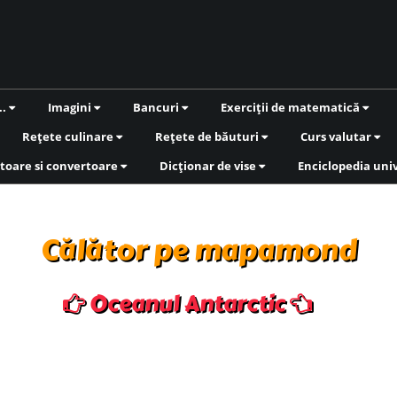
..
Imagini
Bancuri
Exerciții de matematică
Rețete culinare
Rețete de băuturi
Curs valutar
toare si convertoare
Dicționar de vise
Enciclopedia uni
Călător pe mapamond
Oceanul Antarctic