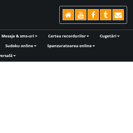
Mesaje & sms-uri
Cartea recordurilor
Cugetări
Sudoku online
Spanzuratoarea online
versală