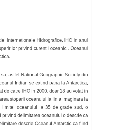
ei Internationale Hidrografice, IHO in anul
eririlor privind curentii oceanici. Oceanul
ctica.
a sa, astfel National Geographic Society din
eanul Indian se extind pana la Antarctica,
zat de catre IHO in 2000, doar 18 au votat in
area stoparii oceanului la linia imaginara la
ii limitei oceanului la 35 de grade sud, o
i privind delimitarea oceanului o descrie ca
limitare descrie Oceanul Antarctic ca fiind