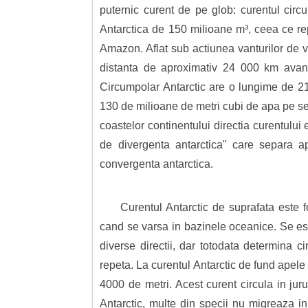
puternic curent de pe glob: curentul circ
Antarctica de 150 milioane m³, ceea ce rep
Amazon. Aflat sub actiunea vanturilor de ve
distanta de aproximativ 24 000 km avand
Circumpolar Antarctic are o lungime de 21
130 de milioane de metri cubi de apa pe sec
coastelor continentului directia curentului
de divergenta antarctica" care separa a
convergenta antarctica.
Curentul Antarctic de suprafata este 
cand se varsa in bazinele oceanice. Se est
diverse directii, dar totodata determina 
repeta. La curentul Antarctic de fund apel
4000 de metri. Acest curent circula in jur
Antarctic, multe din specii nu migreaza i