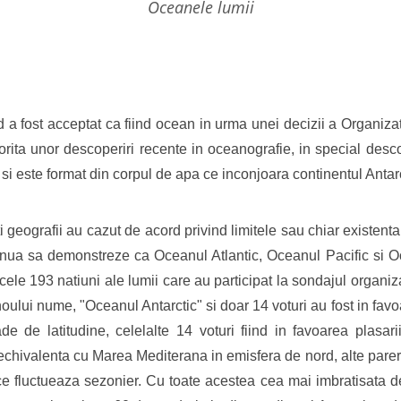
oceanele lumii
 fost acceptat ca fiind ocean in urma unei decizii a Organizati
rita unor descoperiri recente in oceanografie, in special descop
si este format din corpul de apa ce inconjoara continentul Antar
i geografii au cazut de acord privind limitele sau chiar existent
nua sa demonstreze ca Oceanul Atlantic, Oceanul Pacific si Oc
 cele 193 natiuni ale lumii care au participat la sondajul organi
oului nume, "Oceanul Antarctic" si doar 14 voturi au fost in favo
de de latitudine, celelalte 14 voturi fiind in favoarea plasar
 echivalenta cu Marea Mediterana in emisfera de nord, alte parer
ce fluctueaza sezonier. Cu toate acestea cea mai imbratisata de