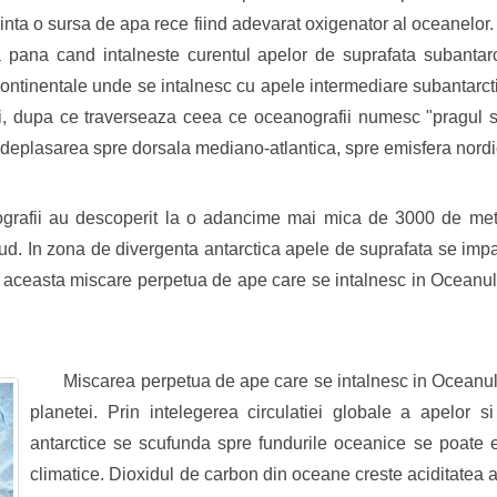
zinta o sursa de apa rece fiind adevarat oxigenator al oceanelor.
ana cand intalneste curentul apelor de suprafata subantarcti
continentale unde se intalnesc cu apele intermediare subantarcti
ci, dupa ce traverseaza ceea ce oceanografii numesc "pragul 
i deplasarea spre dorsala mediano-atlantica, spre emisfera nordi
grafii au descoperit la o adancime mai mica de 3000 de metri
d. In zona de divergenta antarctica apele de suprafata se impar
 aceasta miscare perpetua de ape care se intalnesc in Oceanul An
Miscarea perpetua de ape care se intalnesc in Oceanul An
planetei. Prin intelegerea circulatiei globale a apelor s
antarctice se scufunda spre fundurile oceanice se poate 
climatice. Dioxidul de carbon din oceane creste aciditatea a