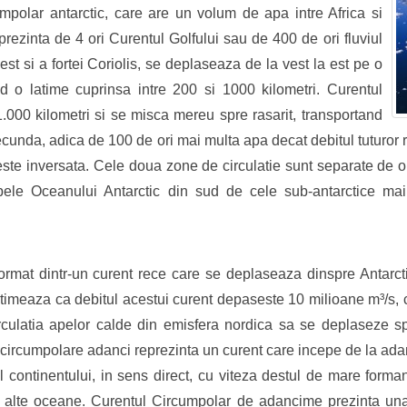
umpolar antarctic, care are un volum de apa intre Africa si
rezinta de 4 ori Curentul Golfului sau de 400 de ori fluviul
st si a fortei Coriolis, se deplaseaza de la vest la est pe o
 o latime cuprinsa intre 200 si 1000 kilometri. Curentul
.000 kilometri si se misca mereu spre rasarit, transportand
unda, adica de 100 de ori mai multa apa decat debitul tuturor r
 este inversata. Cele doua zone de circulatie sunt separate de 
pele Oceanului Antarctic din sud de cele sub-antarctice m
format dintr-un curent rece care se deplaseaza dinspre Antar
imeaza ca debitul acestui curent depaseste 10 milioane m³/s, ca
circulatia apelor calde din emisfera nordica sa se deplaseze sp
e circumpolare adanci reprezinta un curent care incepe de la ada
ul continentului, in sens direct, cu viteza destul de mare for
n alte oceane. Curentul Circumpolar de adancime prezinta una 