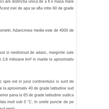
eci are distinctia unica de a fi o masa mare
 Acest inel de apa se afla intre 60 de grade
kilometri. Adancimea medie este de 4000 de
gust si neobisnuit de adanc, marginile sale
 2,6 milioane km² in martie la aproximativ
 spre est in jurul continentului si sunt de
de la aproximativ 40 de grade latitudine sud
terior pana la 65 de grade latitudine sudica
afata mult sub 0 °C. In unele puncte de pe
ul iernii.