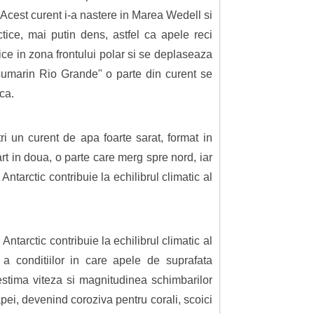
 Acest curent i-a nastere in Marea Wedell si
ce, mai putin dens, astfel ca apele reci
ce in zona frontului polar si se deplaseaza
sumarin Rio Grande" o parte din curent se
ca.
 un curent de apa foarte sarat, format in
t in doua, o parte care merg spre nord, iar
tarctic contribuie la echilibrul climatic al
tarctic contribuie la echilibrul climatic al
i a conditiilor in care apele de suprafata
estima viteza si magnitudinea schimbarilor
pei, devenind coroziva pentru corali, scoici