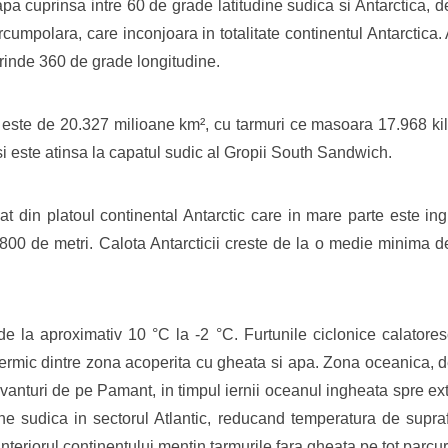
a cuprinsa intre 60 de grade latitudine sudica si Antarctica, d
rcumpolara, care inconjoara in totalitate continentul Antarctica.
uprinde 360 de grade longitudine.
c este de 20.327 milioane km², cu tarmuri ce masoara 17.968 
si este atinsa la capatul sudic al Gropii South Sandwich.
at din platoul continental Antarctic care in mare parte este in
800 de metri. Calota Antarcticii creste de la o medie minima de
e la aproximativ 10 °C la -2 °C. Furtunile ciclonice calatoresc
i termic dintre zona acoperita cu gheata si apa. Zona oceanica, 
vanturi de pe Pamant, in timpul iernii oceanul ingheata spre ex
udine sudica in sectorul Atlantic, reducand temperatura de supr
interiorul continentului mentin tarmurile fara gheata pe tot parcurs