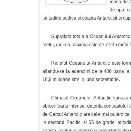
masa de ap
de apa, ci
latitudine sudica si coasta Antarcticii si c
Suprafata totala a Oceanului Antarcti
metrii, iar cea maxima este de 7.235 metri 
Relieful Oceanului Antarctic este form
aflandu-se la adancimi de la 400 pana la 
18,8 milioane km² in luna septembrie.
Climatul Oceanului Antarctic variaza d
obicei foarte intense, datorita contrastulu
de Cercul Antarctic are cele mai puternice 
in sectorul Pacific, si 55 de grade latit
coasta, vanturile intense si persistente din 