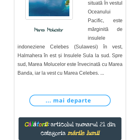
situată în vestul
Oceanului
Pacific, este
mărginită de
Marea Molucelor
insulele
indoneziene Celebes (Sulawesi) în vest,
Halmahera în est și Insulele Sula la sud. Spre
sud, Marea Molucelor este învecinată cu Marea
Banda, iar la vest cu Marea Celebes. ...
... mai departe
C
ă
l
ă
t
o
r
i
i
:
articolul numarul 21 din
categoria
mările lumii