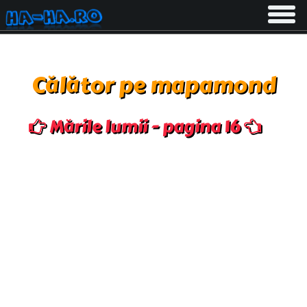
Toggle
navigati
Călător pe mapamond
Mările lumii - pagina 16