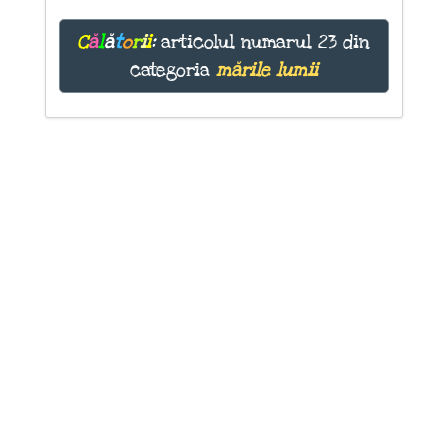
C
ă
l
ă
t
o
r
i
i
:
articolul numarul 23 din
categoria
mările lumii