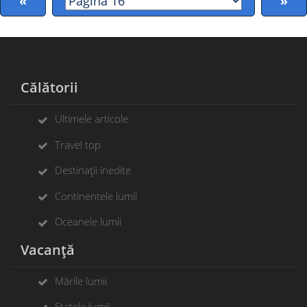
«
»
Călătorii
Ultimele articole
Travel top
Destinații inedite
Continentele lumii
Oceanele lumii
Vacanță
Mările lumii
Statele lumii