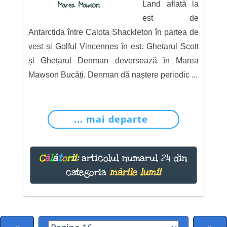
Land aflată la
Marea Mawson
est de
Antarctida între Calota Shackleton în partea de
vest și Golful Vincennes în est. Ghețarul Scott
și Ghețarul Denman deversează în Marea
Mawson Bucăți, Denman dă naștere periodic ...
... mai departe
C
ă
l
ă
t
o
r
i
i
:
articolul numarul 24 din
categoria
mările lumii