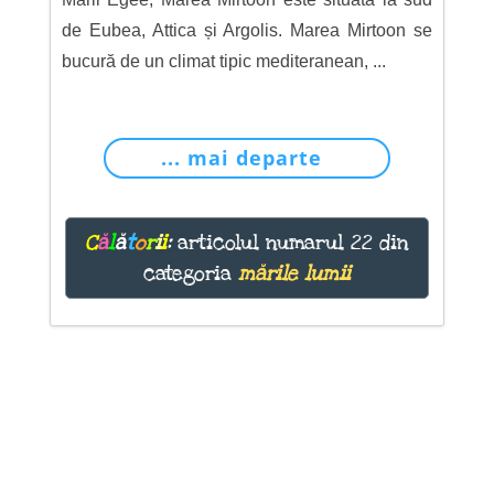
de Eubea, Attica și Argolis. Marea Mirtoon se
bucură de un climat tipic mediteranean, ...
... mai departe
C
ă
l
ă
t
o
r
i
i
:
articolul numarul 22 din
categoria
mările lumii