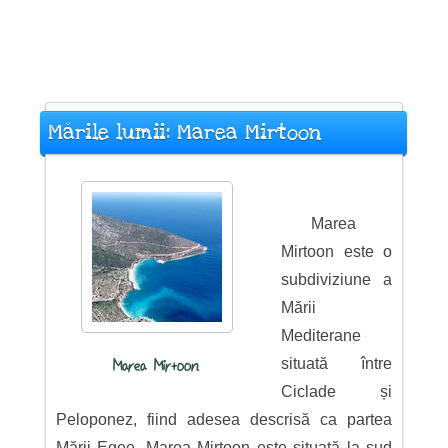
Mările lumii: Marea Mirtoon
Marea
Mirtoon este o
subdiviziune a
Mării
Mediterane
situată între
Marea Mirtoon
Ciclade și
Peloponez, fiind adesea descrisă ca partea
Mării Egee, Marea Mirtoon este situată la sud