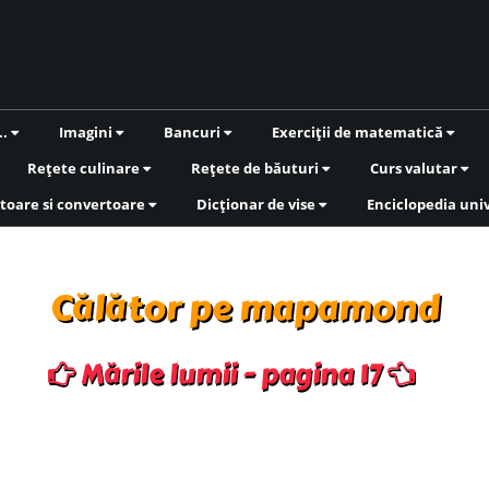
..
Imagini
Bancuri
Exerciții de matematică
Rețete culinare
Rețete de băuturi
Curs valutar
toare si convertoare
Dicționar de vise
Enciclopedia uni
Călător pe mapamond
Mările lumii - pagina 17