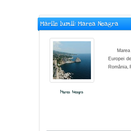
Mările lumii: Marea Neagra
Marea 
Europei de
România, Ru
Marea Neagra