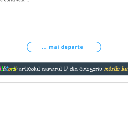
... mai departe
ă
l
ă
t
o
r
i
i
:
articolul numarul 17 din categoria
mările lu