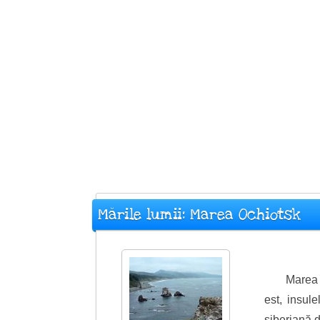
Mările lumii: Marea Ochiotsk
Marea 
est, insul
siberiană de