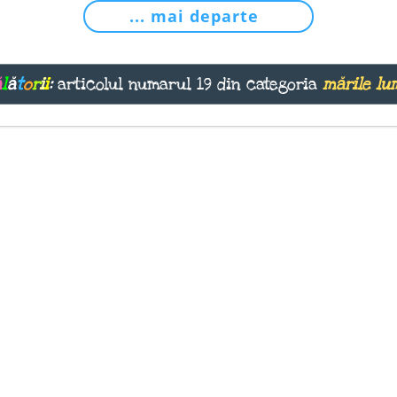
... mai departe
ă
l
ă
t
o
r
i
i
:
articolul numarul 19 din categoria
mările lu