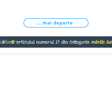
... mai departe
ă
l
ă
t
o
r
i
i
:
articolul numarul 18 din categoria
mările lu