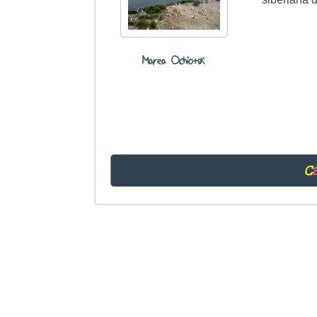
Marea Ochiotsk
C