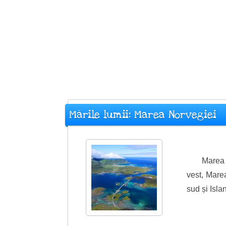
Mările lumii: Marea Norvegiei
Marea 
vest, Marea
sud și Islan