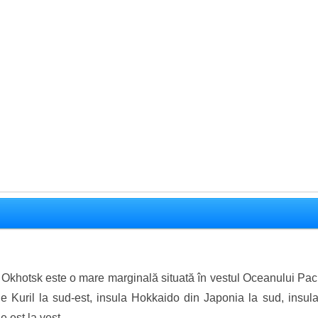
Okhotsk este o mare marginală situată în vestul Oceanului Paci
ele Kuril la sud-est, insula Hokkaido din Japonia la sud, insul
 est la vest ...