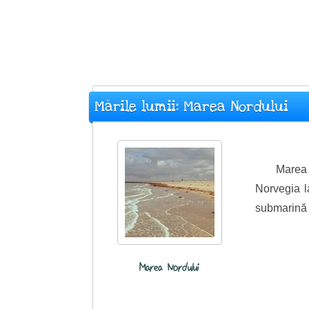
Mările lumii: Marea Nordului
Marea 
Norvegia l
submarină e
Marea Nordului