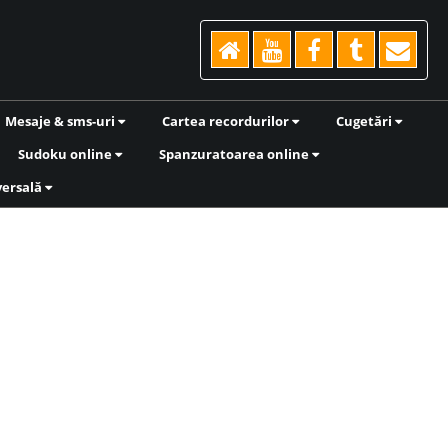
Mesaje & sms-uri
Cartea recordurilor
Cugetări
Sudoku online
Spanzuratoarea online
versală