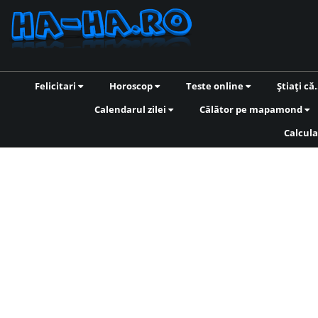
Felicitari
Horoscop
Teste online
Știați că.
Calendarul zilei
Călător pe mapamond
Calcula