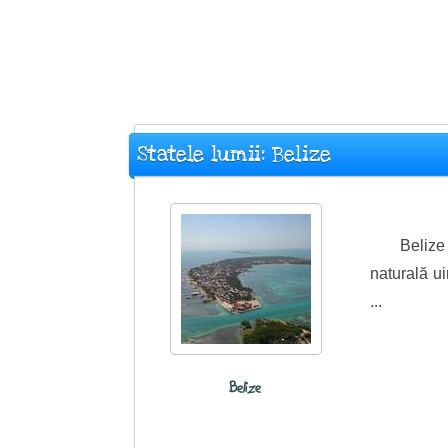
Statele lumii: Belize
Belize
naturală ui
...
Belize