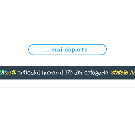
... mai departe
l
ă
t
o
r
i
i
:
articolul numarul 173 din categoria
statele l