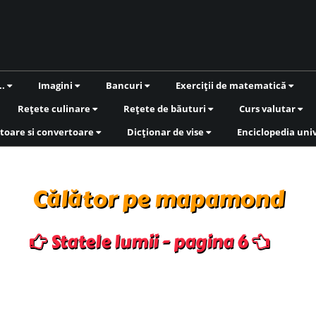
..
Imagini
Bancuri
Exerciții de matematică
Rețete culinare
Rețete de băuturi
Curs valutar
toare si convertoare
Dicționar de vise
Enciclopedia uni
Călător pe mapamond
Statele lumii - pagina 6