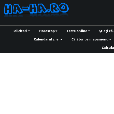
Felicitari
Horoscop
Teste online
Știați că.
Calendarul zilei
Călător pe mapamond
Calcula