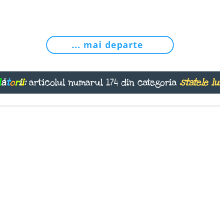
... mai departe
l
ă
t
o
r
i
i
:
articolul numarul 174 din categoria
statele l