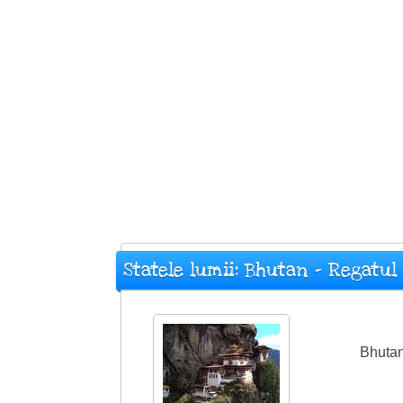
Statele lumii: Bhutan - Regatu
Bhutan