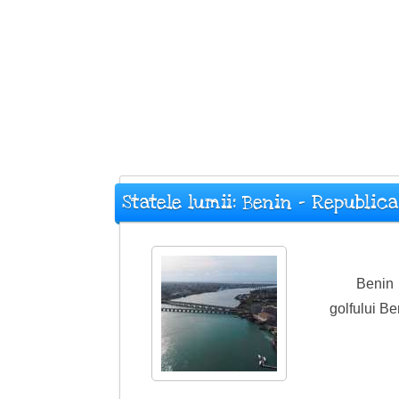
Statele lumii: Benin - Republic
Benin 
golfului Be