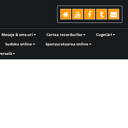
Mesaje & sms-uri
Cartea recordurilor
Cugetări
Sudoku online
Spanzuratoarea online
versală