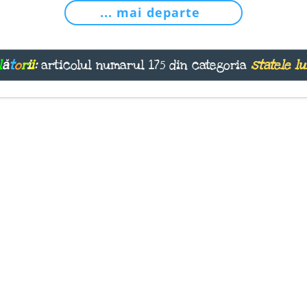
... mai departe
l
ă
t
o
r
i
i
:
articolul numarul 175 din categoria
statele lu