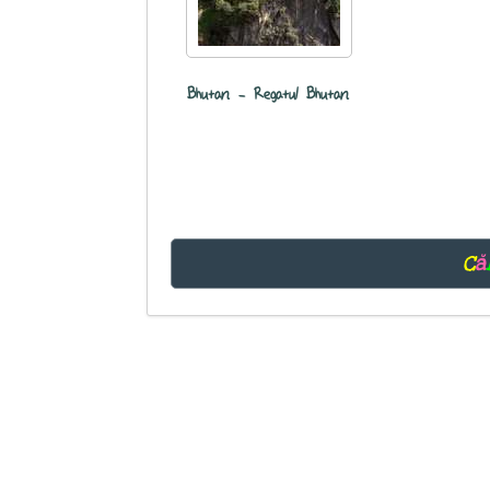
Bhutan - Regatul Bhutan
C
ă