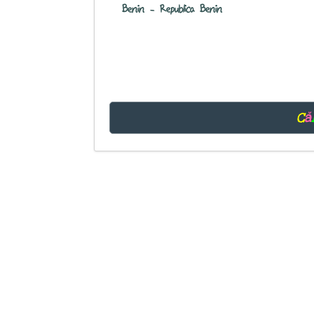
Benin - Republica Benin
C
ă