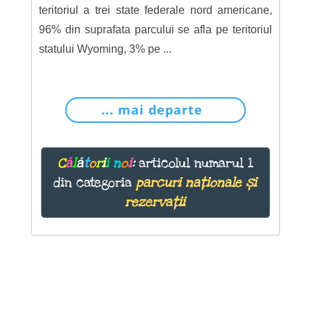
teritoriul a trei state federale nord americane,
96% din suprafata parcului se afla pe teritoriul
statului Wyoming, 3% pe ...
... mai departe
C
ă
l
ă
t
o
r
i
i
n
o
i
:
articolul numarul 1
din categoria
parcuri naționale și
rezervații