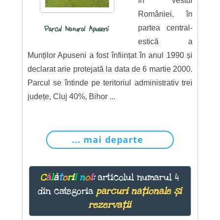
în vestul
României, în
partea central-
Parcul Natural Apuseni
estică a
Munților Apuseni a fost înființat în anul 1990 și
declarat arie protejată la data de 6 martie 2000.
Parcul se întinde pe teritoriul administrativ trei
județe, Cluj 40%, Bihor ...
... mai departe
C
ă
l
ă
t
o
r
i
i
n
o
i
:
articolul numarul 4
din categoria
parcuri naționale și
rezervații