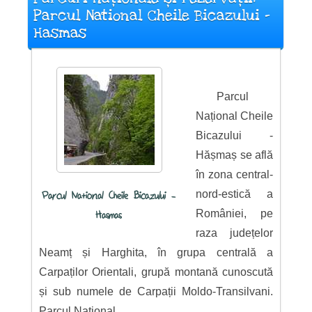
Parcul National Cheile Bicazului -
Hasmas
Parcul
Național Cheile
Bicazului -
Hășmaș se află
în zona central-
nord-estică a
Parcul National Cheile Bicazului -
României, pe
Hasmas
raza județelor
Neamț și Harghita, în grupa centrală a
Carpaților Orientali, grupă montană cunoscută
și sub numele de Carpații Moldo-Transilvani.
Parcul Național ...