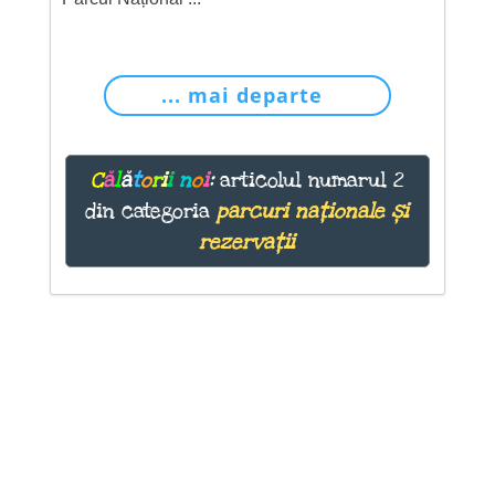
... mai departe
C
ă
l
ă
t
o
r
i
i
n
o
i
:
articolul numarul 2
din categoria
parcuri naționale și
rezervații