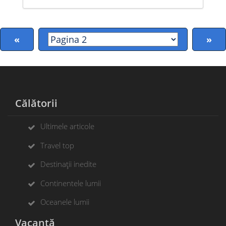
«
»
Călătorii
Ultimele articole
Travel top
Destinații inedite
Continentele lumii
Oceanele lumii
Vacanță