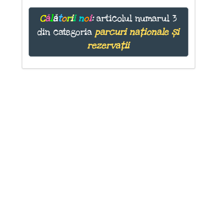
C
ă
l
ă
t
o
r
i
i
n
o
i
:
articolul numarul 3
din categoria
parcuri naționale și
rezervații