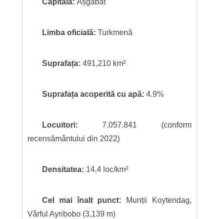
Capitala:
Așgabat
Limba oficială:
Turkmenă
Suprafața:
491,210 km²
Suprafața acoperită cu apă:
4.9%
Locuitori:
7.057.841 (conform
recensământului din 2022)
Densitatea:
14,4 loc/km²
Cel mai înalt punct:
Munții Koytendag,
Vârful Ayribobo (3,139 m)