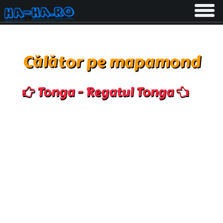
Toggle
navigati
Călător pe mapamond
Tonga - Regatul Tonga