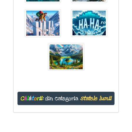
C
ă
l
ă
t
o
r
i
i
:
din categoria
statele lumii