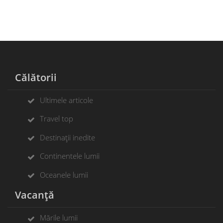
Călătorii
Ultimele articole
Travel top
Destinații inedite
Continentele lumii
Oceanele lumii
Vacanță
Mările lumii