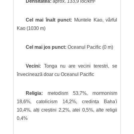
Densitatea:
aprox. 133,9 loc/km²
Cel mai înalt punct:
Muntele Kao, vârful
Kao (1030 m)
Cel mai jos punct:
Oceanul Pacific (0 m)
Vecini:
Tonga nu are vecini terestri, se
învecinează doar cu Oceanul Pacific
Religia:
metodism 53,7%, mormonism
18,6%, catolicism 14,2%, credința Baha'i
10,4%, alți creștini 2,2%, atei 0,5%, alte religii
0,4%