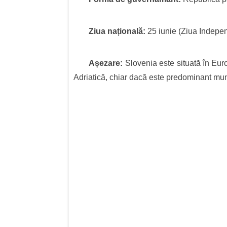
Ziua națională:
25 iunie (Ziua Independ
Așezare:
Slovenia este situată în Eur
Adriatică, chiar dacă este predominant mun