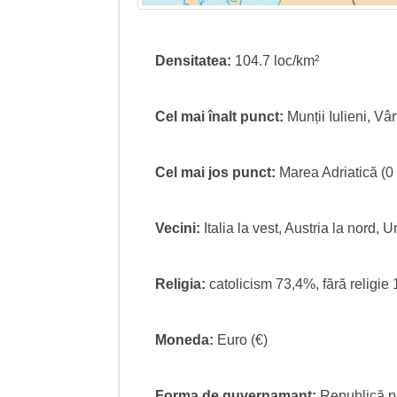
Densitatea:
104.7 loc/km²
Cel mai înalt punct:
Munții Iulieni, Vâ
Cel mai jos punct:
Marea Adriatică (0
Vecini:
Italia la vest, Austria la nord,
Religia:
catolicism 73,4%, fără religie
Moneda:
Euro (€)
Forma de guvernamant:
Republică p