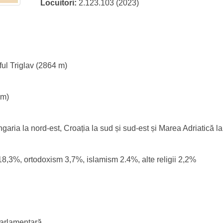
Locuitori:
2.123.103 (2023)
rful Triglav (2864 m)
 m)
 Ungaria la nord-est, Croația la sud și sud-est și Marea Adriatică l
 18,3%, ortodoxism 3,7%, islamism 2.4%, alte religii 2,2%
arlamentară