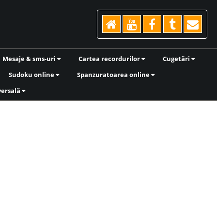
Mesaje & sms-uri
Cartea recordurilor
Cugetări
Sudoku online
Spanzuratoarea online
versală