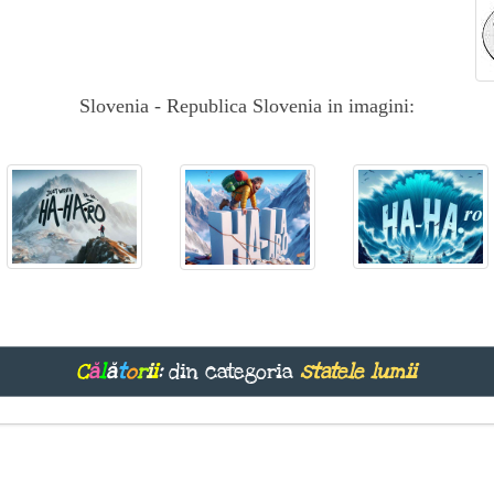
Slovenia - Republica Slovenia in imagini:
C
ă
l
ă
t
o
r
i
i
:
din categoria
statele lumii