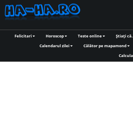
Felicitari
Horoscop
Teste online
Știați că.
Calendarul zilei
Călător pe mapamond
Calcula