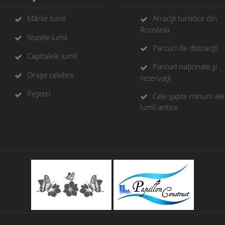
Mările lumii
Atracții turistice din
România
Statele lumii
Parcuri de distracții
Capitalele lumii
Parcuri naționale și
Orașe celebre
rezervații
Peșteri
Cele șapte minuni ale
lumii antice