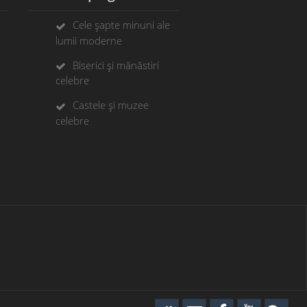
Cele șapte minuni ale
lumii moderne
Biserici și mănăstiri
celebre
Castele și muzee
celebre