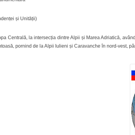
enței și Unității)
opa Centrală, la intersecția dintre Alpii și Marea Adriatică, av
toasă, pornind de la Alpii Iulieni și Caravanche în nord-vest, 