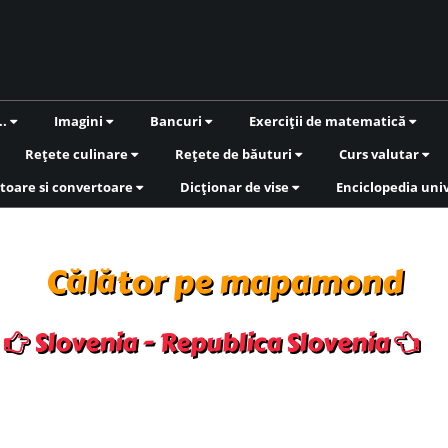
..
Imagini
Bancuri
Exerciții de matematică
Rețete culinare
Rețete de băuturi
Curs valutar
toare si convertoare
Dicționar de vise
Enciclopedia uni
Călător pe mapamond
Slovenia - Republica Slovenia