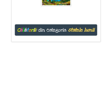
C
ă
l
ă
t
o
r
i
i
:
din categoria
statele lumii