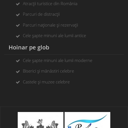
Atracții turistice din România
Parcuri de distracții
Parcuri naționale și rezervații
Cele șapte minuni ale lumii antice
Hoinar pe glob
Cele șapte minuni ale lumii moderne
Biserici și mănăstiri celebre
Castele și muzee celebre