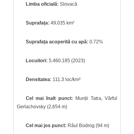
Limba oficială:
Slovacă
Suprafața:
49.035 km²
Suprafața acoperită cu apă:
0.72%
Locuitori:
5.460.185 (2023)
Densitatea:
111.3 loc/km²
Cel mai înalt punct:
Munții Tatra, Vârful
Gerlachovsky (2,654 m)
Cel mai jos punct:
Râul Bodrog (94 m)