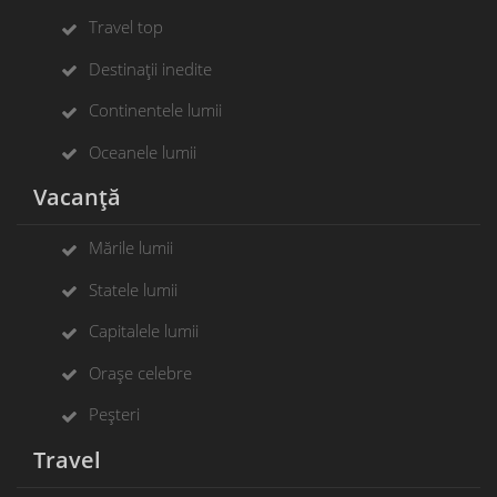
Travel top
Destinații inedite
Continentele lumii
Oceanele lumii
Vacanță
Mările lumii
Statele lumii
Capitalele lumii
Orașe celebre
Peșteri
Travel