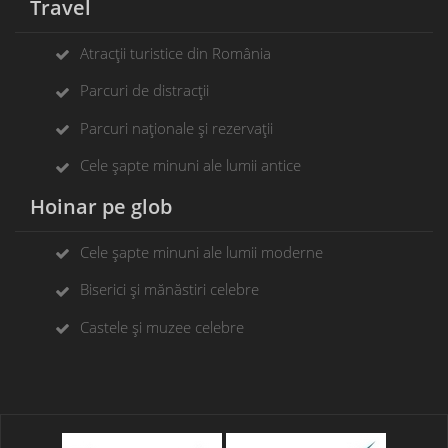
Travel
Atracții turistice din România
Parcuri de distracții
Parcuri naționale și rezervații
Cele șapte minuni ale lumii antice
Hoinar pe glob
Cele șapte minuni ale lumii moderne
Biserici și mănăstiri celebre
Castele și muzee celebre