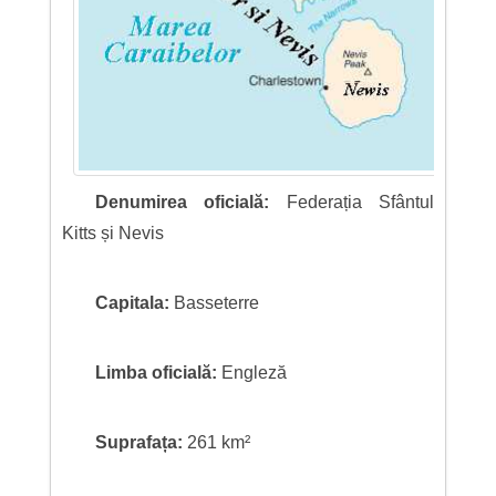
Denumirea oficială:
Federația Sfântul
Kitts și Nevis
Capitala:
Basseterre
Limba oficială:
Engleză
Suprafața:
261 km²