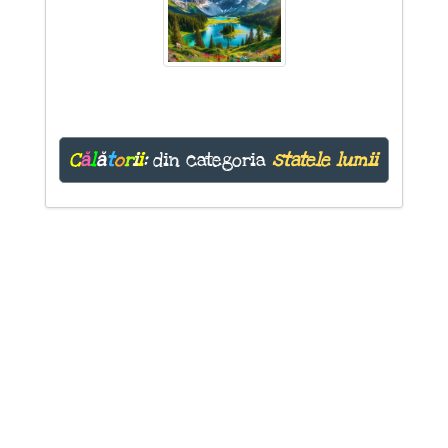
C
ă
l
ă
t
o
r
i
i
:
din categoria
statele lumii