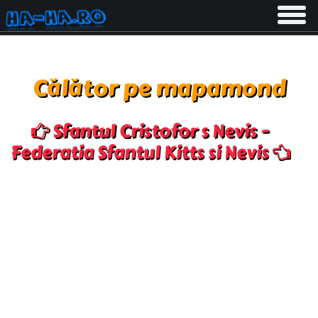
Toggle
navigati
Călător pe mapamond
Sfantul Cristofor s Nevis -
Federatia Sfantul Kitts si Nevis