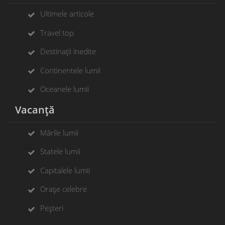
Ultimele articole
Travel top
Destinații inedite
Continentele lumii
Oceanele lumii
Vacanță
Mările lumii
Statele lumii
Capitalele lumii
Orașe celebre
Peșteri