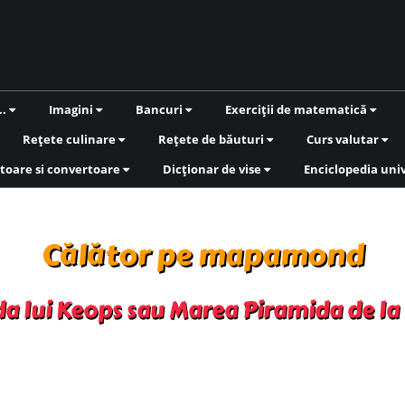
..
Imagini
Bancuri
Exerciții de matematică
Rețete culinare
Rețete de băuturi
Curs valutar
toare si convertoare
Dicționar de vise
Enciclopedia uni
Călător pe mapamond
a lui Keops sau Marea Piramida de la