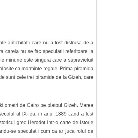
e antichitatii care nu a fost distrusa de-a
a careia nu se fac speculatii referitoare la
he minune este singura care a supravietuit
 folosite ca morminte regale. Prima piramida
de sunt cele trei piramide de la Gizeh, care
8 kilometri de Cairo pe platoul Gizeh. Marea
ecolul al IX-lea, in anul 1889 cand a fost
toricul grec Herodot intr-o carte de istorie
andu-se speculatii cum ca ar juca rolul de