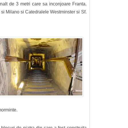
 inalt de 3 metri care sa inconjoare Franta.
si Milano si Catedralele Westminster si Sf.
morminte.
blocuri de piatra din care a fost construita