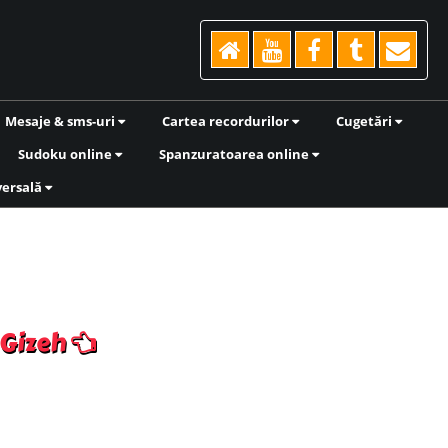
Mesaje & sms-uri
Cartea recordurilor
Cugetări
Sudoku online
Spanzuratoarea online
versală
 Gizeh