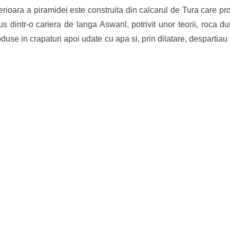
rioara a piramidei este construita din calcarul de Tura care prov
s dintr-o cariera de langa Aswanl, potrivit unor teorii, roca d
duse in crapaturi apoi udate cu apa si, prin dilatare, despartiau s