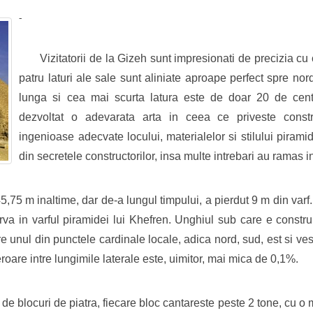
-
Vizitatorii de la Gizeh sunt impresionati de precizia cu
patru laturi ale sale sunt aliniate aproape perfect spre nord
lunga si cea mai scurta latura este de doar 20 de centim
dezvoltat o adevarata arta in ceea ce priveste constru
ingenioase adecvate locului, materialelor si stilului piramid
din secretele constructorilor, insa multe intrebari au ramas 
75 m inaltime, dar de-a lungul timpului, a pierdut 9 m din varf. 
erva in varful piramidei lui Khefren. Unghiul sub care e constr
e unul din punctele cardinale locale, adica nord, sud, est si vest
oare intre lungimile laterale este, uimitor, mai mica de 0,1%.
 de blocuri de piatra, fiecare bloc cantareste peste 2 tone, cu 