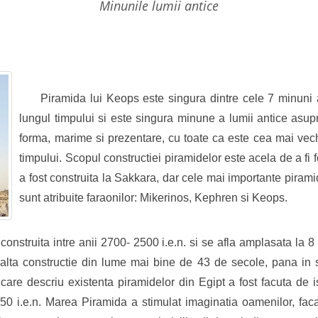
minunile lumii antice
Piramida lui Keops este singura dintre cele 7 minuni al
lungul timpului si este singura minune a lumii antice asupr
forma, marime si prezentare, cu toate ca este cea mai vec
timpului. Scopul constructiei piramidelor este acela de a fi
a fost construita la Sakkara, dar cele mai importante pirami
sunt atribuite faraonilor: Mikerinos, Kephren si Keops.
construita intre anii 2700- 2500 i.e.n. si se afla amplasata la 
alta constructie din lume mai bine de 43 de secole, pana in s
 care descriu existenta piramidelor din Egipt a fost facuta de is
450 i.e.n. Marea Piramida a stimulat imaginatia oamenilor, fac