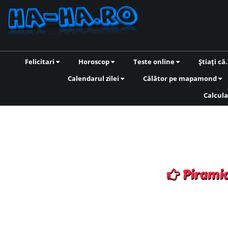
Felicitari
Horoscop
Teste online
Știați că.
Calendarul zilei
Călător pe mapamond
Calcula
Piramid