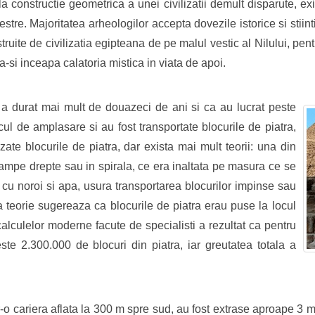
constructie geometrica a unei civilizatii demult disparute, exi
erestre. Majoritatea arheologilor accepta dovezile istorice si sti
truite de civilizatia egipteana de pe malul vestic al Nilului, pen
si inceapa calatoria mistica in viata de apoi.
 a durat mai mult de douazeci de ani si ca au lucrat peste
cul de amplasare si au fost transportate blocurile de piatra,
ate blocurile de piatra, dar exista mai mult teorii: una din
 rampe drepte sau in spirala, ce era inaltata pe masura ce se
cu noroi si apa, usura transportarea blocurilor impinse sau
ta teorie sugereaza ca blocurile de piatra erau puse la locul
 calculelor moderne facute de specialisti a rezultat ca pentru
ste 2.300.000 de blocuri din piatra, iar greutatea totala a
tr-o cariera aflata la 300 m spre sud, au fost extrase aproape 3 