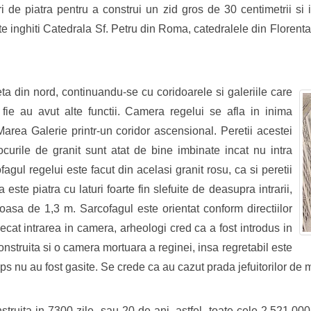
ri de piatra pentru a construi un zid gros de 30 centimetrii si
inghiti Catedrala Sf. Petru din Roma, catedralele din Florenta 
eta din nord, continuandu-se cu coridoarele si galeriile care
fie au avut alte functii. Camera regelui se afla in inima
area Galerie printr-un coridor ascensional. Peretii acestei
ocurile de granit sunt atat de bine imbinate incat nu intra
fagul regelui este facut din acelasi granit rosu, ca si peretii
este piatra cu laturi foarte fin slefuite de deasupra intrarii,
oasa de 1,3 m. Sarcofagul este orientat conform directiilor
cat intrarea in camera, arheologi cred ca a fost introdus in
construita si o camera mortuara a reginei, insa regretabil este
ps nu au fost gasite. Se crede ca au cazut prada jefuitorilor de 
ruita in 7300 zile, sau 20 de ani, astfel, toate cele 2.521.000 