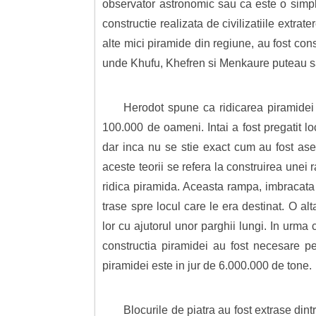
observator astronomic sau ca este o simpla 
constructie realizata de civilizatiile extrat
alte mici piramide din regiune, au fost cons
unde Khufu, Khefren si Menkaure puteau sa-
Herodot spune ca ridicarea piramidei
100.000 de oameni. Intai a fost pregatit lo
dar inca nu se stie exact cum au fost asez
aceste teorii se refera la construirea unei
ridica piramida. Aceasta rampa, imbracata 
trase spre locul care le era destinat. O al
lor cu ajutorul unor parghii lungi. In urma
constructia piramidei au fost necesare pe
piramidei este in jur de 6.000.000 de tone.
Blocurile de piatra au fost extrase din