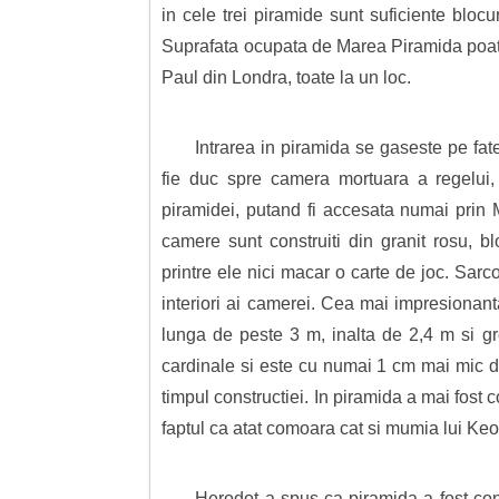
in cele trei piramide sunt suficiente blocu
Suprafata ocupata de Marea Piramida poate 
Paul din Londra, toate la un loc.
Intrarea in piramida se gaseste pe fat
fie duc spre camera mortuara a regelui, 
piramidei, putand fi accesata numai prin M
camere sunt construiti din granit rosu, bl
printre ele nici macar o carte de joc. Sarco
interiori ai camerei. Cea mai impresionanta 
lunga de peste 3 m, inalta de 2,4 m si gr
cardinale si este cu numai 1 cm mai mic de
timpul constructiei. In piramida a mai fost 
faptul ca atat comoara cat si mumia lui Keo
Herodot a spus ca piramida a fost const