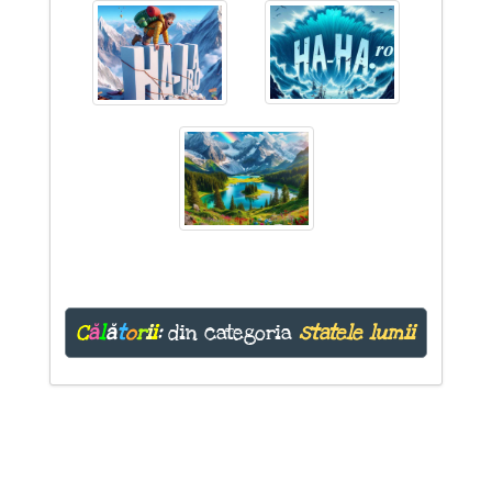
C
ă
l
ă
t
o
r
i
i
:
din categoria
statele lumii