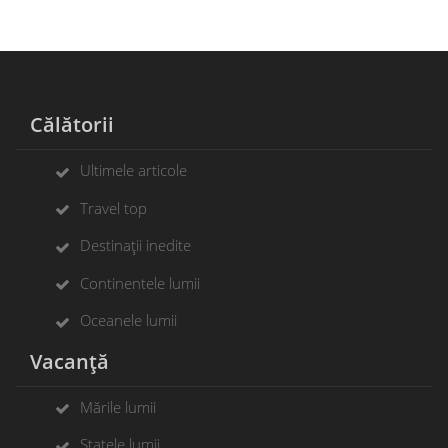
Călătorii
Ultimele articole
Travel top
Destinații inedite
Continentele lumii
Oceanele lumii
Vacanță
Mările lumii
Statele lumii