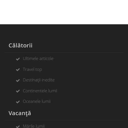
Călătorii
Ultimele articole
Travel top
Destinații inedite
Continentele lumii
Oceanele lumii
Vacanță
Mările lumii