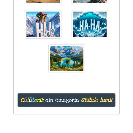
C
ă
l
ă
t
o
r
i
i
:
din categoria
statele lumii