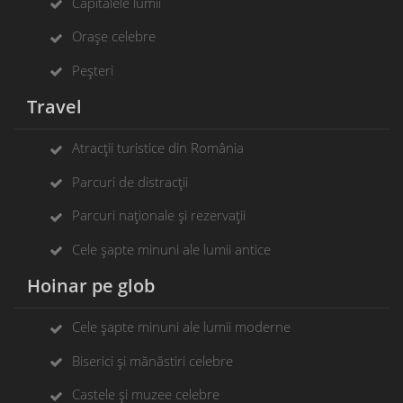
Capitalele lumii
Orașe celebre
Peșteri
Travel
Atracții turistice din România
Parcuri de distracții
Parcuri naționale și rezervații
Cele șapte minuni ale lumii antice
Hoinar pe glob
Cele șapte minuni ale lumii moderne
Biserici și mănăstiri celebre
Castele și muzee celebre