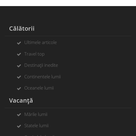
Călătorii
Ultimele articole
Travel top
Destinații inedite
Continentele lumii
Oceanele lumii
Vacanță
Mările lumii
Statele lumii