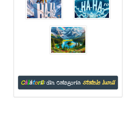
C
ă
l
ă
t
o
r
i
i
:
din categoria
statele lumii