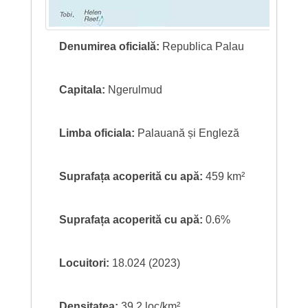
Denumirea oficială:
Republica Palau
Capitala:
Ngerulmud
Limba oficiala:
Palauană și Engleză
Suprafața acoperită cu apă:
459 km²
Suprafața acoperită cu apă:
0.6%
Locuitori:
18.024 (2023)
Densitatea:
39,2 loc/km²