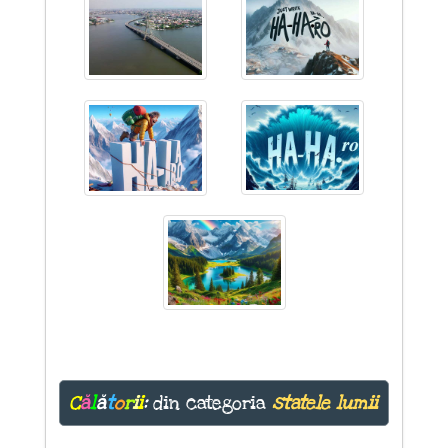
C
ă
l
ă
t
o
r
i
i
:
din categoria
statele lumii