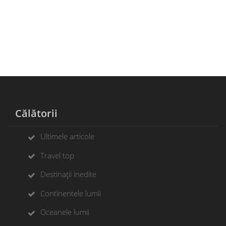
Călătorii
Ultimele articole
Travel top
Destinații inedite
Continentele lumii
Oceanele lumii