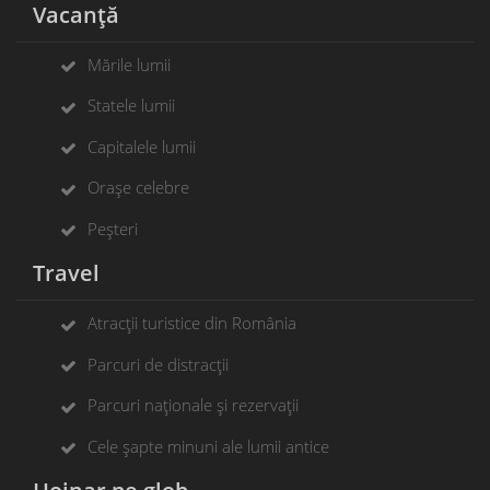
Vacanță
Mările lumii
Statele lumii
Capitalele lumii
Orașe celebre
Peșteri
Travel
Atracții turistice din România
Parcuri de distracții
Parcuri naționale și rezervații
Cele șapte minuni ale lumii antice