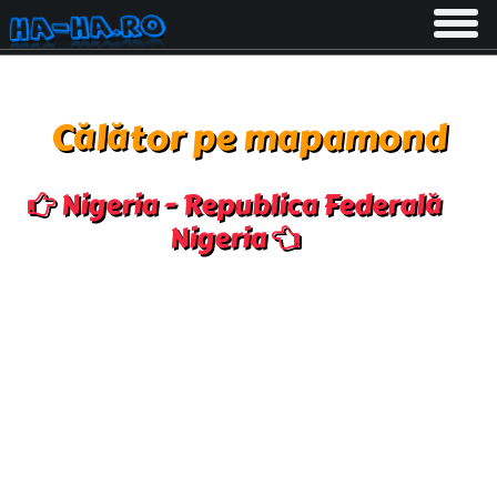
Toggle
navigati
Călător pe mapamond
Nigeria - Republica Federală
Nigeria