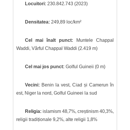
Locuitori:
230.842.743 (2023)
Densitatea:
249,89 loc/km²
Cel mai înalt punct:
Muntele Chappal
Waddi, Vârful Chappal Waddi (2.419 m)
Cel mai jos punct:
Golful Guineii (0 m)
Vecini:
Benin la vest, Ciad și Camerun în
est, Niger la nord, Golful Guineei la sud
Religia:
islamism 48,7%, creștinism 40,3%,
religii tradiționale 9,2%, alte religii 1,8%