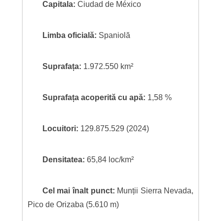
Capitala:
Ciudad de México
Limba oficială:
Spaniolă
Suprafața:
1.972.550 km²
Suprafața acoperită cu apă:
1,58 %
Locuitori:
129.875.529 (2024)
Densitatea:
65,84 loc/km²
Cel mai înalt punct:
Munții Sierra Nevada,
Pico de Orizaba (5.610 m)