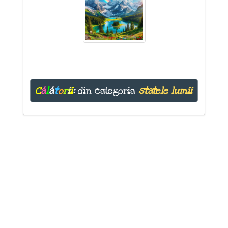
C
ă
l
ă
t
o
r
i
i
:
din categoria
statele lumii