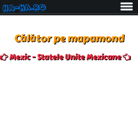
Toggle
navigati
Călător pe mapamond
Mexic - Statele Unite Mexicane