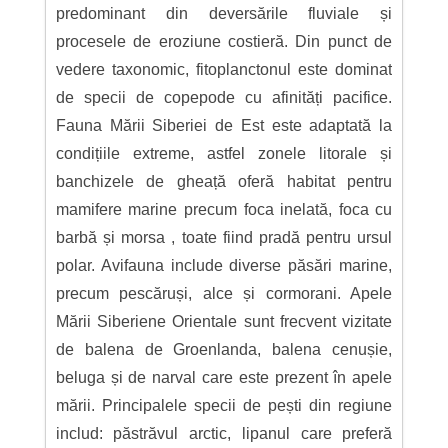
predominant din deversările fluviale și
procesele de eroziune costieră. Din punct de
vedere taxonomic, fitoplanctonul este dominat
de specii de copepode cu afinități pacifice.
Fauna Mării Siberiei de Est este adaptată la
condițiile extreme, astfel zonele litorale și
banchizele de gheață oferă habitat pentru
mamifere marine precum foca inelată, foca cu
barbă și morsa , toate fiind pradă pentru ursul
polar. Avifauna include diverse păsări marine,
precum pescăruși, alce și cormorani. Apele
Mării Siberiene Orientale sunt frecvent vizitate
de balena de Groenlanda, balena cenușie,
beluga și de narval care este prezent în apele
mării. Principalele specii de pești din regiune
includ: păstrăvul arctic, lipanul care preferă