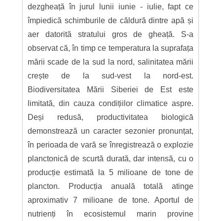
dezgheață în jurul lunii iunie - iulie, fapt ce
împiedică schimburile de căldură dintre apă și
aer datorită stratului gros de gheață. S-a
observat că, în timp ce temperatura la suprafața
mării scade de la sud la nord, salinitatea mării
crește de la sud-vest la nord-est.
Biodiversitatea Mării Siberiei de Est este
limitată, din cauza condițiilor climatice aspre.
Deși redusă, productivitatea biologică
demonstrează un caracter sezonier pronunțat,
în perioada de vară se înregistrează o explozie
planctonică de scurtă durată, dar intensă, cu o
producție estimată la 5 milioane de tone de
plancton. Producția anuală totală atinge
aproximativ 7 milioane de tone. Aportul de
nutrienți în ecosistemul marin provine