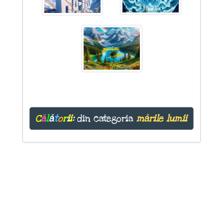
C
ă
l
ă
t
o
r
i
i
:
din categoria
mările lumii