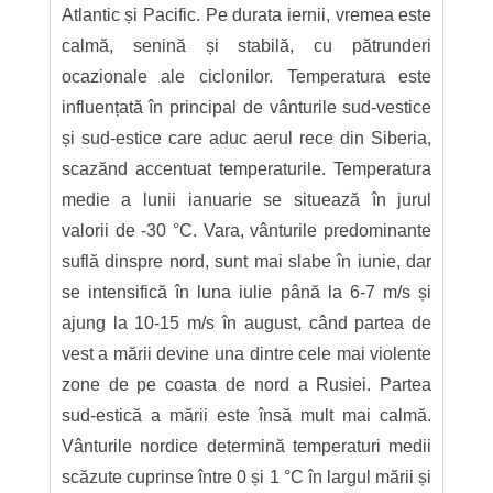
Atlantic și Pacific. Pe durata iernii, vremea este
calmă, senină și stabilă, cu pătrunderi
ocazionale ale ciclonilor. Temperatura este
influențată în principal de vânturile sud-vestice
și sud-estice care aduc aerul rece din Siberia,
scazănd accentuat temperaturile. Temperatura
medie a lunii ianuarie se situează în jurul
valorii de -30 °C. Vara, vânturile predominante
suflă dinspre nord, sunt mai slabe în iunie, dar
se intensifică în luna iulie până la 6-7 m/s și
ajung la 10-15 m/s în august, când partea de
vest a mării devine una dintre cele mai violente
zone de pe coasta de nord a Rusiei. Partea
sud-estică a mării este însă mult mai calmă.
Vânturile nordice determină temperaturi medii
scăzute cuprinse între 0 și 1 °C în largul mării și