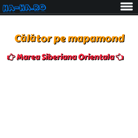
Toggle
navigati
Călător pe mapamond
Marea Siberiana Orientala