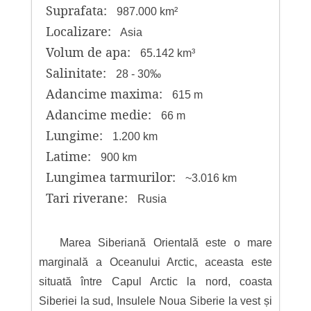
Suprafata:
987.000 km²
Localizare:
Asia
Volum de apa:
65.142 km³
Salinitate:
28 - 30‰
Adancime maxima:
615 m
Adancime medie:
66 m
Lungime:
1.200 km
Latime:
900 km
Lungimea tarmurilor:
~3.016 km
Tari riverane:
Rusia
Marea Siberiană Orientală este o mare
marginală a Oceanului Arctic, aceasta este
situată între Capul Arctic la nord, coasta
Siberiei la sud, Insulele Noua Siberie la vest și