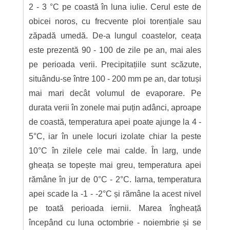
2 - 3 °C pe coastă în luna iulie. Cerul este de
obicei noros, cu frecvente ploi torențiale sau
zăpadă umedă. De-a lungul coastelor, ceața
este prezentă 90 - 100 de zile pe an, mai ales
pe perioada verii. Precipitațiile sunt scăzute,
situându-se între 100 - 200 mm pe an, dar totuși
mai mari decât volumul de evaporare. Pe
durata verii în zonele mai puțin adânci, aproape
de coastă, temperatura apei poate ajunge la 4 -
5°C, iar în unele locuri izolate chiar la peste
10°C în zilele cele mai calde. În larg, unde
gheața se topește mai greu, temperatura apei
rămâne în jur de 0°C - 2°C. Iarna, temperatura
apei scade la -1 - -2°C și rămâne la acest nivel
pe toată perioada iernii. Marea îngheață
începând cu luna octombrie - noiembrie și se