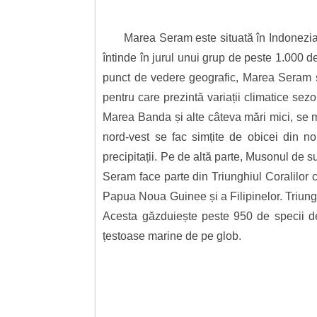
Marea Seram este situată în Indonezia
întinde în jurul unui grup de peste 1.000 
punct de vedere geografic, Marea Seram se
pentru care prezintă variații climatice se
Marea Banda și alte câteva mări mici, se 
nord-vest se fac simțite de obicei din no
precipitații. Pe de altă parte, Musonul de 
Seram face parte din Triunghiul Coralilor c
Papua Noua Guinee și a Filipinelor. Triunghiu
Acesta găzduiește peste 950 de specii de
țestoase marine de pe glob.