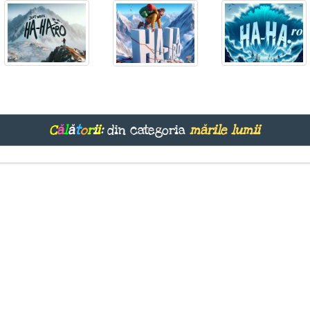
C
ă
l
ă
t
o
r
i
i
:
din categoria
mările lumii