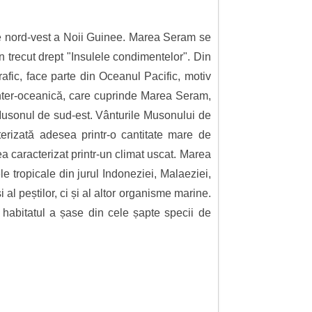
de nord-vest a Noii Guinee. Marea Seram se
 trecut drept "Insulele condimentelor". Din
fic, face parte din Oceanul Pacific, motiv
 inter-oceanică, care cuprinde Marea Seram,
Musonul de sud-est. Vânturile Musonului de
terizată adesea printr-o cantitate mare de
a caracterizat printr-un climat uscat. Marea
e tropicale din jurul Indoneziei, Malaeziei,
 al peștilor, ci și al altor organisme marine.
habitatul a șase din cele șapte specii de