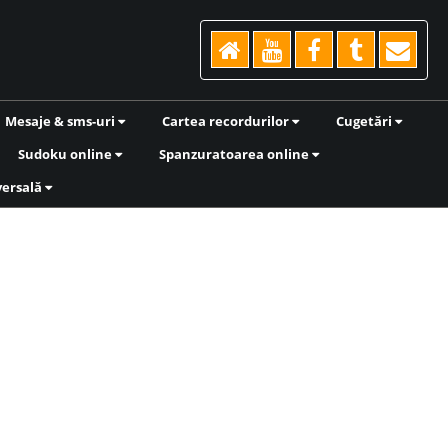
Mesaje & sms-uri
Cartea recordurilor
Cugetări
Sudoku online
Spanzuratoarea online
versală