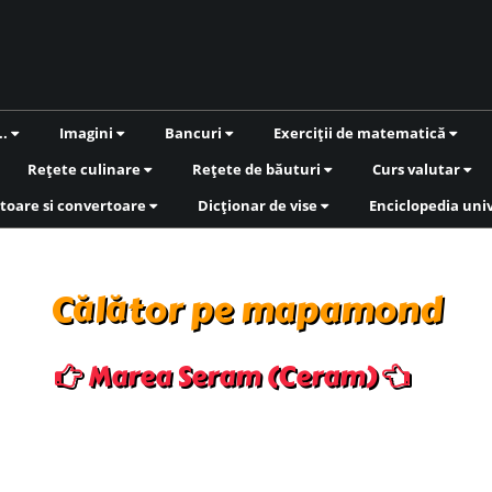
..
Imagini
Bancuri
Exerciții de matematică
Rețete culinare
Rețete de băuturi
Curs valutar
toare si convertoare
Dicționar de vise
Enciclopedia uni
Călător pe mapamond
Marea Seram (Ceram)