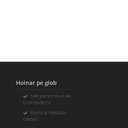
Hoinar pe glob
Cele șapte minuni ale
lumii moderne
Biserici și mănăstiri
celebre