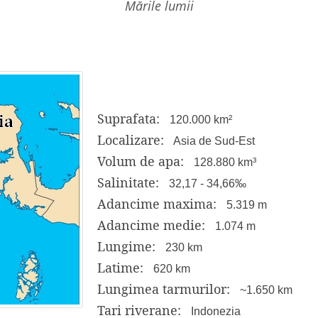
mările lumii
Suprafata:
120.000 km²
Localizare:
Asia de Sud-Est
Volum de apa:
128.880 km³
Salinitate:
32,17 - 34,66‰
Adancime maxima:
5.319 m
Adancime medie:
1.074 m
Lungime:
230 km
Latime:
620 km
Lungimea tarmurilor:
~1.650 km
Tari riverane:
Indonezia