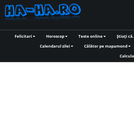
Felicitari
Horoscop
Teste online
Știați că.
Calendarul zilei
Călător pe mapamond
Calcula