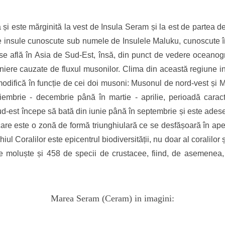
 și este mărginită la vest de Insula Seram și la est de partea 
de insule cunoscute sub numele de Insulele Maluku, cunoscute în
 află în Asia de Sud-Est, însă, din punct de vedere oceanogra
zoniere cauzate de fluxul musonilor. Clima din această regiune
modifică în funcție de cei doi musoni: Musonul de nord-vest și 
iembrie - decembrie până în martie - aprilie, perioadă carac
sud-est începe să bată din iunie până în septembrie și este adese
are este o zonă de formă triunghiulară ce se desfășoară în apel
l Coralilor este epicentrul biodiversității, nu doar al coralilor și
 moluște și 458 de specii de crustacee, fiind, de asemenea, 
Marea Seram (Ceram) in imagini: