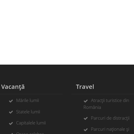
Vacanță
Travel
Mările lumii
Atracții turistice din
România
Statele lumii
Parcuri de distracții
Capitalele lumii
Parcuri naționale și
Orașe celebre