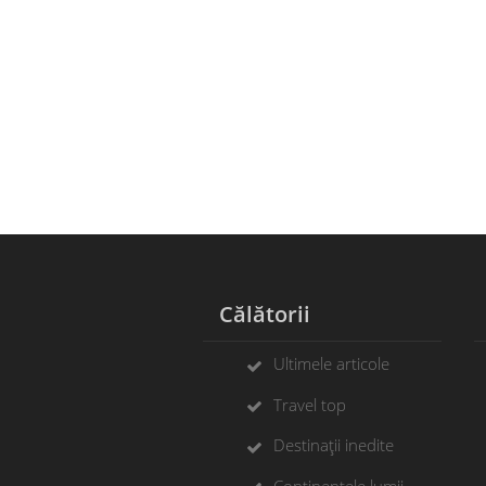
Călătorii
Ultimele articole
Travel top
Destinații inedite
Continentele lumii