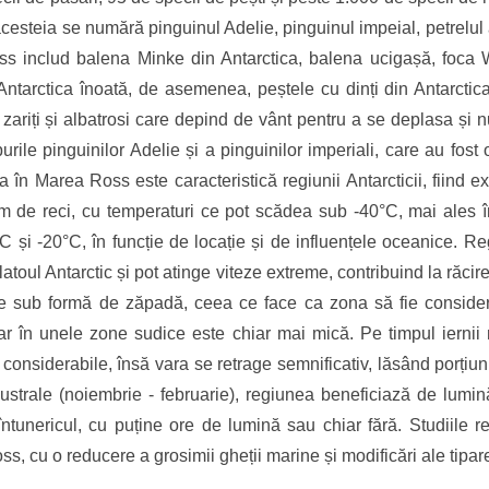
esteia se numără pinguinul Adelie, pinguinul impeial, petrelul 
s includ balena Minke din Antarctica, balena ucigașă, foca W
ntarctica înoată, de asemenea, peștele cu dinți din Antarctica, 
t fi zariți și albatrosi care depind de vânt pentru a se deplasa și n
ile pinguinilor Adelie și a pinguinilor imperiali, care au fost o
a în Marea Ross este caracteristică regiunii Antarcticii, fiind e
em de reci, cu temperaturi ce pot scădea sub -40°C, mai ales în
°C și -20°C, în funcție de locație și de influențele oceanice. R
toul Antarctic și pot atinge viteze extreme, contribuind la răcire
se sub formă de zăpadă, ceea ce face ca zona să fie consider
iar în unele zone sudice este chiar mai mică. Pe timpul iern
considerabile, însă vara se retrage semnificativ, lăsând porțiun
 australe (noiembrie - februarie), regiunea beneficiază de lum
 întunericul, cu puține ore de lumină sau chiar fără. Studiile 
 cu o reducere a grosimii gheții marine și modificări ale tiparelo