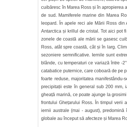
cuibăresc în Marea Ross și în apropierea ac
de sud. Mamiferele marine din Marea Ros
leopard. În apele reci ale Mării Ross din A
Antarctica și krillul de cristal. Tot aici po
zonele de coastă ale mării se gasesc cuibur
Ross, atât spre coastă, cât și în larg. Clim
sezoniere semnificative. Iernile sunt extr
blânde, cu temperaturi ce variază între -2
catabatice puternice, care coboară de pe pla
foarte reduse, majoritatea manifestându-
precipitații este în general sub 200 mm, 
gheață marină, ce poate ajunge la grosimi 
frontului Ghețarului Ross. În timpul verii
iernii australe (mai - august), predomină
globale au început să afecteze și Marea Ross,