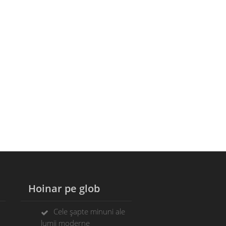
Hoinar pe glob
Cele șapte minuni ale
lumii moderne