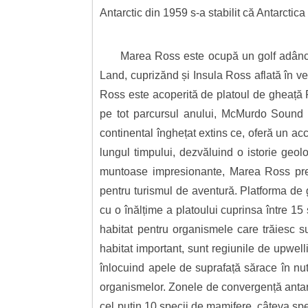
Antarctic din 1959 s-a stabilit că Antarctica 
Marea Ross este ocupă un golf adânc 
Land, cuprizănd și Insula Ross aflată în ve
Ross este acoperită de platoul de gheață 
pe tot parcursul anului, McMurdo Sound ș
continental înghețat extins ce, oferă un acce
lungul timpului, dezvăluind o istorie geolo
muntoase impresionante, Marea Ross prezi
pentru turismul de aventură. Platforma de
cu o înălțime a platoului cuprinsa între 15
habitat pentru organismele care trăiesc s
habitat important, sunt regiunile de upwel
înlocuind apele de suprafață sărace în nutr
organismelor. Zonele de convergență antarc
cel puțin 10 specii de mamifere, câteva spe