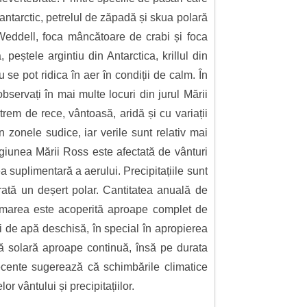
antarctic, petrelul de zăpadă și skua polară
eddell, foca mâncătoare de crabi și foca
peștele argintiu din Antarctica, krillul din
u se pot ridica în aer în condiții de calm. În
bservați în mai multe locuri din jurul Mării
xtrem de rece, vântoasă, aridă și cu variații
 zonele sudice, iar verile sunt relativ mai
egiunea Mării Ross este afectată de vânturi
a suplimentară a aerului. Precipitațiile sunt
ată un deșert polar. Cantitatea anuală de
ii marea este acoperită aproape complet de
i de apă deschisă, în special în apropierea
ină solară aproape continuă, însă pe durata
recente sugerează că schimbările climatice
r vântului și precipitațiilor.