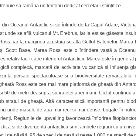
trebuie să rămână un teritoriu dedicat cercetării științifice
din Oceanul Antarctic și se întinde de la Capul Adare, Victor
st unde se află vulcanul Mt. Erebrus, iar la est se găsește Ins
Ross, iar la marginea acestuia se află Golful Balenelor. Mar
i Scott Base. Marea Ross, este o întindere vastă a Oceanului 
s relativ facil către interiorul Antarcticii. Marea este în genera
gică complexă, marcată de activitate vulcanică și influența glac
ntă peisaje spectaculoase și o biodiversitate remarcabilă, 
 gheață Ross este cea mai mare platformă de gheață din Antarc
 și 50 de metri deasupra suprafeței apei mării. Ciclul continuu
ub stratul de gheață. Altă caracteristică importantă pentru bio
ling unde masele de apa mai reci și mai dense, bogate în nutrie
ienți. Regiunile de upwelling favorizează înflorirea fitoplancto
tică și de divergență antarctică sunt ambele regiuni cu un nivel
cii de păsări, 95 de specii de pești și peste 1.000 de specii de n