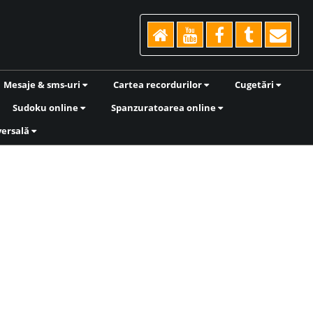
Mesaje & sms-uri
Cartea recordurilor
Cugetări
Sudoku online
Spanzuratoarea online
versală