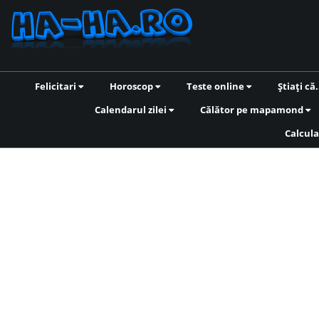
Felicitari
Horoscop
Teste online
Știați că.
Calendarul zilei
Călător pe mapamond
Calcula