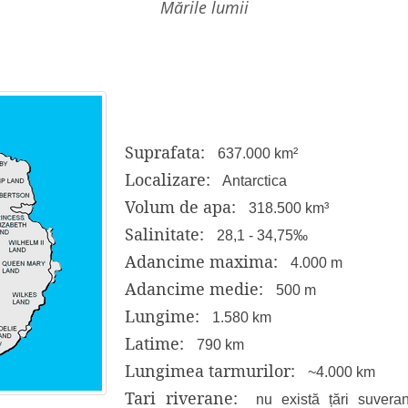
mările lumii
Suprafata:
637.000 km²
Localizare:
Antarctica
Volum de apa:
318.500 km³
Salinitate:
28,1 - 34,75‰
Adancime maxima:
4.000 m
Adancime medie:
500 m
Lungime:
1.580 km
Latime:
790 km
Lungimea tarmurilor:
~4.000 km
Tari riverane:
nu există țări suveran