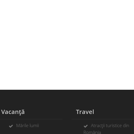
Vacanță
Travel
Mările lumii
Atracții turistice din
România