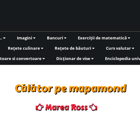
..
Imagini
Bancuri
Exerciții de matematică
Rețete culinare
Rețete de băuturi
Curs valutar
toare si convertoare
Dicționar de vise
Enciclopedia uni
Călător pe mapamond
Marea Ross