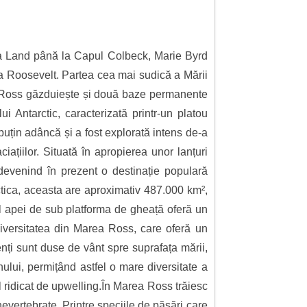
ia Land până la Capul Colbeck, Marie Byrd
ula Roosevelt. Partea cea mai sudică a Mării
ea Ross găzduiește și două baze permanente
Antarctic, caracterizată printr-un platou
l puțin adâncă și a fost explorată intens de-a
iațiilor. Situată în apropierea unor lanțuri
devenind în prezent o destinație populară
tica, aceasta are aproximativ 487.000 km²,
 al apei de sub platforma de gheață oferă un
diversitatea din Marea Ross, care oferă un
nți sunt duse de vânt spre suprafața mării,
nului, permițând astfel o mare diversitate a
 ridicat de upwelling.În Marea Ross trăiesc
evertebrate. Printre speciile de păsări care