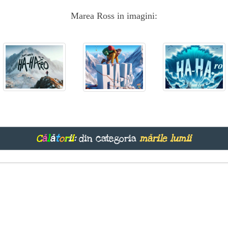
Marea Ross in imagini:
C
ă
l
ă
t
o
r
i
i
:
din categoria
mările lumii