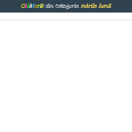
C
ă
l
ă
t
o
r
i
i
:
din categoria
mările lumii