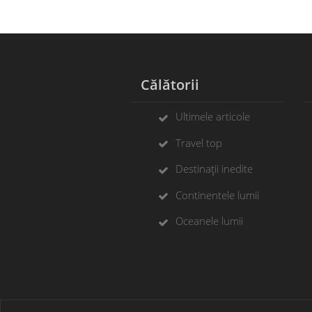
Călătorii
Ultimele articole
Travel top
Destinații inedite
Continentele lumii
Oceanele lumii