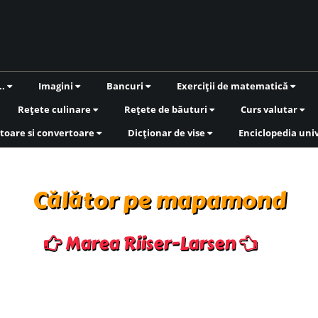
..
Imagini
Bancuri
Exerciții de matematică
Rețete culinare
Rețete de băuturi
Curs valutar
toare si convertoare
Dicționar de vise
Enciclopedia uni
Călător pe mapamond
Marea Riiser-Larsen