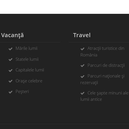
Vacanță
Travel
Mările lumii
Atracții turistice din
România
Statele lumii
Parcuri de distracții
Capitalele lumii
Parcuri naționale și
Orașe celebre
rezervații
Peșteri
Cele șapte minuni ale
lumii antice