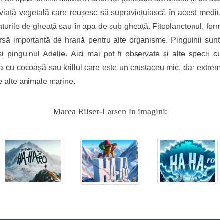
viață vegetală care reușesc să supraviețuiască în acest medi
 straturile de gheață sau în apa de sub gheață. Fitoplanctonul, fo
ursă importantă de hrană pentru alte organisme. Pinguinii sun
 și pinguinul Adelie. Aici mai pot fi observate si alte specii 
 cu cocoașă sau krillul care este un crustaceu mic, dar extrem 
e alte animale marine.
Marea Riiser-Larsen in imagini: