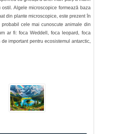
u ostil. Algele microscopice formează baza
rmat din plante microscopice, este prezent în
t probabil cele mai cunoscute animale din
cum ar fi: foca Weddell, foca leopard, foca
de important pentru ecosistemul antarctic,