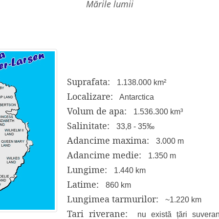
mările lumii
Suprafata:
1.138.000 km²
Localizare:
Antarctica
Volum de apa:
1.536.300 km³
Salinitate:
33,8 - 35‰
Adancime maxima:
3.000 m
Adancime medie:
1.350 m
Lungime:
1.440 km
Latime:
860 km
Lungimea tarmurilor:
~1.220 km
Tari riverane:
nu există țări suveran