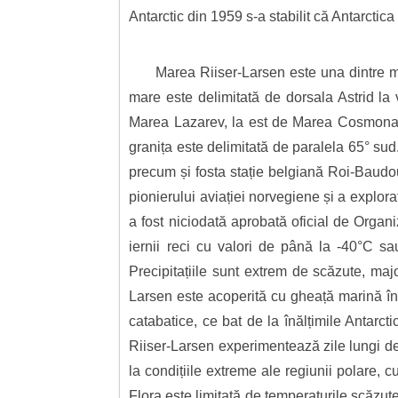
Antarctic din 1959 s-a stabilit că Antarctica 
Marea Riiser-Larsen este una dintre mă
mare este delimitată de dorsala Astrid la
Marea Lazarev, la est de Marea Cosmonauți
granița este delimitată de paralela 65° sud.
precum și fosta stație belgiană Roi-Baudo
pionierului aviației norvegiene și a explo
a fost niciodată aprobată oficial de Organi
iernii reci cu valori de până la -40°C sa
Precipitațiile sunt extrem de scăzute, maj
Larsen este acoperită cu gheață marină în
catabatice, ce bat de la înălțimile Antarct
Riiser-Larsen experimentează zile lungi de 
la condițiile extreme ale regiunii polare, 
Flora este limitată de temperaturile scăzute