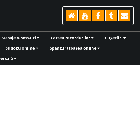
Mesaje & sms-uri
Cartea recordurilor
Cugetări
Sudoku online
Spanzuratoarea online
versală