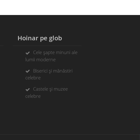
Hoinar pe glob
Cele șapte minuni ale
lumii moderne
Biserici și mănăstiri
celebre
Castele și muzee
celebre