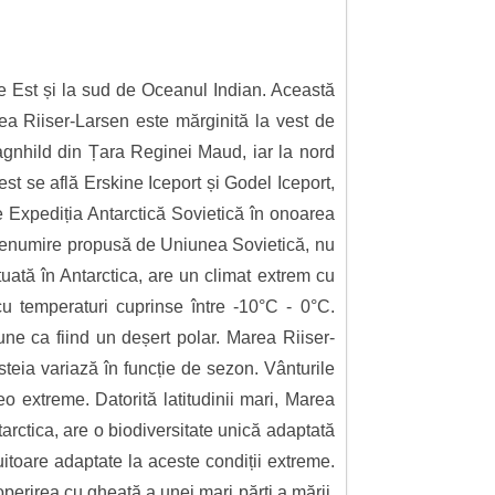
de Est și la sud de Oceanul Indian. Această
ea Riiser-Larsen este mărginită la vest de
agnhild din Țara Reginei Maud, iar la nord
est se află Erskine Iceport și Godel Iceport,
 Expediția Antarctică Sovietică în onoarea
ă denumire propusă de Uniunea Sovietică, nu
tuată în Antarctica, are un climat extrem cu
cu temperaturi cuprinse între -10°C - 0°C.
une ca fiind un deșert polar. Marea Riiser-
eia variază în funcție de sezon. Vânturile
eo extreme. Datorită latitudinii mari, Marea
arctica, are o biodiversitate unică adaptată
uitoare adaptate la aceste condiții extreme.
operirea cu gheață a unei mari părți a mării.