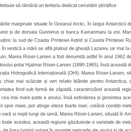
trebuie să rămână un teritoriu dedicat cercetării științifice
rile marginale situate în Oceanul Arctic, în largul Antarcticii 
 vest și de dorsala Gunnerus și banca Kainanmaru la est. Mar
lor, la sud de Coasta Prințesei Astrid și Coasta Prințesei R
 În vestică a mării se află platoul de gheață Lazarev, iar mai la 
uin. Marea Riiser-Larsen a fost denumită astfel în anul 1962 de
ratorului polar Hjalmar Riiser-Larsen (1890-1965), însă aceast
zația Hidrografică Internațională (OHI). Marea Riiser-Larsen, si
u chiar mai scăzute și veri relativ blânde pentru Antarctica, 
oritatea fiind sub formă de zăpadă, caracterizând această regi
 cea mai mare parte a anului, însă extinderea și grosimea acest
icii spre mare, pot atinge viteze foarte mari, creând condiții met
vară și nopți lungi de iarnă. Marea Riiser-Larsen, situată în Ant
cu toate acestea, această regiune găzduiește o varietate de vieț
, de lipsa luminii solare în anumite perioade ale anului și de ac