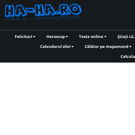
Felicitari
Horoscop
Teste online
Știați că.
Calendarul zilei
Călător pe mapamond
Calcula