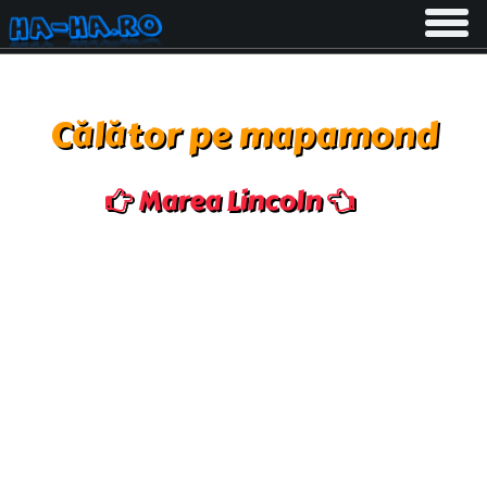
Toggle
navigati
Călător pe mapamond
Marea Lincoln