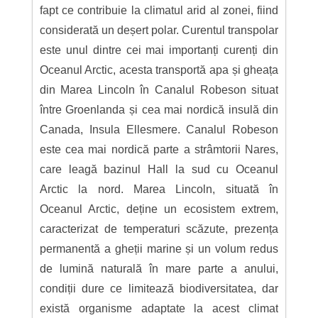
fapt ce contribuie la climatul arid al zonei, fiind
considerată un deșert polar. Curentul transpolar
este unul dintre cei mai importanți curenți din
Oceanul Arctic, acesta transportă apa și gheața
din Marea Lincoln în Canalul Robeson situat
între Groenlanda și cea mai nordică insulă din
Canada, Insula Ellesmere. Canalul Robeson
este cea mai nordică parte a strâmtorii Nares,
care leagă bazinul Hall la sud cu Oceanul
Arctic la nord. Marea Lincoln, situată în
Oceanul Arctic, deține un ecosistem extrem,
caracterizat de temperaturi scăzute, prezența
permanentă a gheții marine și un volum redus
de lumină naturală în mare parte a anului,
condiții dure ce limitează biodiversitatea, dar
există organisme adaptate la acest climat