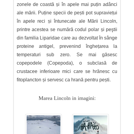
zonele de coastă și în apele mai puțin adânci
ale mării. Puține specii de pești pot supraviețui
în apele reci și întunecate ale Mării Lincoln,
printre acestea se numără codul polar și peştii
din familia Liparidae care au dezvoltat în sânge
proteine antigel, prevenind înghețarea la
temperaturi sub zero. Se mai găsesc
copepodele (Copepoda), o subclasă de
crustacee inferioare mici care se hrănesc cu
fitoplancton și servesc ca hrană pentru pești.
Marea Lincoln in imagini: