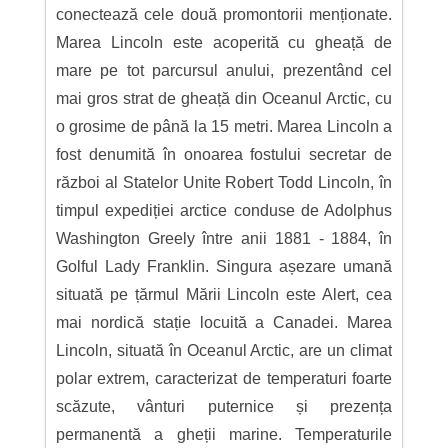
conectează cele două promontorii menționate.
Marea Lincoln este acoperită cu gheață de
mare pe tot parcursul anului, prezentând cel
mai gros strat de gheață din Oceanul Arctic, cu
o grosime de până la 15 metri. Marea Lincoln a
fost denumită în onoarea fostului secretar de
război al Statelor Unite Robert Todd Lincoln, în
timpul expediției arctice conduse de Adolphus
Washington Greely între anii 1881 - 1884, în
Golful Lady Franklin. Singura așezare umană
situată pe țărmul Mării Lincoln este Alert, cea
mai nordică stație locuită a Canadei. Marea
Lincoln, situată în Oceanul Arctic, are un climat
polar extrem, caracterizat de temperaturi foarte
scăzute, vânturi puternice și prezența
permanentă a gheții marine. Temperaturile