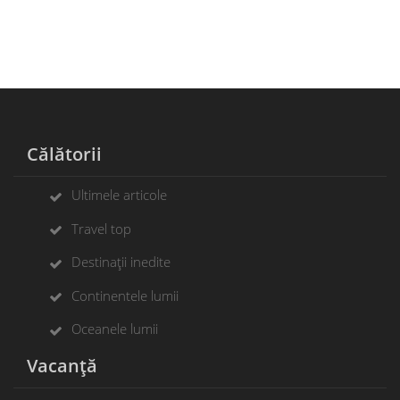
Călătorii
Ultimele articole
Travel top
Destinații inedite
Continentele lumii
Oceanele lumii
Vacanță