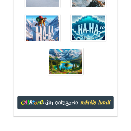
C
ă
l
ă
t
o
r
i
i
:
din categoria
mările lumii