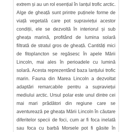
extrem și au un rol esențial în lanțul trofic arctic.
Alge de gheață sunt printre puținele forme de
viață vegetală care pot supraviețui acestor
condiții, ele se dezvoltă în interiorul și sub
gheața marină, profitând de lumina solară
filtrată de stratul gros de gheață. Cantități mici
de fitoplancton se regăsesc în apele Mării
Lincoln, mai ales în perioadele cu lumină
solară. Acesta reprezentând baza lanțului trofic
marin. Fauna din Marea Lincoln a dezvoltat
adaptări remarcabile pentru a supraviețui
mediului arctic. Ursul polar este unul dintre cei
mai mari prădători din regiune care se
aventurează pe gheața Mării Lincoln în căutare
diferitelor specii de foci, cum ar fi foca inelată
sau foca cu barbă Morsele pot fi găsite în