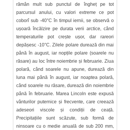
rămân mult sub punctul de îngheț pe tot
parcursul anului, cu valori extreme ce pot
coborî sub -40°C în timpul iernii, se observă o
ușoară încălzire pe durata verii arctice, când
temperaturile pot crește ușor, dar rareori
depășesc -10°C. Zilele polare durează din mai
până în august, iar nopțile polare (soarele nu
răsare) au loc între noiembrie și februarie. Ziua
polară, când soarele nu apune, durează din
luna mai până în august, iar noaptea polară,
când soarele nu răsare, durează din noiembrie
până în februarie. Marea Lincoln este expusă
vânturilor puternice și frecvente, care creează
adeseori viscole și condiții de ceață.
Precipitațiile sunt scăzute, sub formă de
ninsoare cu o medie anuală de sub 200 mm,