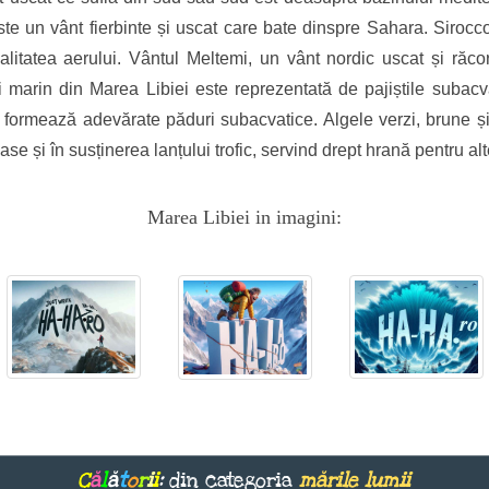
te un vânt fierbinte și uscat care bate dinspre Sahara. Sirocco
i calitatea aerului. Vântul Meltemi, un vânt nordic uscat și răc
 marin din Marea Libiei este reprezentată de pajiștile subac
ormează adevărate păduri subacvatice. Algele verzi, brune și ro
roase și în susținerea lanțului trofic, servind drept hrană pentru a
Marea Libiei in imagini:
C
ă
l
ă
t
o
r
i
i
:
din categoria
mările lumii