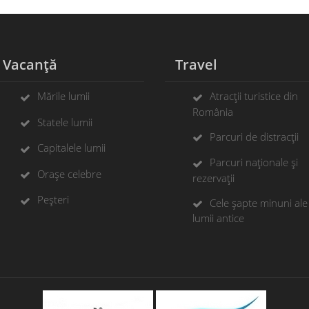
Vacanță
Travel
Mările lumii
Atracții turistice din
România
Statele lumii
Parcuri de distracții
Capitalele lumii
Parcuri naționale și
Orașe celebre
rezervații
Peșteri
Cele șapte minuni ale
lumii antice