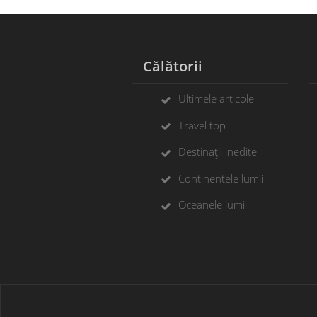
Călătorii
Ultimele articole
Travel top
Destinații inedite
Continentele lumii
Oceanele lumii