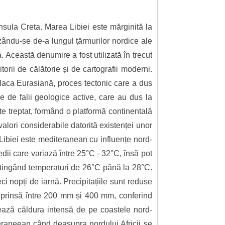
insula Creta. Marea Libiei este mărginită la
zându-se de-a lungul țărmurilor nordice ale
ă. Această denumire a fost utilizată în trecut
torii de călătorie și de cartografii moderni.
Placa Eurasiană, proces tectonic care a dus
rie de falii geologice active, care au dus la
e treptat, formând o platformă continentală
alori considerabile datorită existenței unor
 Libiei este mediteranean cu influențe nord-
edii care variază între 25°C - 32°C, însă pot
, atingând temperaturi de 26°C până la 28°C.
ci nopți de iarnă. Precipitațiile sunt reduse
 cuprinsă între 200 mm și 400 mm, conferind
uează căldura intensă de pe coastele nord-
eraneean când deasupra nordului Africii se