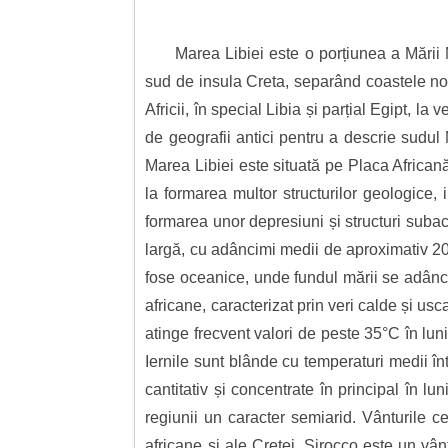
Marea Libiei este o porțiunea a Mării 
sud de insula Creta, separând coastele nor
Africii, în special Libia și parțial Egipt, l
de geografii antici pentru a descrie sudul M
Marea Libiei este situată pe Placa African
la formarea multor structurilor geologice, i
formarea unor depresiuni și structuri suba
largă, cu adâncimi medii de aproximativ 200
fose oceanice, unde fundul mării se adânceș
africane, caracterizat prin veri calde și us
atinge frecvent valori de peste 35°C în lun
Iernile sunt blânde cu temperaturi medii înt
cantitativ și concentrate în principal în 
regiunii un caracter semiarid. Vânturile 
africane și ale Cretei. Sirocco este un v