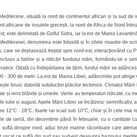
Mediterane, situată la nord de continentul african și la sud de 
d-africane de insulele grecești, la nord de Africa de Nord întin
a vest, este delimitată de Golful Sidra, iar la est de Marea Levantin
editeranei, denumirea este folosită și în zilele noastre de scrii
ă, care se deplasează treptat spre nord-est, interacționând cu 
nclusiv a faliilor și a ridicări fundului mării, formându-se o se
cvatice. Odată cu îndepărtarea de țărm, fundul mării se adânceșt
 - 300 de metri. La est de Marea Libiei, adâncimile pot atinge v
te brusc datorită subducției plăcilor tectonice. Climatul Mării
cate și ierni blânde și umede. Verile au temperaturi ridicate, cu m
ile iulie și august. Apele Mării Libiei se încălzesc semnificativ
re 12°C - 18°C, foarte rar scad sub 10°C, chiar și în cele mai re
lunile de iarnă, din decembrie până în februarie, cu o cantitate
ce suflă dinspre nord, aduc brize marine răcoritoare care aten
ânt uscat ce suflă din sud sau sud-est deasupra bazinului medit