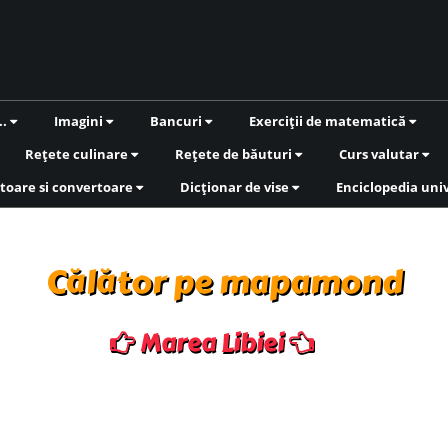
..
Imagini
Bancuri
Exerciții de matematică
Rețete culinare
Rețete de băuturi
Curs valutar
toare si convertoare
Dicționar de vise
Enciclopedia uni
Călător pe mapamond
Marea Libiei