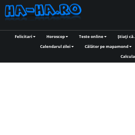
Felicitari
Horoscop
Teste online
Știați că.
Calendarul zilei
Călător pe mapamond
Calcula