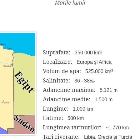
mările lumii
Suprafata:
350.000 km²
Localizare:
Europa și Africa
Volum de apa:
525.000 km³
Salinitate:
36 - 38‰
Adancime maxima:
5.121 m
Adancime medie:
1.500 m
Lungime:
1.000 km
Latime:
500 km
Lungimea tarmurilor:
~1.770 km
Tari riverane:
Libia, Grecia și Turcia