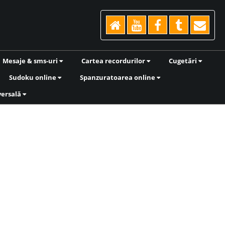
Mesaje & sms-uri
Cartea recordurilor
Cugetări
Sudoku online
Spanzuratoarea online
versală