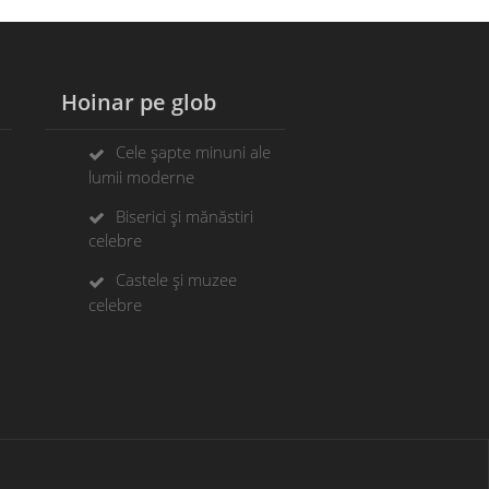
Hoinar pe glob
Cele șapte minuni ale
lumii moderne
Biserici și mănăstiri
celebre
Castele și muzee
celebre