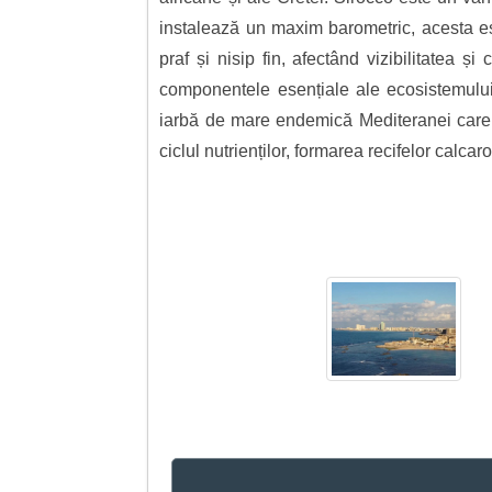
instalează un maxim barometric, acesta es
praf și nisip fin, afectând vizibilitatea ș
componentele esențiale ale ecosistemului
iarbă de mare endemică Mediteranei care f
ciclul nutrienților, formarea recifelor calca