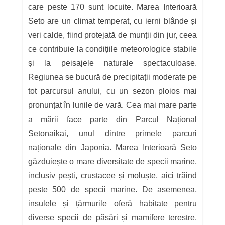
care peste 170 sunt locuite. Marea Interioară
Seto are un climat temperat, cu ierni blânde și
veri calde, fiind protejată de munții din jur, ceea
ce contribuie la condițiile meteorologice stabile
și la peisajele naturale spectaculoase.
Regiunea se bucură de precipitații moderate pe
tot parcursul anului, cu un sezon ploios mai
pronunțat în lunile de vară. Cea mai mare parte
a mării face parte din Parcul Național
Setonaikai, unul dintre primele parcuri
naționale din Japonia. Marea Interioară Seto
găzduiește o mare diversitate de specii marine,
inclusiv pești, crustacee și moluște, aici trăind
peste 500 de specii marine. De asemenea,
insulele și țărmurile oferă habitate pentru
diverse specii de păsări și mamifere terestre.