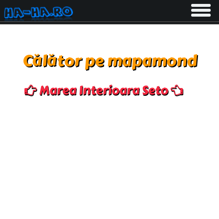
Toggle
navigati
Călător pe mapamond
Marea Interioara Seto