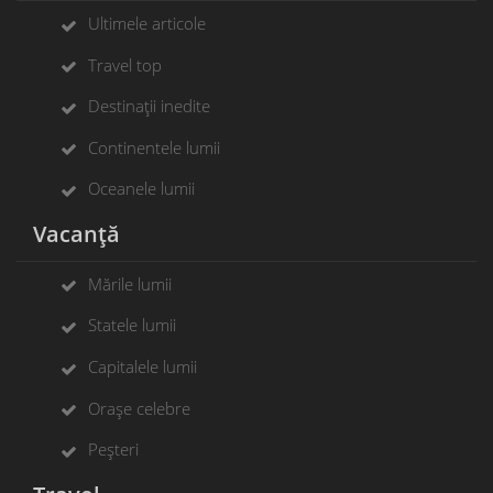
Ultimele articole
Travel top
Destinații inedite
Continentele lumii
Oceanele lumii
Vacanță
Mările lumii
Statele lumii
Capitalele lumii
Orașe celebre
Peșteri