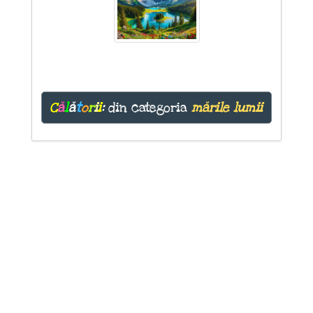
C
ă
l
ă
t
o
r
i
i
:
din categoria
mările lumii