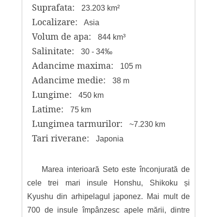
Suprafata:
23.203 km²
Localizare:
Asia
Volum de apa:
844 km³
Salinitate:
30 - 34‰
Adancime maxima:
105 m
Adancime medie:
38 m
Lungime:
450 km
Latime:
75 km
Lungimea tarmurilor:
~7.230 km
Tari riverane:
Japonia
Marea interioară Seto este înconjurată de
cele trei mari insule Honshu, Shikoku și
Kyushu din arhipelagul japonez. Mai mult de
700 de insule împânzesc apele mării, dintre