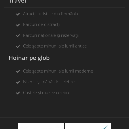
Travel
Atracții turistice din România
Parcuri de distracții
Parcuri naționale și rezervații
Cele șapte minuni ale lumii antice
Hoinar pe glob
Cele șapte minuni ale lumii moderne
Biserici și mănăstiri celebre
Castele și muzee celebre