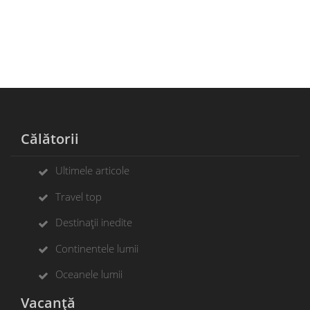
Călătorii
Ultimele articole
Travel top
Destinații inedite
Continentele lumii
Oceanele lumii
Vacanță