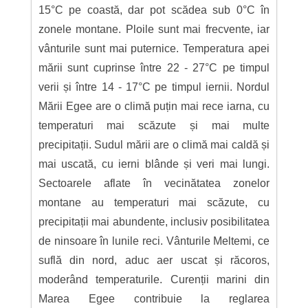
15°C pe coastă, dar pot scădea sub 0°C în
zonele montane. Ploile sunt mai frecvente, iar
vânturile sunt mai puternice. Temperatura apei
mării sunt cuprinse între 22 - 27°C pe timpul
verii și între 14 - 17°C pe timpul iernii. Nordul
Mării Egee are o climă puțin mai rece iarna, cu
temperaturi mai scăzute și mai multe
precipitații. Sudul mării are o climă mai caldă și
mai uscată, cu ierni blânde și veri mai lungi.
Sectoarele aflate în vecinătatea zonelor
montane au temperaturi mai scăzute, cu
precipitații mai abundente, inclusiv posibilitatea
de ninsoare în lunile reci. Vânturile Meltemi, ce
suflă din nord, aduc aer uscat și răcoros,
moderând temperaturile. Curenții marini din
Marea Egee contribuie la reglarea