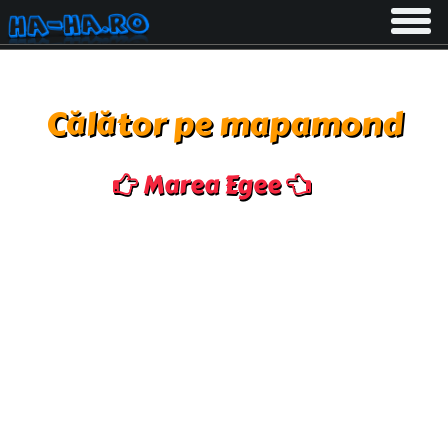
Toggle
navigati
Călător pe mapamond
Marea Egee