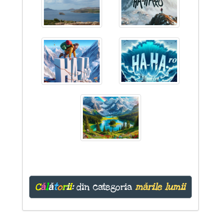
C
ă
l
ă
t
o
r
i
i
:
din categoria
mările lumii