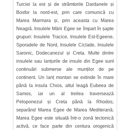
Turciei la est și de strâmtorile Dardanele și
Bosfor la nord-est, prin care comunică cu
Marea Marmara și, prin aceasta cu Marea
Neagră. Insulele Mării Egee se împart în șapte
grupuri: Insulele Tracice, Insulele Est-Egeene,
Sporadele de Nord, Insulele Ciclade, Insulele
Saronic, Dodecanezul și Creta. Multe dintre
insulele sau lanțurile de insule din Egee sunt
continuări submerse ale munților de pe
continent. Un lanț montan se extinde în mare
până la insula Chios, altul leagă Eubeea de
Samos, iar un al treilea traversează
Peloponezul și Creta până la Rhodos,
separând Marea Egee de Marea Mediterană.
Marea Egee este situată într-o zonă tectonică
activă, ce face parte din centura orogenică