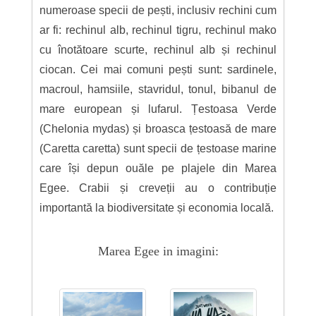
numeroase specii de pești, inclusiv rechini cum
ar fi: rechinul alb, rechinul tigru, rechinul mako
cu înotătoare scurte, rechinul alb și rechinul
ciocan. Cei mai comuni pești sunt: sardinele,
macroul, hamsiile, stavridul, tonul, bibanul de
mare european și lufarul. Țestoasa Verde
(Chelonia mydas) și broasca țestoasă de mare
(Caretta caretta) sunt specii de țestoase marine
care își depun ouăle pe plajele din Marea
Egee. Crabii și creveții au o contribuție
importantă la biodiversitate și economia locală.
Marea Egee in imagini: