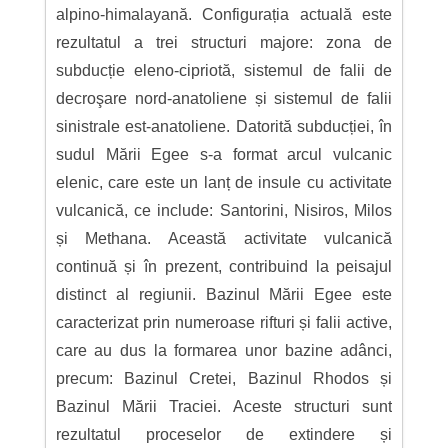
alpino-himalayană. Configurația actuală este
rezultatul a trei structuri majore: zona de
subducție eleno-cipriotă, sistemul de falii de
decroşare nord-anatoliene și sistemul de falii
sinistrale est-anatoliene. Datorită subducției, în
sudul Mării Egee s-a format arcul vulcanic
elenic, care este un lanț de insule cu activitate
vulcanică, ce include: Santorini, Nisiros, Milos
și Methana. Această activitate vulcanică
continuă și în prezent, contribuind la peisajul
distinct al regiunii. Bazinul Mării Egee este
caracterizat prin numeroase rifturi și falii active,
care au dus la formarea unor bazine adânci,
precum: Bazinul Cretei, Bazinul Rhodos și
Bazinul Mării Traciei. Aceste structuri sunt
rezultatul proceselor de extindere și