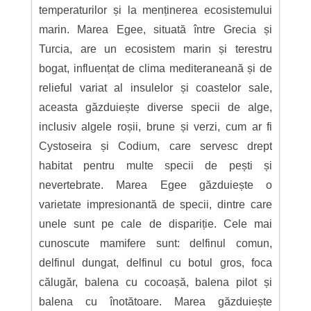
temperaturilor și la menținerea ecosistemului
marin. Marea Egee, situată între Grecia și
Turcia, are un ecosistem marin și terestru
bogat, influențat de clima mediteraneană și de
relieful variat al insulelor și coastelor sale,
aceasta găzduiește diverse specii de alge,
inclusiv algele roșii, brune și verzi, cum ar fi
Cystoseira și Codium, care servesc drept
habitat pentru multe specii de pești și
nevertebrate. Marea Egee găzduiește o
varietate impresionantă de specii, dintre care
unele sunt pe cale de dispariție. Cele mai
cunoscute mamifere sunt: delfinul comun,
delfinul dungat, delfinul cu botul gros, foca
călugăr, balena cu cocoașă, balena pilot și
balena cu înotătoare. Marea găzduiește