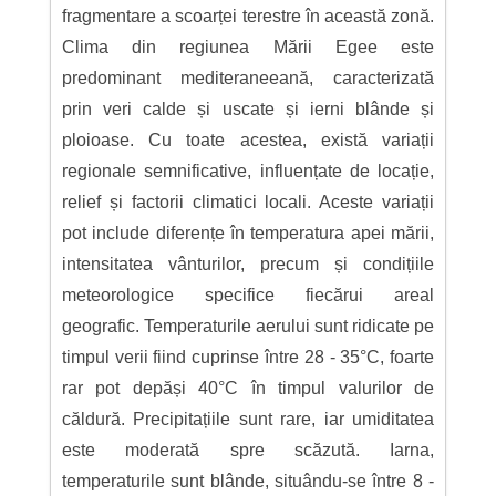
fragmentare a scoarței terestre în această zonă.
Clima din regiunea Mării Egee este
predominant mediteraneeană, caracterizată
prin veri calde și uscate și ierni blânde și
ploioase. Cu toate acestea, există variații
regionale semnificative, influențate de locație,
relief și factorii climatici locali. Aceste variații
pot include diferențe în temperatura apei mării,
intensitatea vânturilor, precum și condițiile
meteorologice specifice fiecărui areal
geografic. Temperaturile aerului sunt ridicate pe
timpul verii fiind cuprinse între 28 - 35°C, foarte
rar pot depăși 40°C în timpul valurilor de
căldură. Precipitațiile sunt rare, iar umiditatea
este moderată spre scăzută. Iarna,
temperaturile sunt blânde, situându-se între 8 -