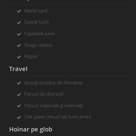
Mările lumii
Statele lumii
Capitalele lumii
Orașe celebre
Peșteri
Travel
Atracții turistice din România
Parcuri de distracții
Parcuri naționale și rezervații
Cele șapte minuni ale lumii antice
Hoinar pe glob