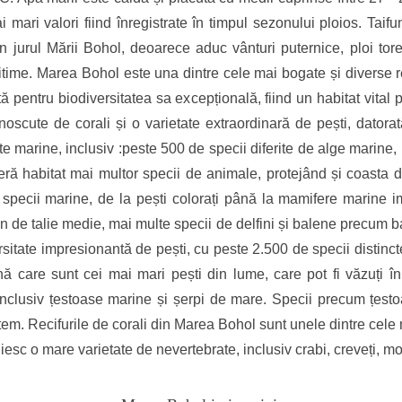
mari valori fiind înregistrate în timpul sezonului ploios. Taifunu
in jurul Mării Bohol, deoarece aduc vânturi puternice, ploi tore
aritime. Marea Bohol este una dintre cele mai bogate și diverse
ă pentru biodiversitatea sa excepțională, fiind un habitat vita
scute de corali și o varietate extraordinară de pești, datorată 
 marine, inclusiv :peste 500 de specii diferite de alge marine, 
ă habitat mai multor specii de animale, protejând și coasta de e
specii marine, de la pești colorați până la mamifere marine 
n de talie medie, mai multe specii de delfini și balene precum 
sitate impresionantă de pești, cu peste 2.500 de specii distincte
lenă care sunt cei mai mari pești din lume, care pot fi văzuți 
 inclusiv țestoase marine și șerpi de mare. Specii precum țest
stem. Recifurile de corali din Marea Bohol sunt unele dintre cele 
esc o mare varietate de nevertebrate, inclusiv crabi, creveți, mo