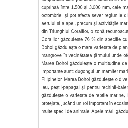
cuprinsă între 1.500 și 3.000 mm, cele mai 
octombrie, și pot afecta sever regiunile d
aerului și a apei, precum și activitățile m
din Triunghiul Coralilor, o zonă recunoscut
Coralilor găzduiește 76 % din speciile cuno
Bohol găzduiește o mare varietate de plante
mangrove în vecinătatea țărmului unde ofer
Marea Bohol găzduiește o multitudine de 
importante sunt: dugongul un mamifer mari
Filipinelor. Marea Bohol găzduiește o diver
leu, peștii-papagal și pentru rechinii-ba
găzduiește o varietate de reptile marine,
protejate, jucând un rol important în ecosi
multe specii de animale. Apele mării găzdui