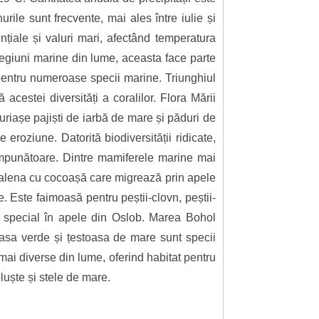
rile sunt frecvente, mai ales între iulie și
nțiale și valuri mari, afectând temperatura
 regiuni marine din lume, aceasta face parte
l pentru numeroase specii marine. Triunghiul
acestei diversități a coralilor. Flora Mării
uriașe pajiști de iarbă de mare și păduri de
roziune. Datorită biodiversității ridicate,
impunătoare. Dintre mamiferele marine mai
balena cu cocoașă care migrează prin apele
. Este faimoasă pentru peștii-clovn, peștii-
în special în apele din Oslob. Marea Bohol
oasa verde și țestoasa de mare sunt specii
mai diverse din lume, oferind habitat pentru
luște și stele de mare.