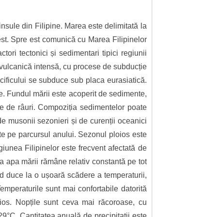
nsule din Filipine. Marea este delimitată la
est. Spre est comunică cu Marea Filipinelor
ri tectonici și sedimentari tipici regiunii
și vulcanică intensă, cu procese de subducție
cificului se subduce sub placa eurasiatică.
une. Fundul mării este acoperit de sedimente,
use de râuri. Compoziția sedimentelor poate
de musonii sezonieri și de curenții oceanici
nte pe parcursul anului. Sezonul ploios este
iunea Filipinelor este frecvent afectată de
 a apa mării rămâne relativ constantă pe tot
ând duce la o ușoară scădere a temperaturii,
emperaturile sunt mai confortabile datorită
oios. Nopțile sunt ceva mai răcoroase, cu
29°C. Cantitatea anuală de precipitații este