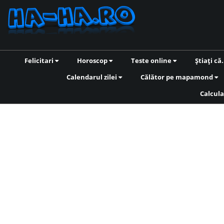
Felicitari
Horoscop
Teste online
Știați că.
Calendarul zilei
Călător pe mapamond
Calcula