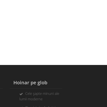
Hoinar pe glob
Cele șapte minuni ale
lumii moderne