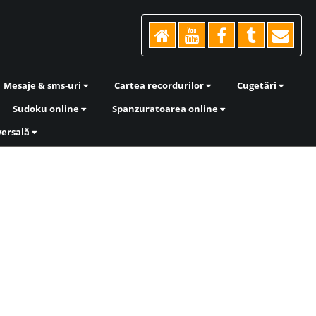
Mesaje & sms-uri
Cartea recordurilor
Cugetări
Sudoku online
Spanzuratoarea online
versală