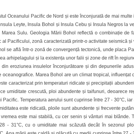
tul Oceanului Pacific de Nord și este înconjurată de mai multe i
Insula Leyte, Insula Bohol și Insula Cebu și Insula Negros la v
 Marea Sulu. Geologia Mării Bohol reflectă o combinație de facto
c al Pacificului, zonă caracterizată printr-o activitate seismică 
ohol se află într-o zonă de convergență tectonică, unde placa Pa
ea arhipelagului și la existența unor falii și zone de rift în regi
ite din eroziunea insulelor înconjurătoare și din depunerile ad
le oceanografice. Marea Bohol are un climat tropical, influențat 
este caracterizat prin temperaturi ridicate și precipitații abunde
ce umiditate crescută, ploi abundente și taifunuri, deoarece reg
ui Pacific. Temperatura aerului sunt cuprinse între 27 - 30°C, iar
miditatea este ridicată, ploile sunt abundente și frecvente put
t vremea este mai stabilă, cu cer senin și vânturi mai blânde. T
e 28 - 31°C, cu o umiditate mai scăzută decât în sezonul pl
. Apa mării este caldă și plăcută cu medii cuprinse între 27 - 