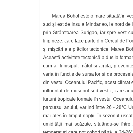
Marea Bohol este o mare situată în ves
sud și est de Insula Mindanao, la nord de 
prin Strâmtoarea Surigao, iar spre vest cu
filipineze, care face parte din Cercul de Fo
și mișcări ale plăcilor tectonice. Marea B
Această activitate tectonică a dus la formar
cum ar fi nisipul, mâlul și argila, proven
varia în funcție de sursa lor și de procese
din vestul Oceanului Pacific, acest climat 
influențat de musonul sud-vestic, care adu
furtuni tropicale formate în vestul Oceanul
parcursul anului, variind între 26 - 28°C U
mai ales în timpul nopții. În sezonul usca
umidității mai scăzute, situându-se într
temperaturi care pot coborî până la 24-26°C