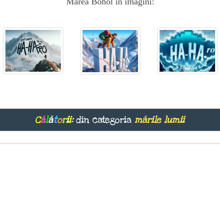
Marea Bohol in imagini:
C
ă
l
ă
t
o
r
i
i
:
din categoria
mările lumii