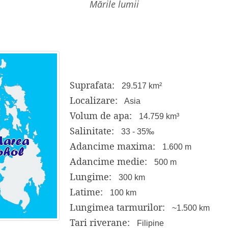
mările lumii
Suprafata:
29.517 km²
Localizare:
Asia
Volum de apa:
14.759 km³
Salinitate:
33 - 35‰
Adancime maxima:
1.600 m
Adancime medie:
500 m
Lungime:
300 km
Latime:
100 km
Lungimea tarmurilor:
~1.500 km
Tari riverane:
Filipine