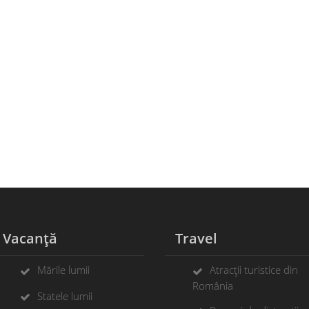
Vacanță
Travel
Mările lumii
Atracții turistice din
România
Statele lumii