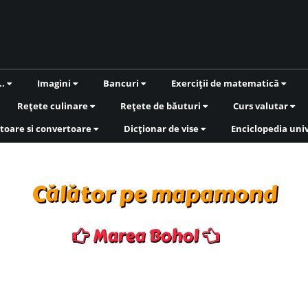
..
Imagini
Bancuri
Exerciții de matematică
Rețete culinare
Rețete de băuturi
Curs valutar
toare si convertoare
Dicționar de vise
Enciclopedia uni
Călător pe mapamond
Marea Bohol