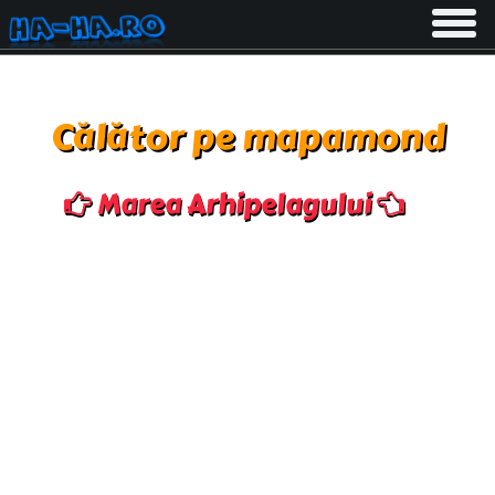
Toggle
navigati
Călător pe mapamond
Marea Arhipelagului