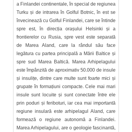
a Finlandei continentale, în special de regiunea
Turku și de intrarea în Golful Botnic, în est se
învecinează cu Golful Finlandei, care se întinde
spre est, în direcția orașului Helsinki și a
frontierelor cu Rusia, spre vest este separată
de Marea Aland, care la rândul său face
legătura cu partea principală a Mării Baltice și
spre sud Marea Baltică. Marea Arhipelagului
este împânzită de aproximativ 50.000 de insule
și insulițe, dintre care multe sunt foarte mici și
grupate în formațiuni compacte. Cele mai mari
insule sunt locuite și sunt conectate între ele
prin poduri și feriboturi, iar cea mai importantă
regiune insulară este arhipelagul Aland, care
formează o regiune autonomă a Finlandei.
Marea Arhipelagului, are o geologie fascinantă,