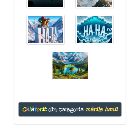
C
ă
l
ă
t
o
r
i
i
:
din categoria
mările lumii