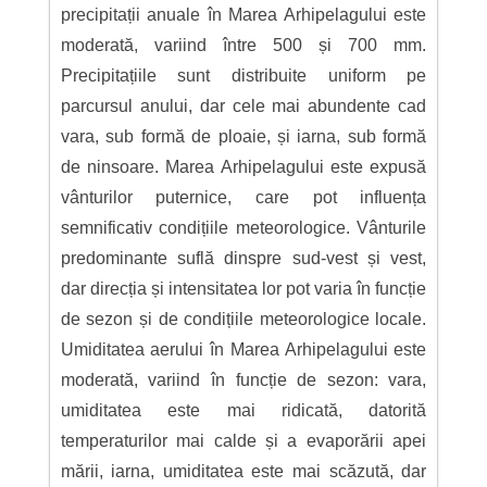
precipitații anuale în Marea Arhipelagului este
moderată, variind între 500 și 700 mm.
Precipitațiile sunt distribuite uniform pe
parcursul anului, dar cele mai abundente cad
vara, sub formă de ploaie, și iarna, sub formă
de ninsoare. Marea Arhipelagului este expusă
vânturilor puternice, care pot influența
semnificativ condițiile meteorologice. Vânturile
predominante suflă dinspre sud-vest și vest,
dar direcția și intensitatea lor pot varia în funcție
de sezon și de condițiile meteorologice locale.
Umiditatea aerului în Marea Arhipelagului este
moderată, variind în funcție de sezon: vara,
umiditatea este mai ridicată, datorită
temperaturilor mai calde și a evaporării apei
mării, iarna, umiditatea este mai scăzută, dar