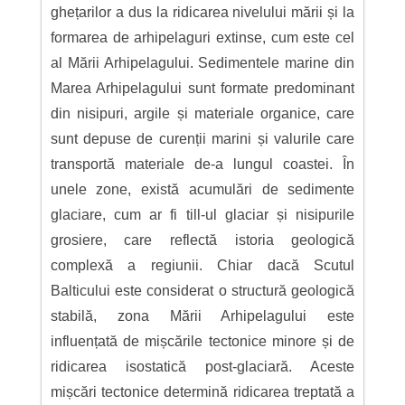
ghețarilor a dus la ridicarea nivelului mării și la
formarea de arhipelaguri extinse, cum este cel
al Mării Arhipelagului. Sedimentele marine din
Marea Arhipelagului sunt formate predominant
din nisipuri, argile și materiale organice, care
sunt depuse de curenții marini și valurile care
transportă materiale de-a lungul coastei. În
unele zone, există acumulări de sedimente
glaciare, cum ar fi till-ul glaciar și nisipurile
grosiere, care reflectă istoria geologică
complexă a regiunii. Chiar dacă Scutul
Balticului este considerat o structură geologică
stabilă, zona Mării Arhipelagului este
influențată de mișcările tectonice minore și de
ridicarea isostatică post-glaciară. Aceste
mișcări tectonice determină ridicarea treptată a