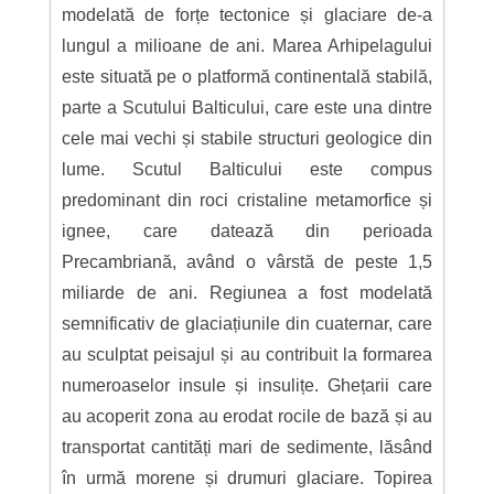
modelată de forțe tectonice și glaciare de-a
lungul a milioane de ani. Marea Arhipelagului
este situată pe o platformă continentală stabilă,
parte a Scutului Balticului, care este una dintre
cele mai vechi și stabile structuri geologice din
lume. Scutul Balticului este compus
predominant din roci cristaline metamorfice și
ignee, care datează din perioada
Precambriană, având o vârstă de peste 1,5
miliarde de ani. Regiunea a fost modelată
semnificativ de glaciațiunile din cuaternar, care
au sculptat peisajul și au contribuit la formarea
numeroaselor insule și insulițe. Ghețarii care
au acoperit zona au erodat rocile de bază și au
transportat cantități mari de sedimente, lăsând
în urmă morene și drumuri glaciare. Topirea