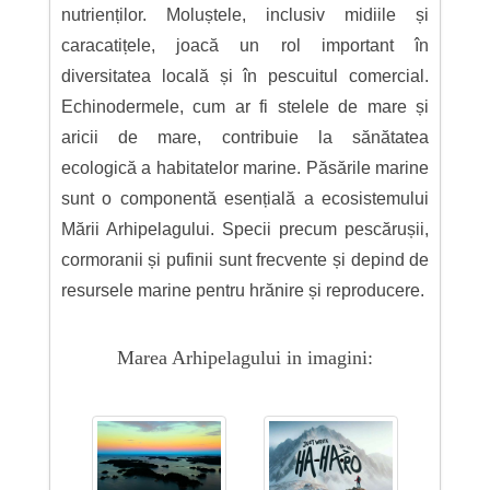
nutrienților. Moluștele, inclusiv midiile și
caracatițele, joacă un rol important în
diversitatea locală și în pescuitul comercial.
Echinodermele, cum ar fi stelele de mare și
aricii de mare, contribuie la sănătatea
ecologică a habitatelor marine. Păsările marine
sunt o componentă esențială a ecosistemului
Mării Arhipelagului. Specii precum pescărușii,
cormoranii și pufinii sunt frecvente și depind de
resursele marine pentru hrănire și reproducere.
Marea Arhipelagului in imagini: