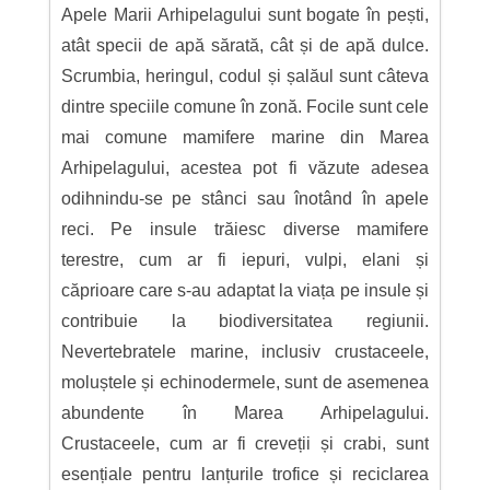
Apele Marii Arhipelagului sunt bogate în pești,
atât specii de apă sărată, cât și de apă dulce.
Scrumbia, heringul, codul și șalăul sunt câteva
dintre speciile comune în zonă. Focile sunt cele
mai comune mamifere marine din Marea
Arhipelagului, acestea pot fi văzute adesea
odihnindu-se pe stânci sau înotând în apele
reci. Pe insule trăiesc diverse mamifere
terestre, cum ar fi iepuri, vulpi, elani și
căprioare care s-au adaptat la viața pe insule și
contribuie la biodiversitatea regiunii.
Nevertebratele marine, inclusiv crustaceele,
moluștele și echinodermele, sunt de asemenea
abundente în Marea Arhipelagului.
Crustaceele, cum ar fi creveții și crabi, sunt
esențiale pentru lanțurile trofice și reciclarea