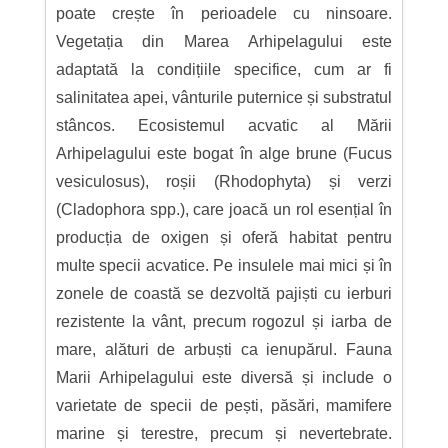
poate crește în perioadele cu ninsoare.
Vegetația din Marea Arhipelagului este
adaptată la condițiile specifice, cum ar fi
salinitatea apei, vânturile puternice și substratul
stâncos. Ecosistemul acvatic al Mării
Arhipelagului este bogat în alge brune (Fucus
vesiculosus), roșii (Rhodophyta) și verzi
(Cladophora spp.), care joacă un rol esențial în
producția de oxigen și oferă habitat pentru
multe specii acvatice. Pe insulele mai mici și în
zonele de coastă se dezvoltă pajiști cu ierburi
rezistente la vânt, precum rogozul și iarba de
mare, alături de arbuști ca ienupărul. Fauna
Marii Arhipelagului este diversă și include o
varietate de specii de pești, păsări, mamifere
marine și terestre, precum și nevertebrate.