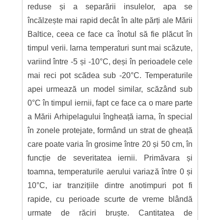
reduse și a separării insulelor, apa se
încălzește mai rapid decât în alte părți ale Mării
Baltice, ceea ce face ca înotul să fie plăcut în
timpul verii. Iarna temperaturi sunt mai scăzute,
variind între -5 și -10°C, deși în perioadele cele
mai reci pot scădea sub -20°C. Temperaturile
apei urmează un model similar, scăzând sub
0°C în timpul iernii, fapt ce face ca o mare parte
a Mării Arhipelagului îngheață iarna, în special
în zonele protejate, formând un strat de gheață
care poate varia în grosime între 20 și 50 cm, în
funcție de severitatea iernii. Primăvara și
toamna, temperaturile aerului variază între 0 și
10°C, iar tranzițiile dintre anotimpuri pot fi
rapide, cu perioade scurte de vreme blândă
urmate de răciri bruște. Cantitatea de