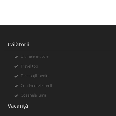
Călătorii
Ultimele articole
Travel top
Destinații inedite
Continentele lumii
Oceanele lumii
Vacanță