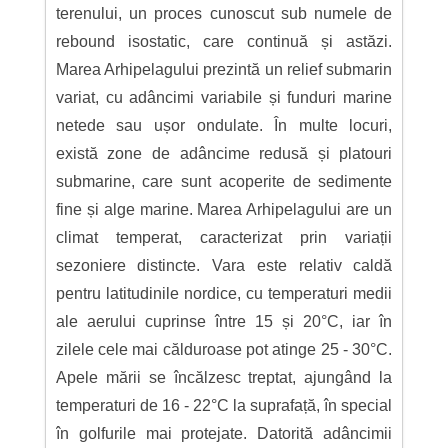
terenului, un proces cunoscut sub numele de
rebound isostatic, care continuă și astăzi.
Marea Arhipelagului prezintă un relief submarin
variat, cu adâncimi variabile și funduri marine
netede sau ușor ondulate. În multe locuri,
există zone de adâncime redusă și platouri
submarine, care sunt acoperite de sedimente
fine și alge marine. Marea Arhipelagului are un
climat temperat, caracterizat prin variații
sezoniere distincte. Vara este relativ caldă
pentru latitudinile nordice, cu temperaturi medii
ale aerului cuprinse între 15 și 20°C, iar în
zilele cele mai călduroase pot atinge 25 - 30°C.
Apele mării se încălzesc treptat, ajungând la
temperaturi de 16 - 22°C la suprafață, în special
în golfurile mai protejate. Datorită adâncimii