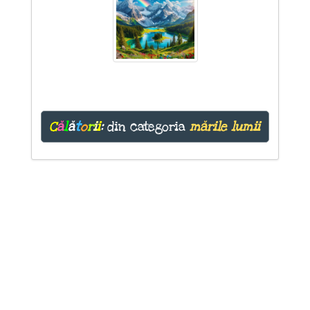
C
ă
l
ă
t
o
r
i
i
:
din categoria
mările lumii