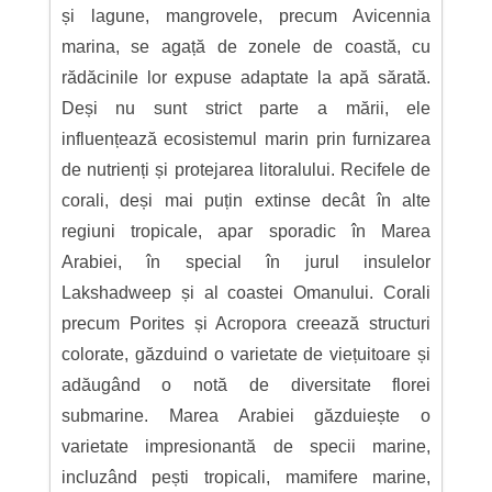
și lagune, mangrovele, precum Avicennia
marina, se agață de zonele de coastă, cu
rădăcinile lor expuse adaptate la apă sărată.
Deși nu sunt strict parte a mării, ele
influențează ecosistemul marin prin furnizarea
de nutrienți și protejarea litoralului. Recifele de
corali, deși mai puțin extinse decât în alte
regiuni tropicale, apar sporadic în Marea
Arabiei, în special în jurul insulelor
Lakshadweep și al coastei Omanului. Corali
precum Porites și Acropora creează structuri
colorate, găzduind o varietate de viețuitoare și
adăugând o notă de diversitate florei
submarine. Marea Arabiei găzduiește o
varietate impresionantă de specii marine,
incluzând pești tropicali, mamifere marine,