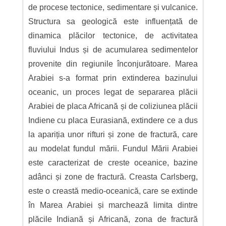
de procese tectonice, sedimentare și vulcanice.
Structura sa geologică este influențată de
dinamica plăcilor tectonice, de activitatea
fluviului Indus și de acumularea sedimentelor
provenite din regiunile înconjurătoare. Marea
Arabiei s-a format prin extinderea bazinului
oceanic, un proces legat de separarea plăcii
Arabiei de placa Africană și de coliziunea plăcii
Indiene cu placa Eurasiană, extindere ce a dus
la apariția unor rifturi și zone de fractură, care
au modelat fundul mării. Fundul Mării Arabiei
este caracterizat de creste oceanice, bazine
adânci și zone de fractură. Creasta Carlsberg,
este o creastă medio-oceanică, care se extinde
în Marea Arabiei și marchează limita dintre
plăcile Indiană și Africană, zona de fractură