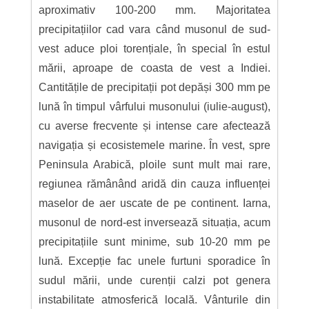
aproximativ 100-200 mm. Majoritatea
precipitațiilor cad vara când musonul de sud-
vest aduce ploi torențiale, în special în estul
mării, aproape de coasta de vest a Indiei.
Cantitățile de precipitații pot depăși 300 mm pe
lună în timpul vârfului musonului (iulie-august),
cu averse frecvente și intense care afectează
navigația și ecosistemele marine. În vest, spre
Peninsula Arabică, ploile sunt mult mai rare,
regiunea rămânând aridă din cauza influenței
maselor de aer uscate de pe continent. Iarna,
musonul de nord-est inversează situația, acum
precipitațiile sunt minime, sub 10-20 mm pe
lună. Excepție fac unele furtuni sporadice în
sudul mării, unde curenții calzi pot genera
instabilitate atmosferică locală. Vânturile din