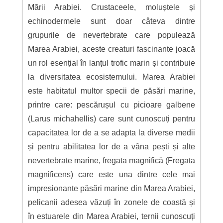
Mării Arabiei. Crustaceele, moluștele și
echinodermele sunt doar câteva dintre
grupurile de nevertebrate care populează
Marea Arabiei, aceste creaturi fascinante joacă
un rol esențial în lanțul trofic marin și contribuie
la diversitatea ecosistemului. Marea Arabiei
este habitatul multor specii de păsări marine,
printre care: pescărușul cu picioare galbene
(Larus michahellis) care sunt cunoscuți pentru
capacitatea lor de a se adapta la diverse medii
și pentru abilitatea lor de a vâna pești și alte
nevertebrate marine, fregata magnifică (Fregata
magnificens) care este una dintre cele mai
impresionante păsări marine din Marea Arabiei,
pelicanii adesea văzuți în zonele de coastă și
în estuarele din Marea Arabiei, ternii cunoscuți