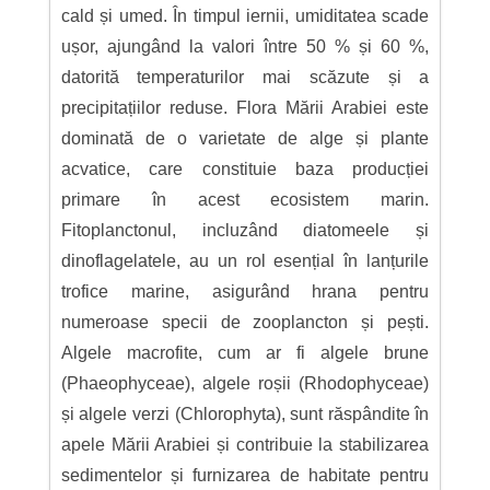
cald și umed. În timpul iernii, umiditatea scade
ușor, ajungând la valori între 50 % și 60 %,
datorită temperaturilor mai scăzute și a
precipitațiilor reduse. Flora Mării Arabiei este
dominată de o varietate de alge și plante
acvatice, care constituie baza producției
primare în acest ecosistem marin.
Fitoplanctonul, incluzând diatomeele și
dinoflagelatele, au un rol esențial în lanțurile
trofice marine, asigurând hrana pentru
numeroase specii de zooplancton și pești.
Algele macrofite, cum ar fi algele brune
(Phaeophyceae), algele roșii (Rhodophyceae)
și algele verzi (Chlorophyta), sunt răspândite în
apele Mării Arabiei și contribuie la stabilizarea
sedimentelor și furnizarea de habitate pentru