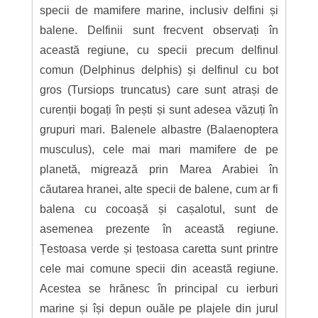
specii de mamifere marine, inclusiv delfini și
balene. Delfinii sunt frecvent observați în
această regiune, cu specii precum delfinul
comun (Delphinus delphis) și delfinul cu bot
gros (Tursiops truncatus) care sunt atrași de
curenții bogați în pești și sunt adesea văzuți în
grupuri mari. Balenele albastre (Balaenoptera
musculus), cele mai mari mamifere de pe
planetă, migrează prin Marea Arabiei în
căutarea hranei, alte specii de balene, cum ar fi
balena cu cocoașă și cașalotul, sunt de
asemenea prezente în această regiune.
Țestoasa verde și țestoasa caretta sunt printre
cele mai comune specii din această regiune.
Acestea se hrănesc în principal cu ierburi
marine și își depun ouăle pe plajele din jurul