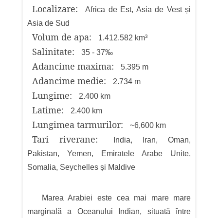
Localizare:
Africa de Est, Asia de Vest și
Asia de Sud
Volum de apa:
1.412.582 km³
Salinitate:
35 - 37‰
Adancime maxima:
5.395 m
Adancime medie:
2.734 m
Lungime:
2.400 km
Latime:
2.400 km
Lungimea tarmurilor:
~6,600 km
Tari riverane:
India, Iran, Oman,
Pakistan, Yemen, Emiratele Arabe Unite,
Somalia, Seychelles și Maldive
Marea Arabiei este cea mai mare mare
marginală a Oceanului Indian, situată între