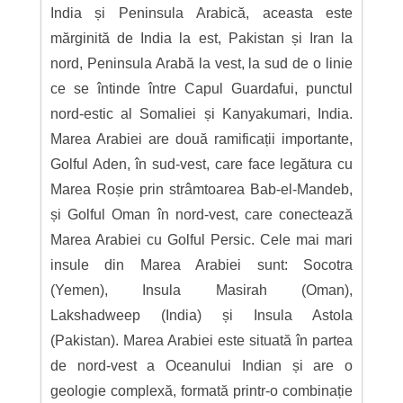
India și Peninsula Arabică, aceasta este
mărginită de India la est, Pakistan și Iran la
nord, Peninsula Arabă la vest, la sud de o linie
ce se întinde între Capul Guardafui, punctul
nord-estic al Somaliei și Kanyakumari, India.
Marea Arabiei are două ramificații importante,
Golful Aden, în sud-vest, care face legătura cu
Marea Roșie prin strâmtoarea Bab-el-Mandeb,
și Golful Oman în nord-vest, care conectează
Marea Arabiei cu Golful Persic. Cele mai mari
insule din Marea Arabiei sunt: Socotra
(Yemen), Insula Masirah (Oman),
Lakshadweep (India) și Insula Astola
(Pakistan). Marea Arabiei este situată în partea
de nord-vest a Oceanului Indian și are o
geologie complexă, formată printr-o combinație