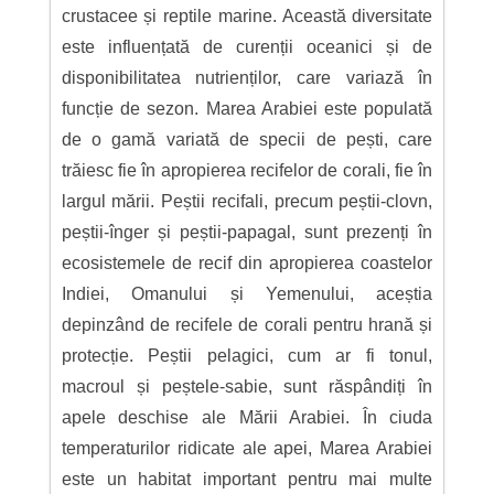
crustacee și reptile marine. Această diversitate
este influențată de curenții oceanici și de
disponibilitatea nutrienților, care variază în
funcție de sezon. Marea Arabiei este populată
de o gamă variată de specii de pești, care
trăiesc fie în apropierea recifelor de corali, fie în
largul mării. Peștii recifali, precum peștii-clovn,
peștii-înger și peștii-papagal, sunt prezenți în
ecosistemele de recif din apropierea coastelor
Indiei, Omanului și Yemenului, aceștia
depinzând de recifele de corali pentru hrană și
protecție. Peștii pelagici, cum ar fi tonul,
macroul și peștele-sabie, sunt răspândiți în
apele deschise ale Mării Arabiei. În ciuda
temperaturilor ridicate ale apei, Marea Arabiei
este un habitat important pentru mai multe