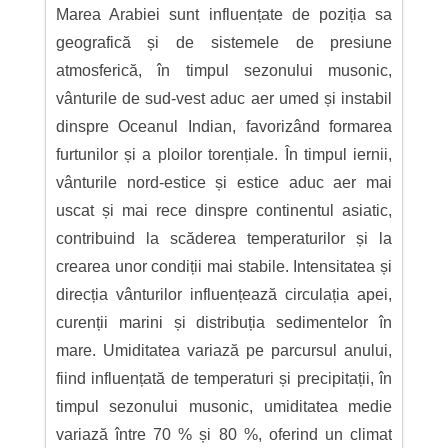
Marea Arabiei sunt influențate de poziția sa
geografică și de sistemele de presiune
atmosferică, în timpul sezonului musonic,
vânturile de sud-vest aduc aer umed și instabil
dinspre Oceanul Indian, favorizând formarea
furtunilor și a ploilor torențiale. În timpul iernii,
vânturile nord-estice și estice aduc aer mai
uscat și mai rece dinspre continentul asiatic,
contribuind la scăderea temperaturilor și la
crearea unor condiții mai stabile. Intensitatea și
direcția vânturilor influențează circulația apei,
curenții marini și distribuția sedimentelor în
mare. Umiditatea variază pe parcursul anului,
fiind influențată de temperaturi și precipitații, în
timpul sezonului musonic, umiditatea medie
variază între 70 % și 80 %, oferind un climat