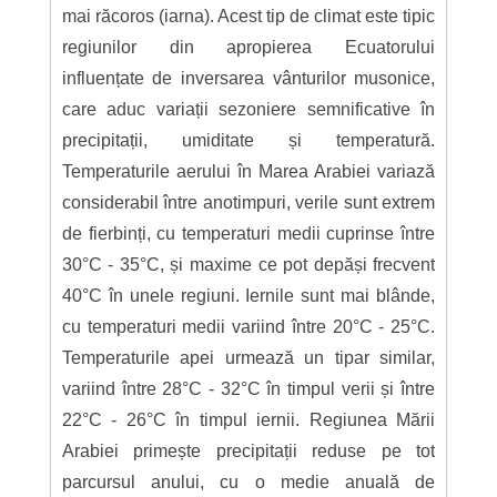
mai răcoros (iarna). Acest tip de climat este tipic
regiunilor din apropierea Ecuatorului
influențate de inversarea vânturilor musonice,
care aduc variații sezoniere semnificative în
precipitații, umiditate și temperatură.
Temperaturile aerului în Marea Arabiei variază
considerabil între anotimpuri, verile sunt extrem
de fierbinți, cu temperaturi medii cuprinse între
30°C - 35°C, și maxime ce pot depăși frecvent
40°C în unele regiuni. Iernile sunt mai blânde,
cu temperaturi medii variind între 20°C - 25°C.
Temperaturile apei urmează un tipar similar,
variind între 28°C - 32°C în timpul verii și între
22°C - 26°C în timpul iernii. Regiunea Mării
Arabiei primește precipitații reduse pe tot
parcursul anului, cu o medie anuală de