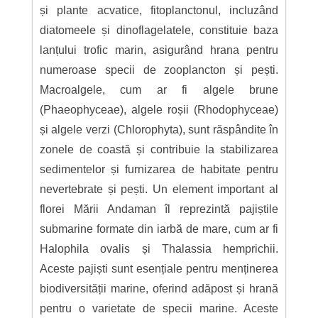
și plante acvatice, fitoplanctonul, incluzând
diatomeele și dinoflagelatele, constituie baza
lanțului trofic marin, asigurând hrana pentru
numeroase specii de zooplancton și pești.
Macroalgele, cum ar fi algele brune
(Phaeophyceae), algele roșii (Rhodophyceae)
și algele verzi (Chlorophyta), sunt răspândite în
zonele de coastă și contribuie la stabilizarea
sedimentelor și furnizarea de habitate pentru
nevertebrate și pești. Un element important al
florei Mării Andaman îl reprezintă pajiștile
submarine formate din iarbă de mare, cum ar fi
Halophila ovalis și Thalassia hemprichii.
Aceste pajiști sunt esențiale pentru menținerea
biodiversității marine, oferind adăpost și hrană
pentru o varietate de specii marine. Aceste