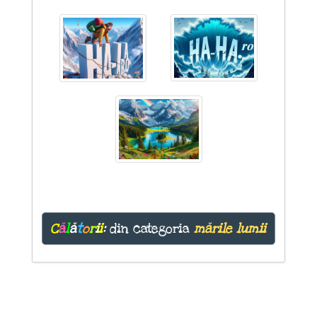
C
ă
l
ă
t
o
r
i
i
:
din categoria
mările lumii