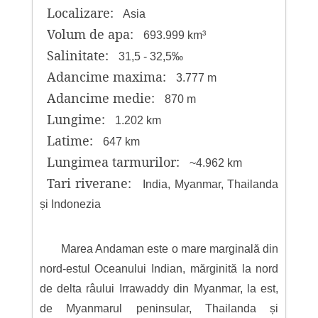
Localizare:
Asia
Volum de apa:
693.999 km³
Salinitate:
31,5 - 32,5‰
Adancime maxima:
3.777 m
Adancime medie:
870 m
Lungime:
1.202 km
Latime:
647 km
Lungimea tarmurilor:
~4.962 km
Tari riverane:
India, Myanmar, Thailanda
și Indonezia
Marea Andaman este o mare marginală din
nord-estul Oceanului Indian, mărginită la nord
de delta râului Irrawaddy din Myanmar, la est,
de Myanmarul peninsular, Thailanda și