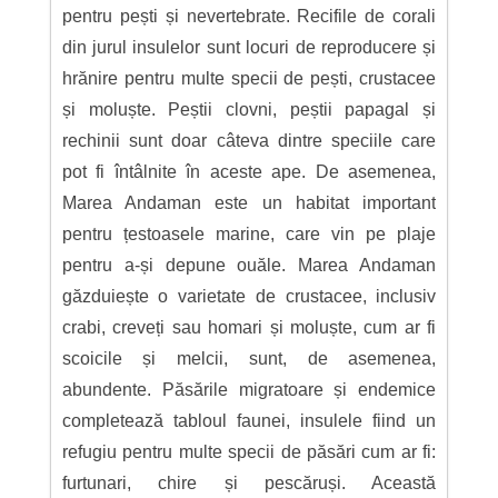
pentru pești și nevertebrate. Recifile de corali
din jurul insulelor sunt locuri de reproducere și
hrănire pentru multe specii de pești, crustacee
și moluște. Peștii clovni, peștii papagal și
rechinii sunt doar câteva dintre speciile care
pot fi întâlnite în aceste ape. De asemenea,
Marea Andaman este un habitat important
pentru țestoasele marine, care vin pe plaje
pentru a-și depune ouăle. Marea Andaman
găzduiește o varietate de crustacee, inclusiv
crabi, creveți sau homari și moluște, cum ar fi
scoicile și melcii, sunt, de asemenea,
abundente. Păsările migratoare și endemice
completează tabloul faunei, insulele fiind un
refugiu pentru multe specii de păsări cum ar fi:
furtunari, chire și pescăruși. Această