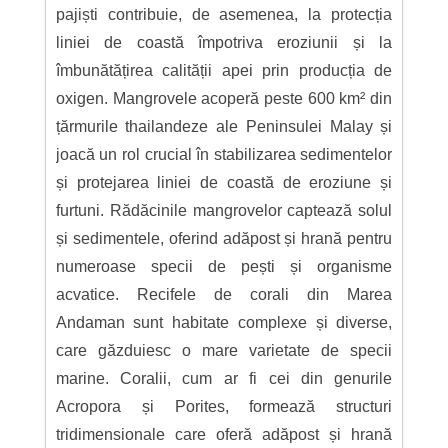
pajiști contribuie, de asemenea, la protecția
liniei de coastă împotriva eroziunii și la
îmbunătățirea calității apei prin producția de
oxigen. Mangrovele acoperă peste 600 km² din
țărmurile thailandeze ale Peninsulei Malay și
joacă un rol crucial în stabilizarea sedimentelor
și protejarea liniei de coastă de eroziune și
furtuni. Rădăcinile mangrovelor captează solul
și sedimentele, oferind adăpost și hrană pentru
numeroase specii de pești și organisme
acvatice. Recifele de corali din Marea
Andaman sunt habitate complexe și diverse,
care găzduiesc o mare varietate de specii
marine. Coralii, cum ar fi cei din genurile
Acropora și Porites, formează structuri
tridimensionale care oferă adăpost și hrană