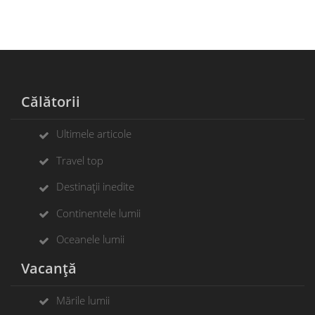
Călătorii
Ultimele articole
Travel top
Destinații inedite
Continentele lumii
Oceanele lumii
Vacanță
Mările lumii