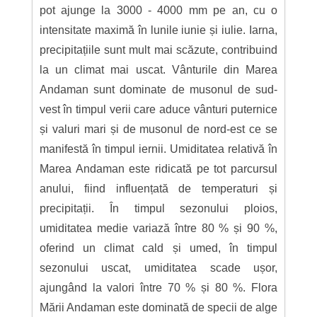
pot ajunge la 3000 - 4000 mm pe an, cu o
intensitate maximă în lunile iunie și iulie. Iarna,
precipitațiile sunt mult mai scăzute, contribuind
la un climat mai uscat. Vânturile din Marea
Andaman sunt dominate de musonul de sud-
vest în timpul verii care aduce vânturi puternice
și valuri mari și de musonul de nord-est ce se
manifestă în timpul iernii. Umiditatea relativă în
Marea Andaman este ridicată pe tot parcursul
anului, fiind influențată de temperaturi și
precipitații. În timpul sezonului ploios,
umiditatea medie variază între 80 % și 90 %,
oferind un climat cald și umed, în timpul
sezonului uscat, umiditatea scade ușor,
ajungând la valori între 70 % și 80 %. Flora
Mării Andaman este dominată de specii de alge