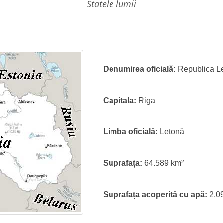
statele lumii
Denumirea oficială:
Republica L
Capitala:
Riga
Limba oficială:
Letonă
Suprafața:
64.589 km²
Suprafața acoperită cu apă:
2,0