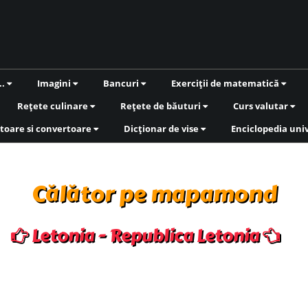
..
Imagini
Bancuri
Exerciții de matematică
Rețete culinare
Rețete de băuturi
Curs valutar
toare si convertoare
Dicționar de vise
Enciclopedia uni
Călător pe mapamond
Letonia - Republica Letonia