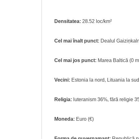
Densitatea:
28.52 loc/km²
Cel mai înalt punct:
Dealul Gaiziņkal
Cel mai jos punct:
Marea Baltică (0 m
Vecini:
Estonia la nord, Lituania la sud
Religia:
luteranism 36%, fără religie 3
Moneda:
Euro (€)
Forma de guvernamant:
Republică p