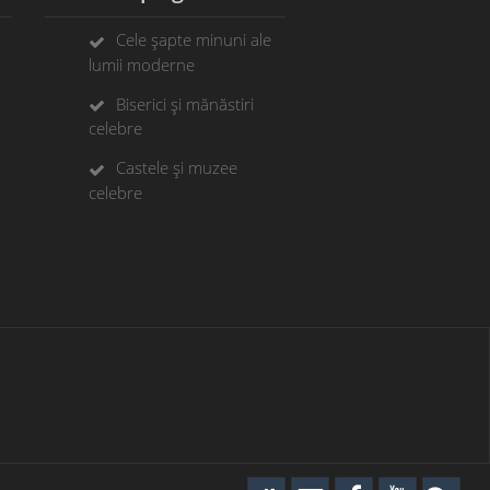
Cele șapte minuni ale
lumii moderne
Biserici și mănăstiri
celebre
Castele și muzee
celebre