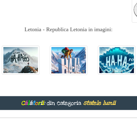
Letonia - Republica Letonia in imagini:
C
ă
l
ă
t
o
r
i
i
:
din categoria
statele lumii