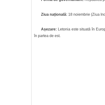
Ziua națională:
18 noiembrie (Ziua In
Așezare:
Letonia este situată în Europ
în partea de est.