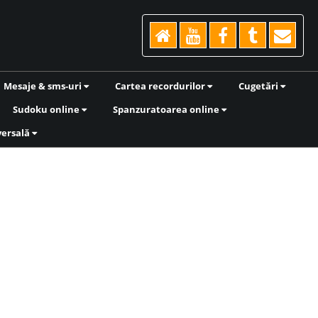
Mesaje & sms-uri
Cartea recordurilor
Cugetări
Sudoku online
Spanzuratoarea online
versală