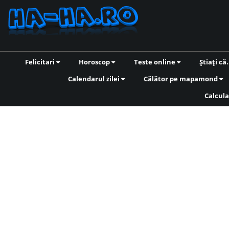
Felicitari
Horoscop
Teste online
Știați că.
Calendarul zilei
Călător pe mapamond
Calcula