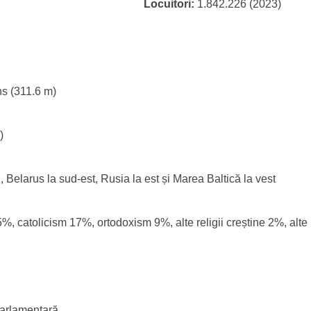
Locuitori:
1.842.226 (2023)
ns (311.6 m)
)
, Belarus la sud-est, Rusia la est și Marea Baltică la vest
5%, catolicism 17%, ortodoxism 9%, alte religii creștine 2%, alte 
arlamentară