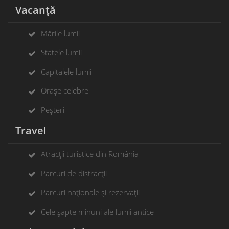
Vacanță
Mările lumii
Statele lumii
Capitalele lumii
Orașe celebre
Peșteri
Travel
Atracții turistice din România
Parcuri de distracții
Parcuri naționale și rezervații
Cele șapte minuni ale lumii antice