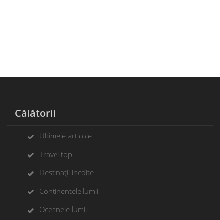
Călătorii
Ultimele articole
Travel top
Destinații inedite
Continentele lumii
Oceanele lumii