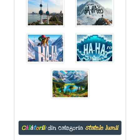
C
ă
l
ă
t
o
r
i
i
:
din categoria
statele lumii