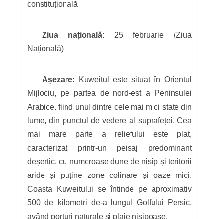
constituțională
Ziua națională:
25 februarie (Ziua
Națională)
Așezare:
Kuweitul este situat în Orientul
Mijlociu, pe partea de nord-est a Peninsulei
Arabice, fiind unul dintre cele mai mici state din
lume, din punctul de vedere al suprafeței. Cea
mai mare parte a reliefului este plat,
caracterizat printr-un peisaj predominant
deșertic, cu numeroase dune de nisip și teritorii
aride și puține zone colinare și oaze mici.
Coasta Kuweitului se întinde pe aproximativ
500 de kilometri de-a lungul Golfului Persic,
având porturi naturale și plaje nisipoase.