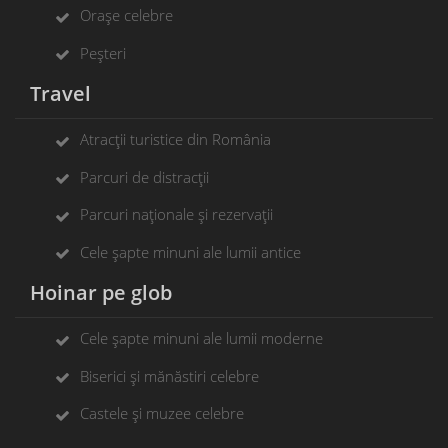
Orașe celebre
Peșteri
Travel
Atracții turistice din România
Parcuri de distracții
Parcuri naționale și rezervații
Cele șapte minuni ale lumii antice
Hoinar pe glob
Cele șapte minuni ale lumii moderne
Biserici și mănăstiri celebre
Castele și muzee celebre