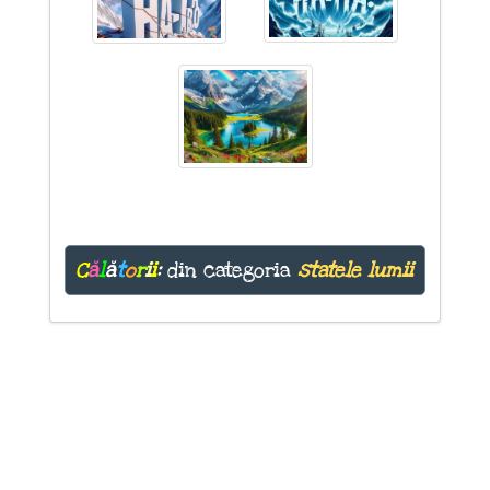
C
ă
l
ă
t
o
r
i
i
:
din categoria
statele lumii