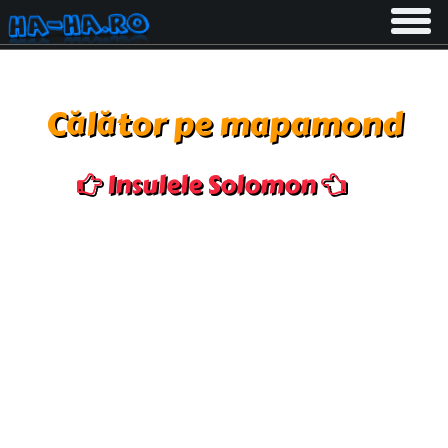
Toggle
navigati
Călător pe mapamond
Insulele Solomon