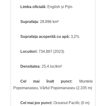
Limba oficială:
English și Pijin
Suprafața:
28.896 km²
Suprafața acoperită cu apă:
3,2%
Locuitori:
734.887 (2023)
Densitatea:
25,4 loc/km²
Cel mai înalt punct:
Muntele
Popomanaseu, Vârful Popomanaseu (2,335 m)
Cel mai jos punct:
Oceanul Pacific (0 m)