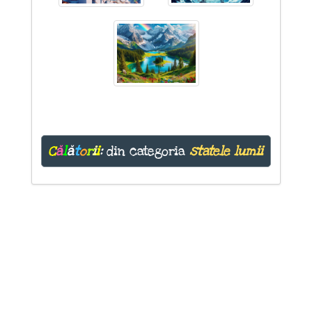
C
ă
l
ă
t
o
r
i
i
:
din categoria
statele lumii