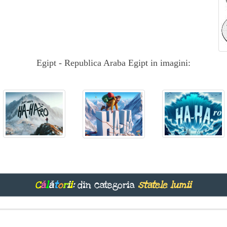
Egipt - Republica Araba Egipt in imagini:
C
ă
l
ă
t
o
r
i
i
:
din categoria
statele lumii