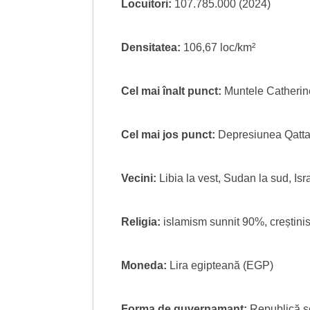
Locuitori:
107.785.000 (2024)
Densitatea:
106,67 loc/km²
Cel mai înalt punct:
Muntele Catherin
Cel mai jos punct:
Depresiunea Qatta
Vecini:
Libia la vest, Sudan la sud, Is
Religia:
islamism sunnit 90%, creștinis
Moneda:
Lira egipteană (EGP)
Forma de guvernamant:
Republică s