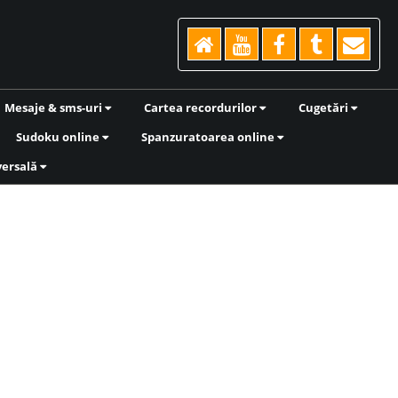
Mesaje & sms-uri
Cartea recordurilor
Cugetări
Sudoku online
Spanzuratoarea online
versală