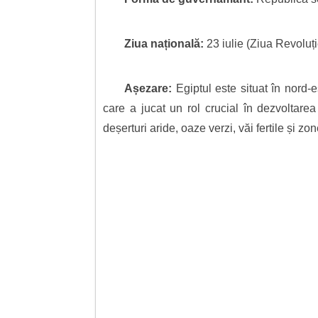
Ziua națională:
23 iulie (Ziua Revoluți
Așezare:
Egiptul este situat în nord-e
care a jucat un rol crucial în dezvoltarea
deșerturi aride, oaze verzi, văi fertile și z