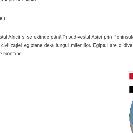
ei)
stul Africii și se extinde până în sud-vestul Asiei prin Peninsul
 civilizației egiptene de-a lungul mileniilor. Egiptul are o div
one montane.