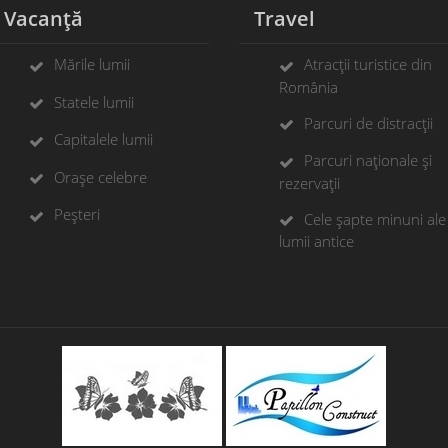
Vacanță
Travel
Mările lumii
Atracții turistice din
România
Statele lumii
Parcuri de distracții
Capitalele lumii
Parcuri naționale și
Orașe celebre
rezervații
Peșteri
Cele șapte minuni ale
lumii antice