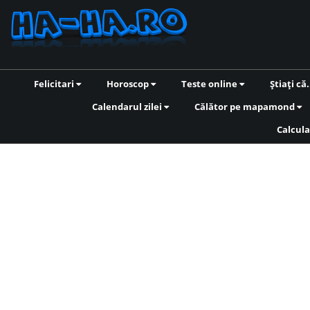
Felicitari
Horoscop
Teste online
Știați că.
Calendarul zilei
Călător pe mapamond
Calcula