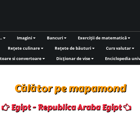
..
Imagini
Bancuri
Exerciții de matematică
Rețete culinare
Rețete de băuturi
Curs valutar
toare si convertoare
Dicționar de vise
Enciclopedia uni
Călător pe mapamond
Egipt - Republica Araba Egipt