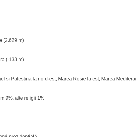
e (2.629 m)
ra (-133 m)
rael și Palestina la nord-est, Marea Roșie la est, Marea Meditera
m 9%, alte religii 1%
emi-prezidențială