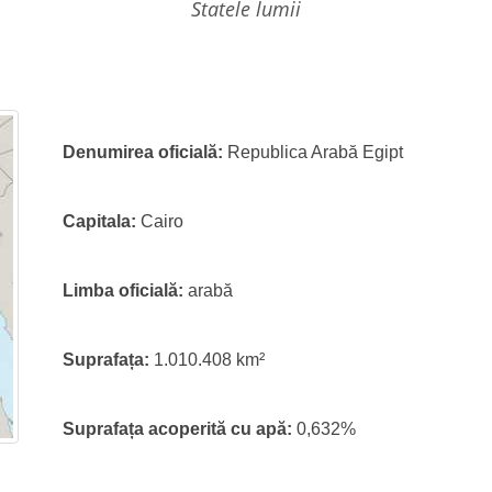
statele lumii
Denumirea oficială:
Republica Arabă Egipt
Capitala:
Cairo
Limba oficială:
arabă
Suprafața:
1.010.408 km²
Suprafața acoperită cu apă:
0,632%