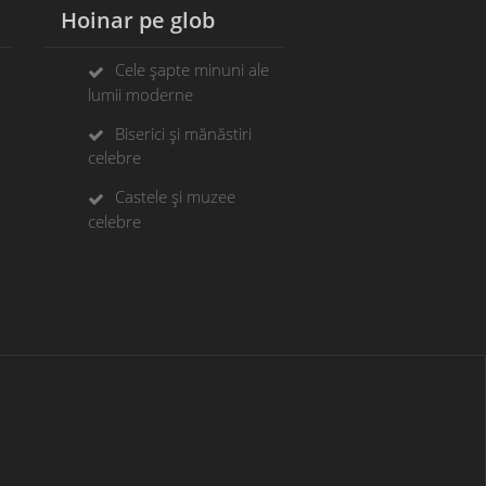
Hoinar pe glob
Cele șapte minuni ale
lumii moderne
Biserici și mănăstiri
celebre
Castele și muzee
celebre