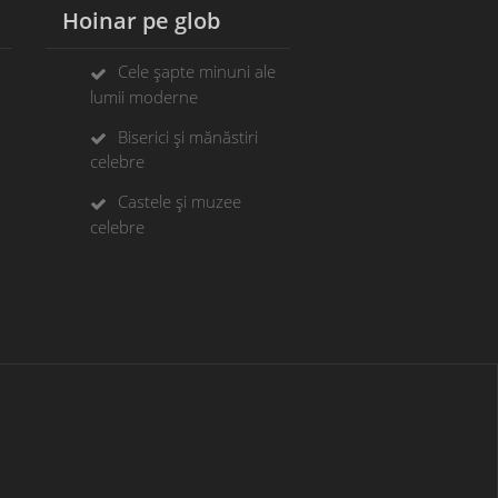
Hoinar pe glob
Cele șapte minuni ale
lumii moderne
Biserici și mănăstiri
celebre
Castele și muzee
celebre