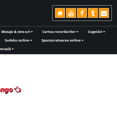
Mesaje & sms-uri
Cartea recordurilor
Cugetări
Sudoku online
Spanzuratoarea online
versală
ongo