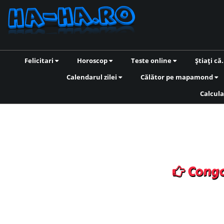
Felicitari
Horoscop
Teste online
Știați că.
Calendarul zilei
Călător pe mapamond
Calcula
Congo