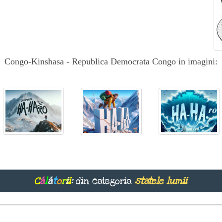
Congo-Kinshasa - Republica Democrata Congo in imagini:
C
ă
l
ă
t
o
r
i
i
:
din categoria
statele lumii