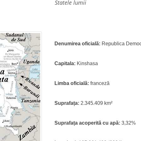
statele lumii
Denumirea oficială:
Republica Democ
Capitala:
Kinshasa
Limba oficială:
franceză
Suprafața:
2.345.409 km²
Suprafața acoperită cu apă:
3,32%