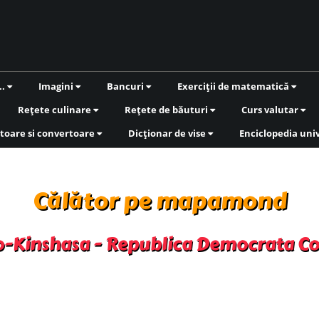
..
Imagini
Bancuri
Exerciții de matematică
Rețete culinare
Rețete de băuturi
Curs valutar
toare si convertoare
Dicționar de vise
Enciclopedia uni
Călător pe mapamond
-Kinshasa - Republica Democrata C