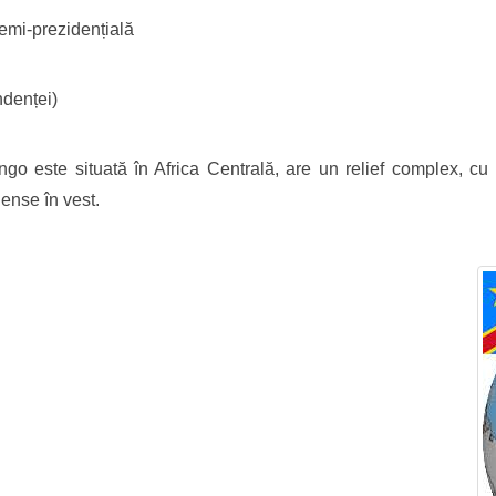
emi-prezidențială
ndenței)
 este situată în Africa Centrală, are un relief complex, cu mun
dense în vest.