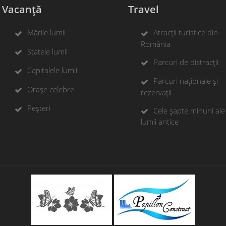
Vacanță
Travel
Mările lumii
Atracții turistice din
România
Statele lumii
Parcuri de distracții
Capitalele lumii
Parcuri naționale și
Orașe celebre
rezervații
Peșteri
Cele șapte minuni ale
lumii antice