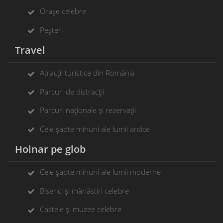
Orașe celebre
Peșteri
Travel
Atracții turistice din România
Parcuri de distracții
Parcuri naționale și rezervații
Cele șapte minuni ale lumii antice
Hoinar pe glob
Cele șapte minuni ale lumii moderne
Biserici și mănăstiri celebre
Castele și muzee celebre