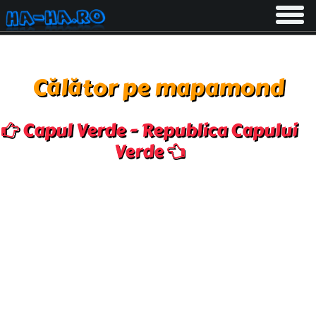
Toggle
navigati
Călător pe mapamond
Capul Verde - Republica Capului
Verde