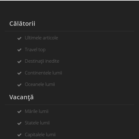
Călătorii
Ultimele articole
Travel top
Destinații inedite
Continentele lumii
Oceanele lumii
Vacanță
Mările lumii
Statele lumii
Capitalele lumii