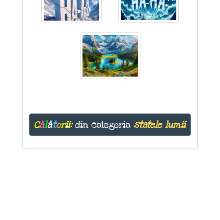
C
ă
l
ă
t
o
r
i
i
:
din categoria
statele lumii