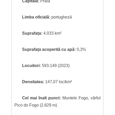
Capitala:
Praia
Limba oficială:
portugheză
Suprafața:
4.033 km²
Suprafața acoperită cu apă:
0,3%
Locuitori:
593.149 (2023)
Densitatea:
147,07 loc/km²
Cel mai înalt punct:
Muntele Fogo, vârful
Pico do Fogo (2.829 m)