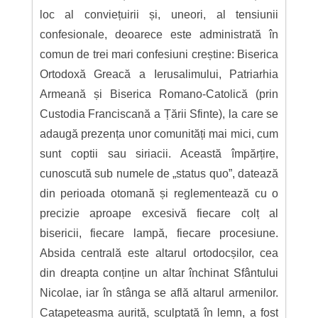
loc al conviețuirii și, uneori, al tensiunii
confesionale, deoarece este administrată în
comun de trei mari confesiuni creștine: Biserica
Ortodoxă Greacă a Ierusalimului, Patriarhia
Armeană și Biserica Romano-Catolică (prin
Custodia Franciscană a Țării Sfinte), la care se
adaugă prezența unor comunități mai mici, cum
sunt coptii sau siriacii. Această împărțire,
cunoscută sub numele de „status quo”, datează
din perioada otomană și reglementează cu o
precizie aproape excesivă fiecare colț al
bisericii, fiecare lampă, fiecare procesiune.
Absida centrală este altarul ortodocșilor, cea
din dreapta conține un altar închinat Sfântului
Nicolae, iar în stânga se află altarul armenilor.
Catapeteasma aurită, sculptată în lemn, a fost