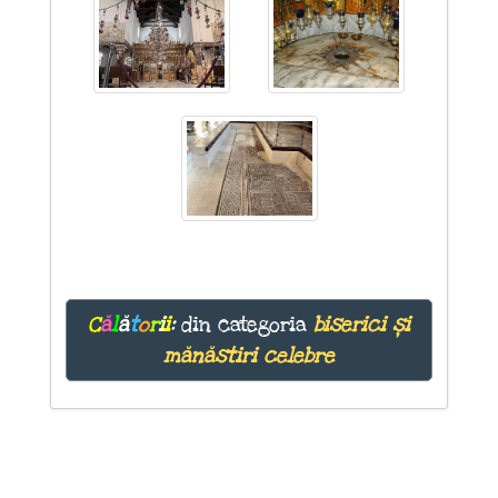
C
ă
l
ă
t
o
r
i
i
:
din categoria
biserici și
mănăstiri celebre