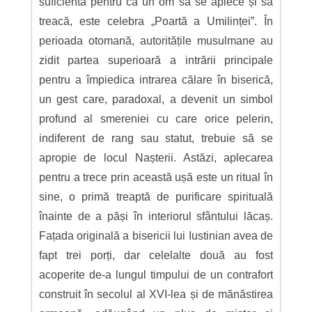
suficientă pentru ca un om să se aplece și să
treacă, este celebra „Poartă a Umilinței”. În
perioada otomană, autoritățile musulmane au
zidit partea superioară a intrării principale
pentru a împiedica intrarea călare în biserică,
un gest care, paradoxal, a devenit un simbol
profund al smereniei cu care orice pelerin,
indiferent de rang sau statut, trebuie să se
apropie de locul Nașterii. Astăzi, aplecarea
pentru a trece prin această ușă este un ritual în
sine, o primă treaptă de purificare spirituală
înainte de a păși în interiorul sfântului lăcaș.
Fațada originală a bisericii lui Iustinian avea de
fapt trei porți, dar celelalte două au fost
acoperite de-a lungul timpului de un contrafort
construit în secolul al XVI-lea și de mănăstirea