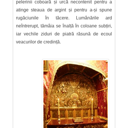
pelerinii coboară și urcă necontenit pentru a
atinge steaua de argint și pentru a-și spune
rugăciunile în tăcere. Lumânările ard
neîntrerupt, tămâia se înalță în coloane subțiri,
iar vechile ziduri de piatră răsună de ecoul
veacurilor de credință.