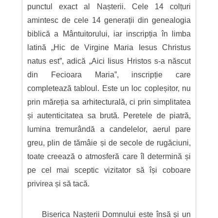
punctul exact al Nașterii. Cele 14 colțuri
amintesc de cele 14 generații din genealogia
biblică a Mântuitorului, iar inscripția în limba
latină „Hic de Virgine Maria Iesus Christus
natus est”, adică „Aici Iisus Hristos s-a născut
din Fecioara Maria”, inscripție care
completează tabloul. Este un loc copleșitor, nu
prin măreția sa arhitecturală, ci prin simplitatea
și autenticitatea sa brută. Peretele de piatră,
lumina tremurândă a candelelor, aerul pare
greu, plin de tămâie și de secole de rugăciuni,
toate creează o atmosferă care îl determină și
pe cel mai sceptic vizitator să își coboare
privirea și să tacă.
Biserica Nașterii Domnului este însă și un