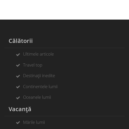
Călătorii
Ultimele articole
Travel top
Destinații inedite
Continentele lumii
Oceanele lumii
Vacanță
Mările lumii