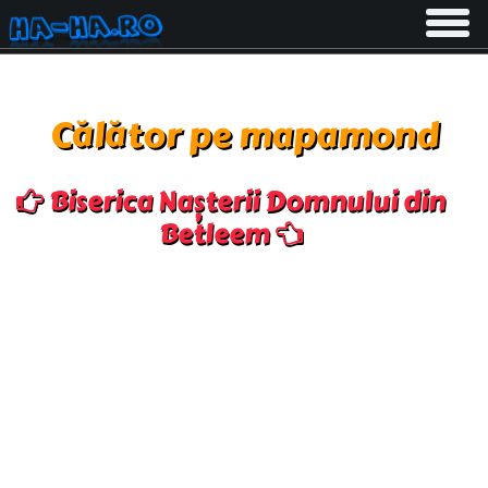
Toggle
navigati
Călător pe mapamond
Biserica Nașterii Domnului din
Betleem