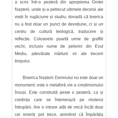
a scris într-o peșteră din apropierea Grotei
Nașterii, unde și-a petrecut ultimele decenii ale
vieții în rugăciune și studiu, dovadă că bserica
nu a fost doar un punct de devoțiune, ci și un
centru de cultură teologică, traducere și
reflecție. Coloanele poartă urme de graffiti
vechi, inclusiv nume de pelerini din Evul
Mediu, adevărate mărturii vii ale trecerii
timpului.
Biserica Nașterii Domnului nu este doar un
monument; este o metaforă vie a creștinismului
însuși. Este construită peste o peșteră, ca și
credința care se întemeiază pe misterul
întrupării. Are o intrare atât de mică încât doar
cei smeriți pot trece, amintind că Împărăția