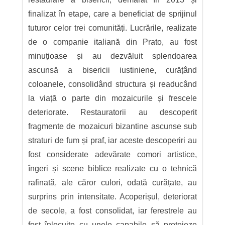
finalizat în etape, care a beneficiat de sprijinul
tuturor celor trei comunități. Lucrările, realizate
de o companie italiană din Prato, au fost
minuțioase și au dezvăluit splendoarea
ascunsă a bisericii iustiniene, curățând
coloanele, consolidând structura și readucând
la viață o parte din mozaicurile și frescele
deteriorate. Restauratorii au descoperit
fragmente de mozaicuri bizantine ascunse sub
straturi de fum și praf, iar aceste descoperiri au
fost considerate adevărate comori artistice,
îngeri și scene biblice realizate cu o tehnică
rafinată, ale căror culori, odată curățate, au
surprins prin intensitate. Acoperișul, deteriorat
de secole, a fost consolidat, iar ferestrele au
fost înlocuite cu unele capabile să protejeze