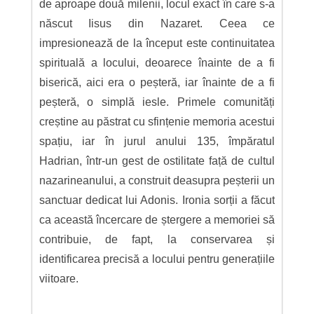
de aproape două milenii, locul exact în care s-a
născut Iisus din Nazaret. Ceea ce
impresionează de la început este continuitatea
spirituală a locului, deoarece înainte de a fi
biserică, aici era o peșteră, iar înainte de a fi
peșteră, o simplă iesle. Primele comunități
creștine au păstrat cu sfințenie memoria acestui
spațiu, iar în jurul anului 135, împăratul
Hadrian, într-un gest de ostilitate față de cultul
nazarineanului, a construit deasupra peșterii un
sanctuar dedicat lui Adonis. Ironia sorții a făcut
ca această încercare de ștergere a memoriei să
contribuie, de fapt, la conservarea și
identificarea precisă a locului pentru generațiile
viitoare.