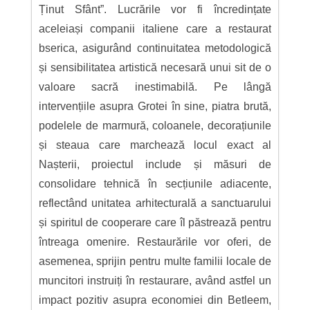
Ținut Sfânt”. Lucrările vor fi încredințate
aceleiași companii italiene care a restaurat
bserica, asigurând continuitatea metodologică
și sensibilitatea artistică necesară unui sit de o
valoare sacră inestimabilă. Pe lângă
intervențiile asupra Grotei în sine, piatra brută,
podelele de marmură, coloanele, decorațiunile
și steaua care marchează locul exact al
Nașterii, proiectul include și măsuri de
consolidare tehnică în secțiunile adiacente,
reflectând unitatea arhitecturală a sanctuarului
și spiritul de cooperare care îl păstrează pentru
întreaga omenire. Restaurările vor oferi, de
asemenea, sprijin pentru multe familii locale de
muncitori instruiți în restaurare, având astfel un
impact pozitiv asupra economiei din Betleem,