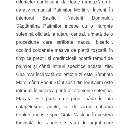
diferitelor confesiuni, dar toate urmează un fir
narativ comun al Patimilor, Morții și Învierii. În
interiorul Bazilicii Nașterii Domnului,
Săptămâna Patimilor începe cu o liturghie
solemnă oficiată la altarul central, urmată de o
procesiune care străbate naosul bisericii,
ocolind coloanele masive de piatră roșcată, în
timp ce preoții și credincioșii poartă ramuri de
palmier și cântă imnuri specifice acestei zile.
Cea mai încărcată de emoție zi este Sâmbăta
Mare, când Focul Sfânt sosit din Ierusalim este
introdus în biserică printr-o ceremonie solemnă.
Flacăra este purtată de preoți până în fața
catapetesmei aurite, iar de acolo coboară
treptele înguste spre Grota Nașterii. În peștera
luminată de candele, steaua de argint care