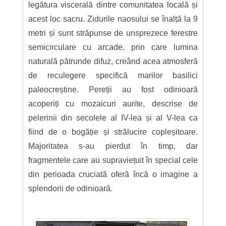
legătura viscerală dintre comunitatea locală și
acest loc sacru. Zidurile naosului se înalță la 9
metri și sunt străpunse de unsprezece ferestre
semicirculare cu arcade, prin care lumina
naturală pătrunde difuz, creând acea atmosferă
de reculegere specifică marilor basilici
paleocreștine. Pereții au fost odinioară
acoperiți cu mozaicuri aurite, descrise de
pelerinii din secolele al IV-lea și al V-lea ca
fiind de o bogăție și strălucire copleșitoare.
Majoritatea s-au pierdut în timp, dar
fragmentele care au supraviețuit în special cele
din perioada cruciată oferă încă o imagine a
splendorii de odinioară.