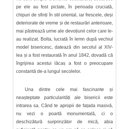
pe ele au fost pictate, în perioada cruciată,
chipuri de sfinți în stil oriental, iar frescele, deși
deteriorate de vreme și de restaurări anterioare,
mai păstrează urme ale devoțiunii celor care le-
au realizat. Bolta, lucrată în lemn după vechiul
model bisericesc, datează din secolul al XIV-
lea și a fost restaurată în anul 1842, dovadă că
îngrijirea acestui lăcaș a fost o preocupare
constantă de-a lungul secolelor.
Una dintre cele mai fascinante și
neașteptate particularități ale bisericii este
intrarea sa. Când te apropii de fațada masivă,
nu vezi o poartă monumentală, ci o
deschizătură surprinzător de mică, abia