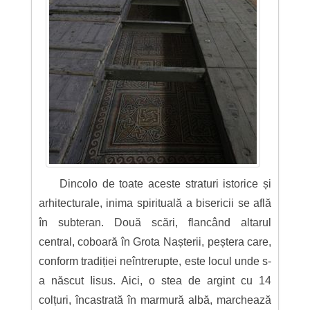
Dincolo de toate aceste straturi istorice și
arhitecturale, inima spirituală a bisericii se află
în subteran. Două scări, flancând altarul
central, coboară în Grota Nașterii, peștera care,
conform tradiției neîntrerupte, este locul unde s-
a născut Iisus. Aici, o stea de argint cu 14
colțuri, încastrată în marmură albă, marchează