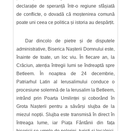
declarație de speranță într-o regiune sfâșiată
de conflicte, o dovadă că moștenirea comună
poate uni ceea ce politica și istoria au despărțit.
Dar dincolo de pietre și de disputele
administrative, Biserica Nașterii Domnului este,
înainte de toate, un loc viu. În fiecare an, la
Crăciun, atenția întregii lumi se îndreaptă spre
Betleem. În noaptea de 24 decembrie,
Patriarhul Latin al Ierusalimului conduce o
procesiune solemnă de la Ierusalim la Betleem,
intrând prin Poarta Umilinței și coborând în
Grota Nașterii pentru a săvârși slujba de la
miezul nopții. Slujba este transmisă în direct în
întreaga lume, iar Piața Fântânii din fața
bisericii se umple de pelerini, turiști și localnici,