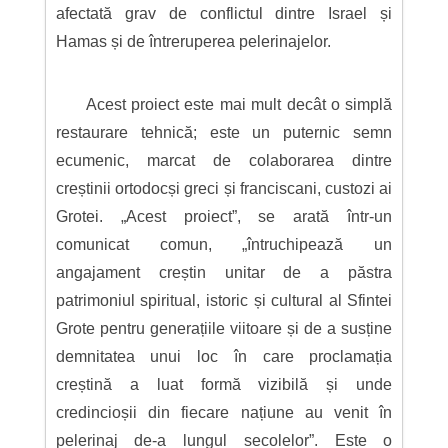
afectată grav de conflictul dintre Israel și
Hamas și de întreruperea pelerinajelor.
Acest proiect este mai mult decât o simplă
restaurare tehnică; este un puternic semn
ecumenic, marcat de colaborarea dintre
creștinii ortodocși greci și franciscani, custozi ai
Grotei. „Acest proiect”, se arată într-un
comunicat comun, „întruchipează un
angajament creștin unitar de a păstra
patrimoniul spiritual, istoric și cultural al Sfintei
Grote pentru generațiile viitoare și de a susține
demnitatea unui loc în care proclamația
creștină a luat formă vizibilă și unde
credincioșii din fiecare națiune au venit în
pelerinaj de-a lungul secolelor”. Este o