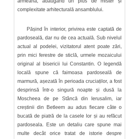
armeană, adăugând un plus de mister și
complexitate arhitecturală ansamblului.
Pășind în interior, privirea este captată de
pardoseală, dar nu de cea actuală. Sub nivelul
actual al podelei, vizitatorul atent poate zări,
prin mici ferestre de sticlă, urmele mozaicului
original al bisericii lui Constantin. O legendă
locală spune că faimoasa pardoseală de
marmură, așezată în perioada cruciaților, a fost
desprinsă într-o singură noapte și dusă la
Moscheea de pe Stâncă din Ierusalim, iar
creștinii din Betleem au adus fiecare câte o
bucată de piatră de la casele lor și au refăcut
pardoseala. Este un detaliu care spune mai
multe decât orice tratat de istorie despre