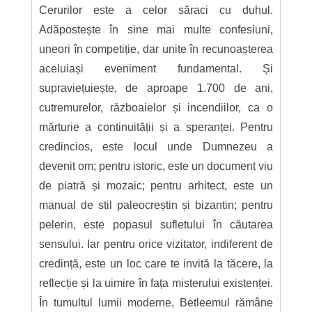
Cerurilor este a celor săraci cu duhul.
Adăpostește în sine mai multe confesiuni,
uneori în competiție, dar unite în recunoașterea
aceluiași eveniment fundamental. Și
supraviețuiește, de aproape 1.700 de ani,
cutremurelor, războaielor și incendiilor, ca o
mărturie a continuității și a speranței. Pentru
credincios, este locul unde Dumnezeu a
devenit om; pentru istoric, este un document viu
de piatră și mozaic; pentru arhitect, este un
manual de stil paleocreștin și bizantin; pentru
pelerin, este popasul sufletului în căutarea
sensului. Iar pentru orice vizitator, indiferent de
credință, este un loc care te invită la tăcere, la
reflecție și la uimire în fața misterului existenței.
În tumultul lumii moderne, Betleemul rămâne