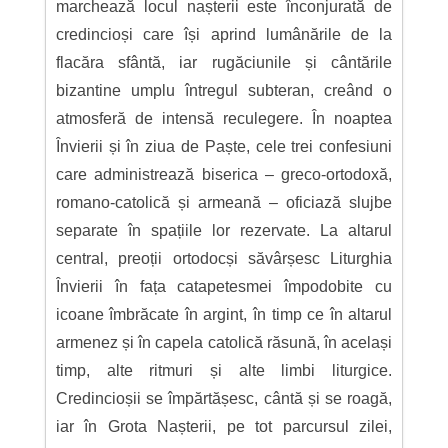
marchează locul nașterii este înconjurată de
credincioși care își aprind lumânările de la
flacăra sfântă, iar rugăciunile și cântările
bizantine umplu întregul subteran, creând o
atmosferă de intensă reculegere. În noaptea
Învierii și în ziua de Paște, cele trei confesiuni
care administrează biserica – greco-ortodoxă,
romano-catolică și armeană – oficiază slujbe
separate în spațiile lor rezervate. La altarul
central, preoții ortodocși săvârșesc Liturghia
Învierii în fața catapetesmei împodobite cu
icoane îmbrăcate în argint, în timp ce în altarul
armenez și în capela catolică răsună, în același
timp, alte ritmuri și alte limbi liturgice.
Credincioșii se împărtășesc, cântă și se roagă,
iar în Grota Nașterii, pe tot parcursul zilei,