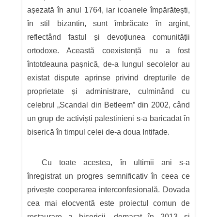
așezată în anul 1764, iar icoanele împărătești,
în stil bizantin, sunt îmbrăcate în argint,
reflectând fastul și devoțiunea comunității
ortodoxe. Această coexistență nu a fost
întotdeauna pașnică, de-a lungul secolelor au
existat dispute aprinse privind drepturile de
proprietate și administrare, culminând cu
celebrul „Scandal din Betleem” din 2002, când
un grup de activiști palestinieni s-a baricadat în
biserică în timpul celei de-a doua Intifade.
Cu toate acestea, în ultimii ani s-a
înregistrat un progres semnificativ în ceea ce
privește cooperarea interconfesională. Dovada
cea mai elocventă este proiectul comun de
restaurare a bisericii, demarat în 2013 și