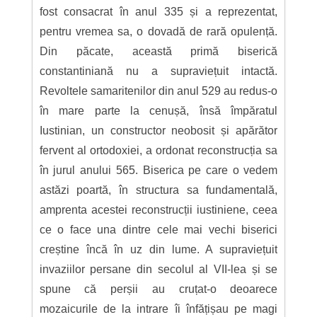
fost consacrat în anul 335 și a reprezentat,
pentru vremea sa, o dovadă de rară opulență.
Din păcate, această primă biserică
constantiniană nu a supraviețuit intactă.
Revoltele samaritenilor din anul 529 au redus-o
în mare parte la cenușă, însă împăratul
Iustinian, un constructor neobosit și apărător
fervent al ortodoxiei, a ordonat reconstrucția sa
în jurul anului 565. Biserica pe care o vedem
astăzi poartă, în structura sa fundamentală,
amprenta acestei reconstrucții iustiniene, ceea
ce o face una dintre cele mai vechi biserici
creștine încă în uz din lume. A supraviețuit
invaziilor persane din secolul al VII-lea și se
spune că perșii au cruțat-o deoarece
mozaicurile de la intrare îi înfățișau pe magi