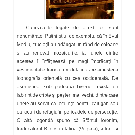
Curiozitățile legate de acest loc sunt
nenumărate. Puțini știu, de exemplu, că în Evul
Mediu, cruciații au adăugat un rând de coloane
și au renovat mozaicurile, iar unele dintre
acestea îi înfățișează pe magi îmbrăcați în
vestimentație francă, un detaliu care amestecă
iconografia orientală cu cea occidentală. De
asemenea, sub podeaua bisericii există un
labirint de cripte și peșteri mai vechi, dintre care
unele au servit ca locuințe pentru călugări sau
ca locuri de refugiu în perioadele de persecuție.
O altă legendă spune că Sfântul Ieronim,
traducătorul Bibliei în latină (Vulgata), a trăit și