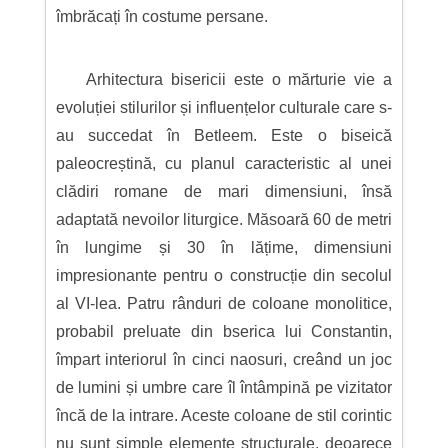
îmbrăcați în costume persane.
Arhitectura bisericii este o mărturie vie a
evoluției stilurilor și influențelor culturale care s-
au succedat în Betleem. Este o biseică
paleocreștină, cu planul caracteristic al unei
clădiri romane de mari dimensiuni, însă
adaptată nevoilor liturgice. Măsoară 60 de metri
în lungime și 30 în lățime, dimensiuni
impresionante pentru o construcție din secolul
al VI-lea. Patru rânduri de coloane monolitice,
probabil preluate din bserica lui Constantin,
împart interiorul în cinci naosuri, creând un joc
de lumini și umbre care îl întâmpină pe vizitator
încă de la intrare. Aceste coloane de stil corintic
nu sunt simple elemente structurale, deoarece