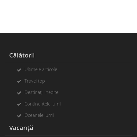
Călătorii
Ultimele articole
Travel top
Destinații inedite
Continentele lumii
Oceanele lumii
Vacanță