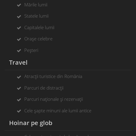
Mările lumii
Statele lumii
Capitalele lumii
Orașe celebre
Peșteri
Travel
Atracții turistice din România
Parcuri de distracții
Parcuri naționale și rezervații
Cele șapte minuni ale lumii antice
Hoinar pe glob