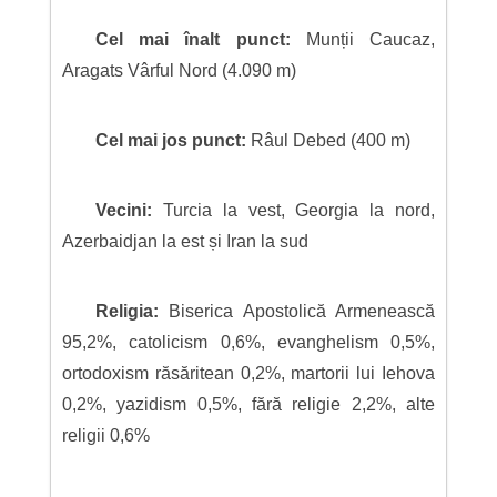
Cel mai înalt punct:
Munții Caucaz,
Aragats Vârful Nord (4.090 m)
Cel mai jos punct:
Râul Debed (400 m)
Vecini:
Turcia la vest, Georgia la nord,
Azerbaidjan la est și Iran la sud
Religia:
Biserica Apostolică Armenească
95,2%, catolicism 0,6%, evanghelism 0,5%,
ortodoxism răsăritean 0,2%, martorii lui Iehova
0,2%, yazidism 0,5%, fără religie 2,2%, alte
religii 0,6%