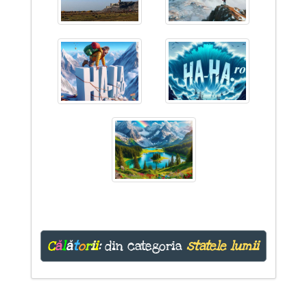
C
ă
l
ă
t
o
r
i
i
:
din categoria
statele lumii