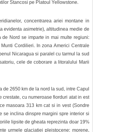
tilor Stancosi pe Platoul Yellowstone.
eridianelor, concentrarea ariei montane in
a evidenta asimetrie), altitudinea medie de
 de Nord se imparte in mai multe regiuni:
 Munti Cordilieri. In zona Americi Centrale
benul Nicaragua si paralel cu tarmul la sud
atoriu, cele de coborare a litoralului Marii
 de 2650 km de la nord la sud, intre Capul
 crestate, cu numeroase fiorduri atat in est
d ce masoara 313 km cat si in vest (Sondre
se inclina dinspre margini spre interior si
oriile lipsite de gheata reprezinta doar 19%
ente urmele glaciatiei pleistocene: morene,