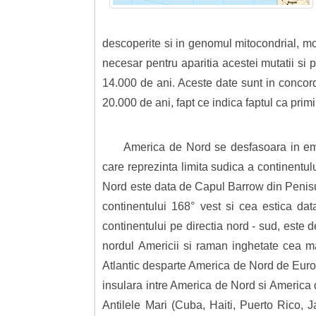
descoperite si in genomul mitocondrial, mos
necesar pentru aparitia acestei mutatii si p
14.000 de ani. Aceste date sunt in concorda
20.000 de ani, fapt ce indica faptul ca primii
America de Nord se desfasoara in emis
care reprezinta limita sudica a continentul
Nord este data de Capul Barrow din Penisul
continentului 168° vest si cea estica da
continentului pe directia nord - sud, este
nordul Americii si raman inghetate cea m
Atlantic desparte America de Nord de Europa
insulara intre America de Nord si America 
Antilele Mari (Cuba, Haiti, Puerto Rico, J