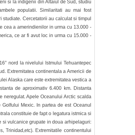
i si la indigenii din Altaiul de Sud, studiu
bele populatii. Similaritati au mai fost
studiate. Cercetatorii au calculat si timpul
c de cea a amerindienilor in urma cu 13.000 -
erica, ce ar fi avut loc in urma cu 15.000 -
16° nord la nivelului Istmului Tehuantepec
sud. Extremitatea continentala a Americii de
lei Alaska care este extremitatea vestica a
istanta de aproximativ 6.400 km. Distanta
de neregulat. Apele Oceanului Arctic scalda
 Golfului Mexic. In partea de est Oceanul
ala constituie de fapt o legatura istmica si
 si vulcanice grupate in doua arhipelaguri:
 Trinidad,etc). Extremitatile continentului