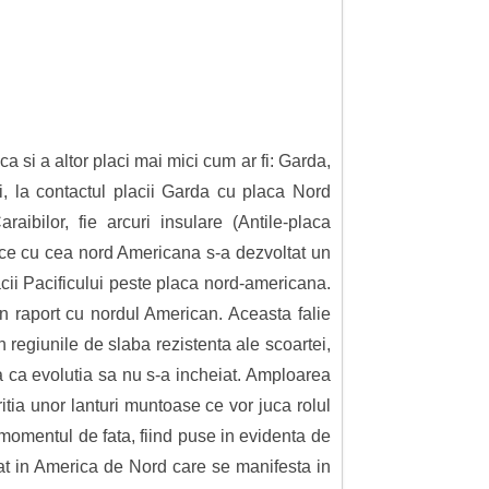
 si a altor placi mai mici cum ar fi: Garda,
i, la contactul placii Garda cu placa Nord
ibilor, fie arcuri insulare (Antile-placa
fice cu cea nord Americana s-a dezvoltat un
ii Pacificului peste placa nord-americana.
in raport cu nordul American. Aceasta falie
 regiunile de slaba rezistenta ale scoartei,
ta ca evolutia sa nu s-a incheiat. Amploarea
itia unor lanturi muntoase ce vor juca rolul
 momentul de fata, fiind puse in evidenta de
tat in America de Nord care se manifesta in