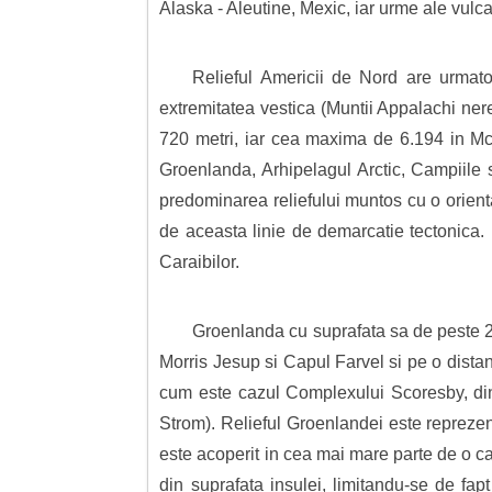
Alaska - Aleutine, Mexic, iar urme ale vulc
Relieful Americii de Nord are urmatoa
extremitatea vestica (Muntii Appalachi ner
720 metri, iar cea maxima de 6.194 in Mc
Groenlanda, Arhipelagul Arctic, Campiile s
predominarea reliefului muntos cu o orient
de aceasta linie de demarcatie tectonica. M
Caraibilor.
Groenlanda cu suprafata sa de peste 2
Morris Jesup si Capul Farvel si pe o distan
cum este cazul Complexului Scoresby, din 
Strom). Relieful Groenlandei este reprezen
este acoperit in cea mai mare parte de o ca
din suprafata insulei, limitandu-se de fap