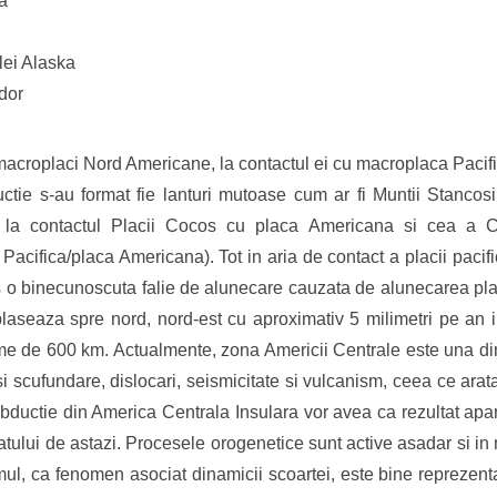
ka
lei Alaska
dor
acroplaci Nord Americane, la contactul ei cu macroplaca Pacifica
tie s-au format fie lanturi mutoase cum ar fi Muntii Stancosi
, la contactul Placii Cocos cu placa Americana si cea a Cara
Pacifica/placa Americana). Tot in aria de contact a placii paci
s o binecunoscuta falie de alunecare cauzata de alunecarea plac
eplaseaza spre nord, nord-est cu aproximativ 5 milimetri pe an 
ime de 600 km. Actualmente, zona Americii Centrale este una din
e si scufundare, dislocari, seismicitate si vulcanism, ceea ce ara
bductie din America Centrala Insulara vor avea ca rezultat apar
tului de astazi. Procesele orogenetice sunt active asadar si in
mul, ca fenomen asociat dinamicii scoartei, este bine reprezen