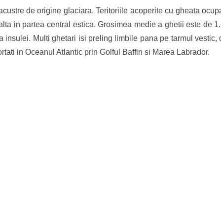
acustre de origine glaciara. Teritoriile acoperite cu gheata ocup
 alta in partea central estica. Grosimea medie a ghetii este de
a insulei. Multi ghetari isi preling limbile pana pe tarmul vest
ortati in Oceanul Atlantic prin Golful Baffin si Marea Labrador.