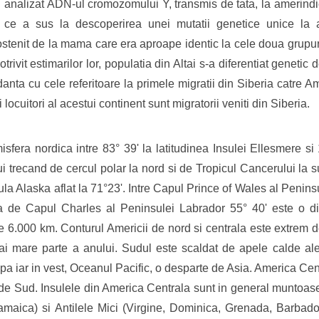
analizat ADN-ul cromozomului Y, transmis de tata, la amerindien
ce a sus la descoperirea unei mutatii genetice unice la am
tenit de la mama care era aproape identic la cele doua grupuri 
otrivit estimarilor lor, populatia din Altai s-a diferentiat geneti
nta cu cele referitoare la primele migratii din Siberia catre Am
 locuitori al acestui continent sunt migratorii veniti din Siberia.
fera nordica intre 83° 39' la latitudinea Insulei Ellesmere si 
ui trecand de cercul polar la nord si de Tropicul Cancerului la 
a Alaska aflat la 71°23'. Intre Capul Prince of Wales al Peninsu
ta de Capul Charles al Peninsulei Labrador 55° 40' este o d
 de 6.000 km. Conturul Americii de nord si centrala este extrem 
ai mare parte a anului. Sudul este scaldat de apele calde ale
 iar in vest, Oceanul Pacific, o desparte de Asia. America Centr
de Sud. Insulele din America Centrala sunt in general muntoase
amaica) si Antilele Mici (Virgine, Dominica, Grenada, Barbados,