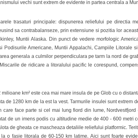
anismului vechi sunt extrem de evidente in partea centrala a Mun
rele trasaturi principale: dispunerea reliefului pe directia m
eusind sa contrabalanseze, prin extensiune si pozitia lor aceast
kinley, Muntii Alaska. Din punct de vedere morfologic America
i Podisurile Americane, Muntii Appalachi, Campiile Litorale si
area generala a culmilor perpendiculara pe tarm la nord de gra
iscarile de ridicare a litoralului pacific le corespund, compens
 milioane km² este cea mai mare insula de pe Glob cu o distanta
ta de 1280 km de la est la vest. Tarmurile insulei sunt extrem de
care face parte si cel mai lung fiord din lume, Nordvestfjor
tat de un imens podis cu altitudine medie de 400 - 600 metri ce 
lota de gheata ce mascheaza detaliile reliefului platformic. Terit
t la o fasie litorala de 60-150 km latime. Aici sunt foarte evid