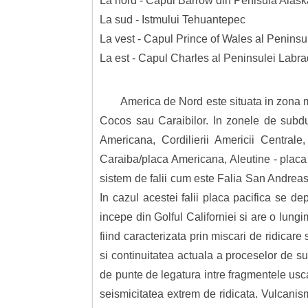
La nord - Capul Barrow din Penisula Alas
La sud - Istmului Tehuantepec
La vest - Capul Prince of Wales al Peninsu
La est - Capul Charles al Peninsulei Labra
America de Nord este situata in zona m
Cocos sau Caraibilor. In zonele de subduc
Americana, Cordilierii Americii Centrale
Caraiba/placa Americana, Aleutine - placa 
sistem de falii cum este Falia San Andrea
In cazul acestei falii placa pacifica se d
incepe din Golful Californiei si are o lung
fiind caracterizata prin miscari de ridicar
si continuitatea actuala a proceselor de su
de punte de legatura intre fragmentele usca
seismicitatea extrem de ridicata. Vulcanis