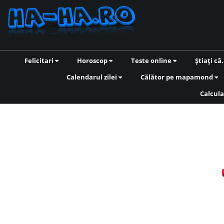
Felicitari
Horoscop
Teste online
Știați că.
Calendarul zilei
Călător pe mapamond
Calcula