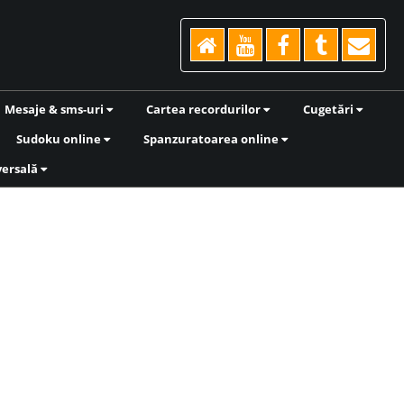
Mesaje & sms-uri
Cartea recordurilor
Cugetări
Sudoku online
Spanzuratoarea online
versală