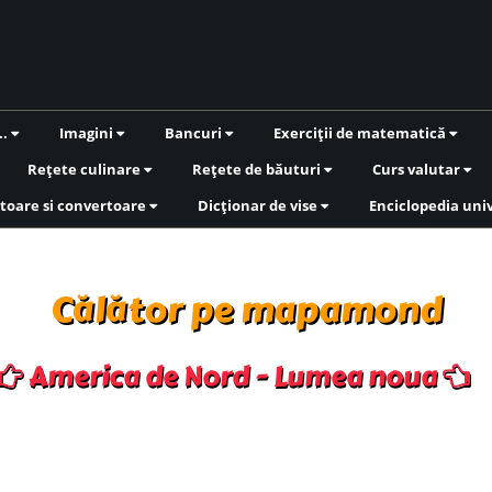
..
Imagini
Bancuri
Exerciții de matematică
Rețete culinare
Rețete de băuturi
Curs valutar
toare si convertoare
Dicționar de vise
Enciclopedia uni
Călător pe mapamond
America de Nord - Lumea noua